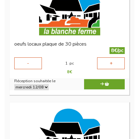
oeufs locaux plaque de 30 pièces
8€/pc
-
+
1
pc
8
€
Réception souhaitée le