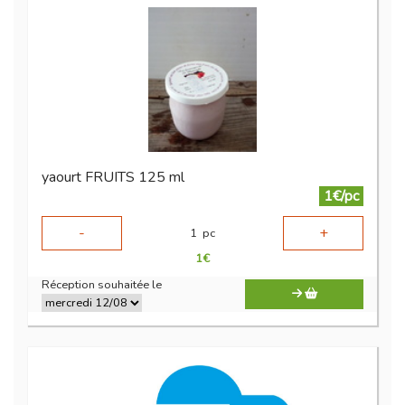
yaourt FRUITS 125 ml
1€/pc
-
+
1
pc
1
€
Réception souhaitée le