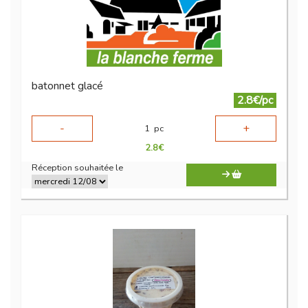
batonnet glacé
2.8€/pc
-
+
1
pc
2.8
€
Réception souhaitée le