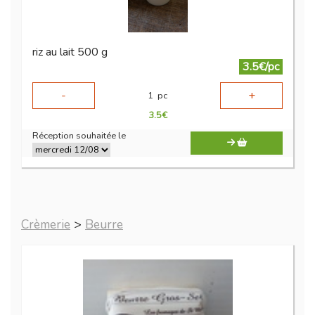
riz au lait 500 g
3.5€/pc
-
+
1
pc
3.5
€
Réception souhaitée le
Crèmerie
>
Beurre