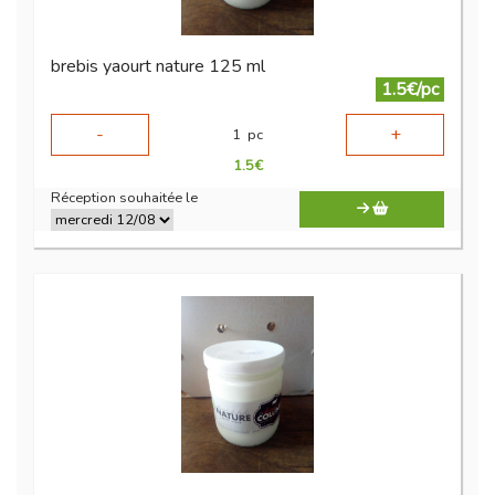
brebis yaourt nature 125 ml
1.5€/pc
-
+
1
pc
1.5
€
Réception souhaitée le