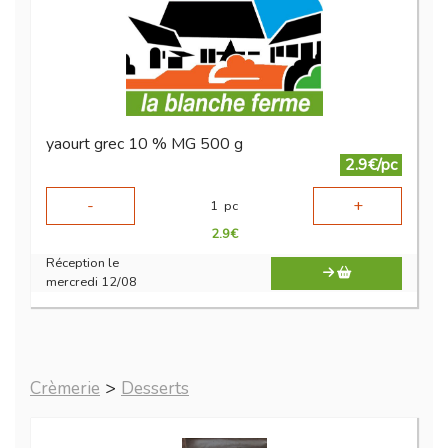
yaourt grec 10 % MG 500 g
2.9€/pc
-
+
1
pc
2.9
€
Réception le
mercredi 12/08
Crèmerie
>
Desserts