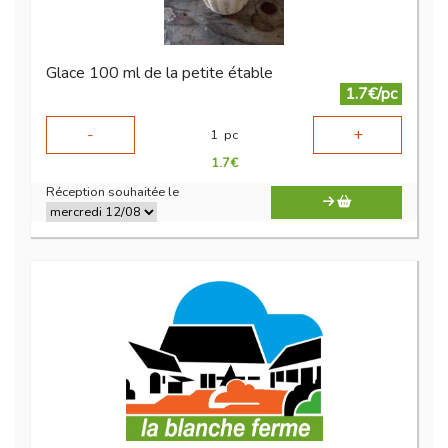
Glace 100 ml de la petite étable
1.7€/pc
-
+
1
pc
1.7
€
Réception souhaitée le