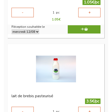
1.05€/pc
-
+
1
pc
1.05
€
Réception souhaitée le
lait de brebis pasteurisé
3.5€/pc
-
+
1
pc