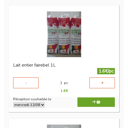
Lait entier fairebel 1L
1.6€/pc
-
+
1
pc
1.6
€
Réception souhaitée le