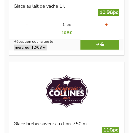
Glace au lait de vache 1 l
10.5€/pc
-
+
1
pc
10.5
€
Réception souhaitée le
Glace brebis saveur au choix 750 ml
11€/pc