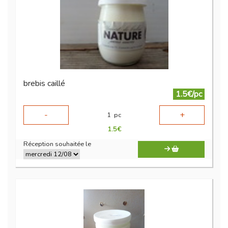
brebis caillé
1.5€/pc
-
+
1
pc
1.5
€
Réception souhaitée le