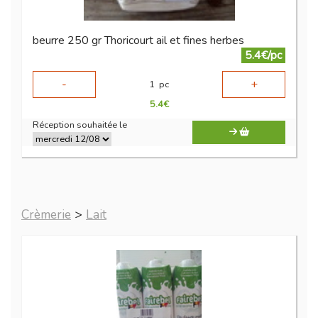
beurre 250 gr Thoricourt ail et fines herbes
5.4€/pc
-
+
1
pc
5.4
€
Réception souhaitée le
Crèmerie
>
Lait