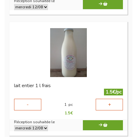
Réception souhaitée le
lait entier 1 l frais
1.5€/pc
-
+
1
pc
1.5
€
Réception souhaitée le