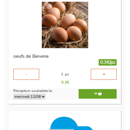
oeufs de Bievene
0.3€/pc
-
+
1
pc
0.3
€
Réception souhaitée le