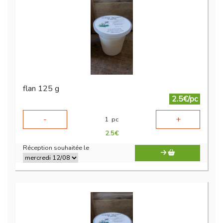
flan 125 g
2.5€/pc
-
+
1
pc
2.5
€
Réception souhaitée le