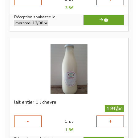
3.5
€
Réception souhaitée le
lait entier 1 l chevre
1.8€/pc
-
+
1
pc
1.8
€