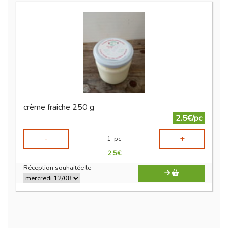
crème fraiche 250 g
2.5€/pc
-
+
1
pc
2.5
€
Réception souhaitée le