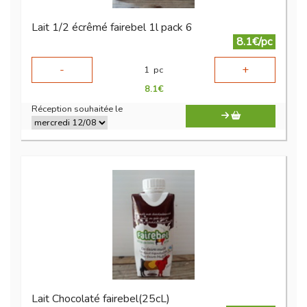
Lait 1/2 écrêmé fairebel 1l pack 6
8.1€/pc
-
+
1
pc
8.1
€
Réception souhaitée le
Lait Chocolaté fairebel(25cL)