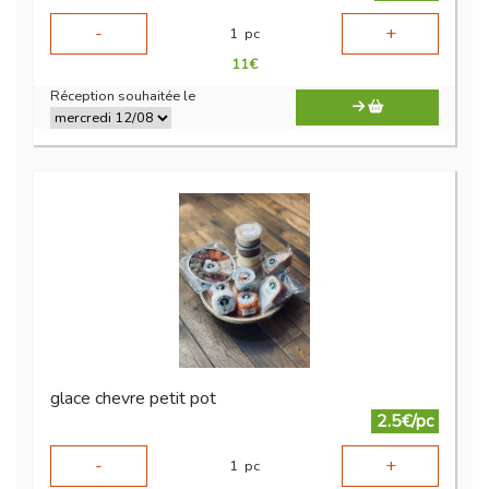
-
+
1
pc
11
€
Réception souhaitée le
glace chevre petit pot
2.5€/pc
-
+
1
pc