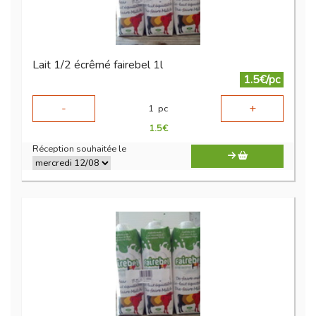
Lait 1/2 écrêmé fairebel 1l
1.5€/pc
-
+
1
pc
1.5
€
Réception souhaitée le