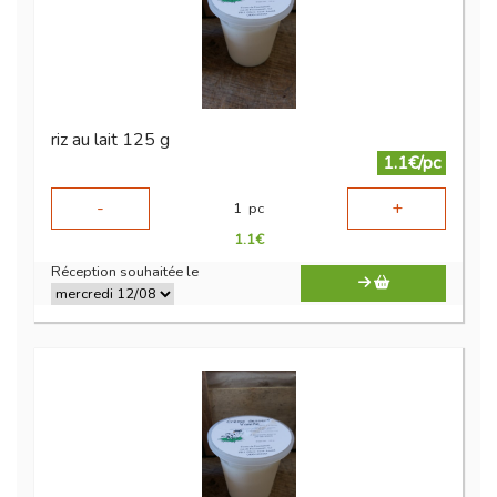
riz au lait 125 g
1.1€/pc
-
+
1
pc
1.1
€
Réception souhaitée le