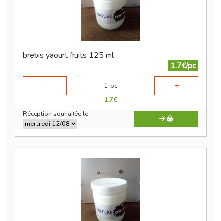
brebis yaourt fruits 125 ml
1.7€/pc
-
+
1
pc
1.7
€
Réception souhaitée le