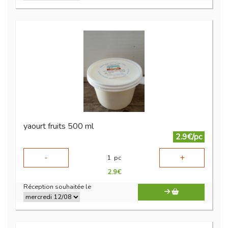
yaourt fruits 500 ml
2.9€/pc
-
+
1
pc
2.9
€
Réception souhaitée le