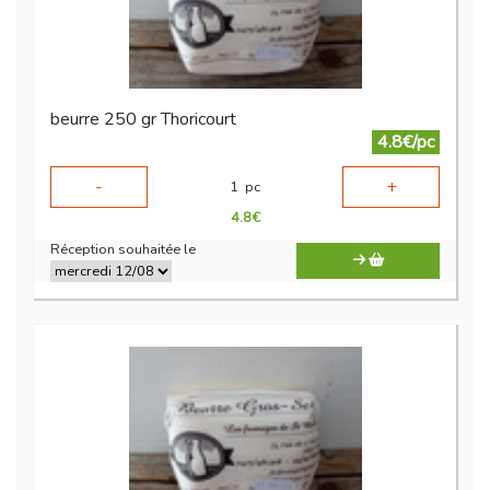
beurre 250 gr Thoricourt
4.8€/pc
-
+
1
pc
4.8
€
Réception souhaitée le