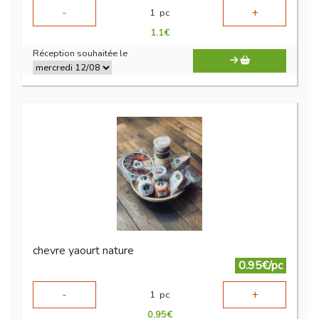
-
+
1
pc
1.1
€
Réception souhaitée le
chevre yaourt nature
0.95€/pc
-
+
1
pc
0.95
€