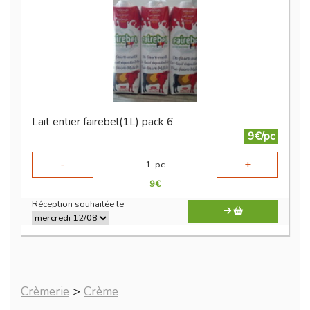
Lait entier fairebel(1L) pack 6
9€/pc
-
+
1
pc
9
€
Réception souhaitée le
Crèmerie
>
Crème