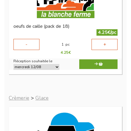
oeufs de caille (pack de 18)
4.25€/pc
-
+
1
pc
4.25
€
Réception souhaitée le
Crèmerie
>
Glace