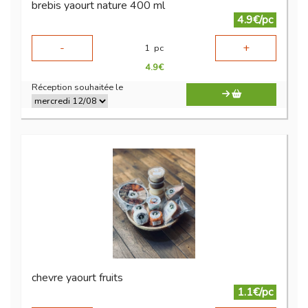
brebis yaourt nature 400 ml
4.9€/pc
-
+
1
pc
4.9
€
Réception souhaitée le
chevre yaourt fruits
1.1€/pc