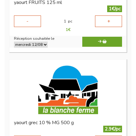
yaourt FRUITS 125 ml
1€/pc
-
+
1
pc
1
€
Réception souhaitée le
yaourt grec 10 % MG 500 g
2.9€/pc