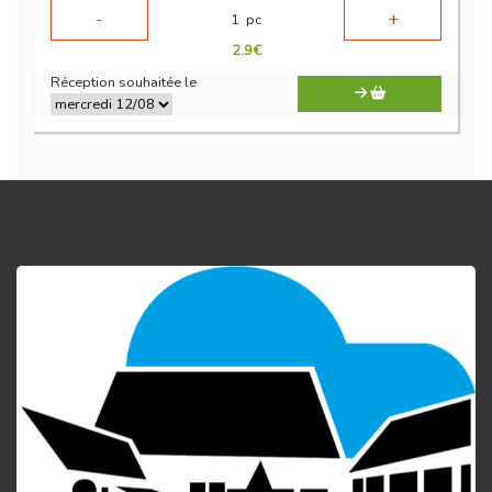
-
+
1
pc
2.9
€
Réception souhaitée le