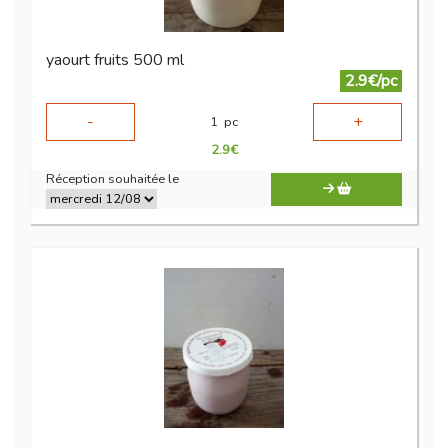
yaourt fruits 500 ml
2.9€/pc
-
+
1
pc
2.9
€
Réception souhaitée le