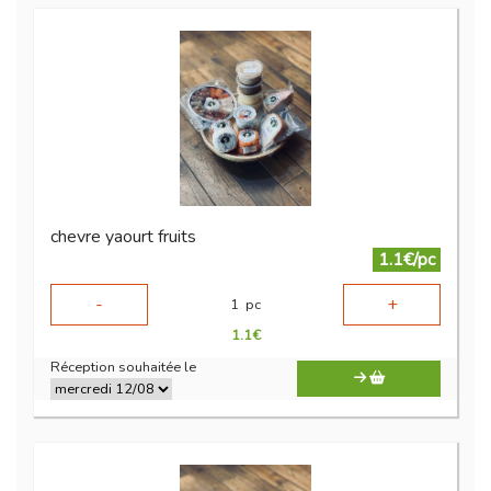
chevre yaourt fruits
1.1€/pc
-
+
1
pc
1.1
€
Réception souhaitée le