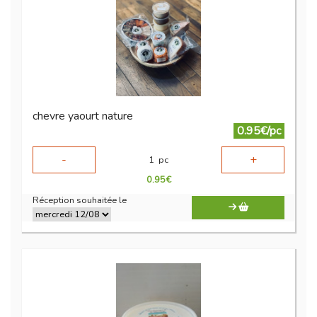
chevre yaourt nature
0.95€/pc
-
+
1
pc
0.95
€
Réception souhaitée le