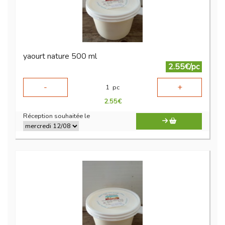
yaourt nature 500 ml
2.55€/pc
-
+
1
pc
2.55
€
Réception souhaitée le