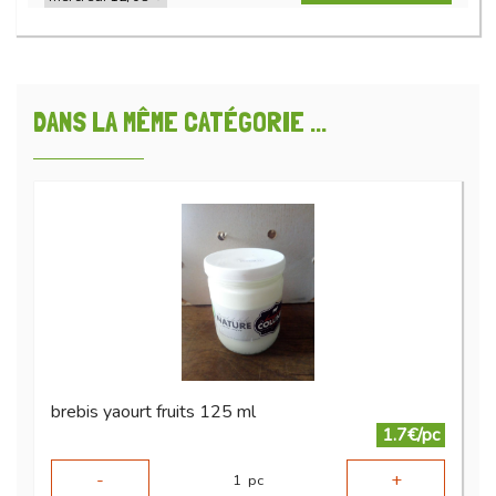
DANS LA MÊME CATÉGORIE ...
brebis yaourt fruits 125 ml
1.7€/pc
-
+
1
pc