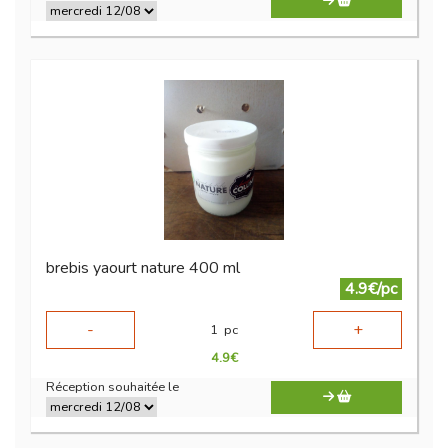
brebis yaourt nature 400 ml
4.9€/pc
-
+
1
pc
4.9
€
Réception souhaitée le