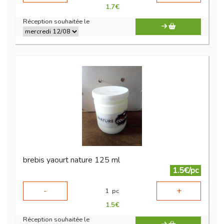
1.7
€
Réception souhaitée le
brebis yaourt nature 125 ml
1.5€/pc
-
+
1
pc
1.5
€
Réception souhaitée le