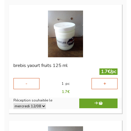
brebis yaourt fruits 125 ml
1.7€/pc
-
+
1
pc
1.7
€
Réception souhaitée le