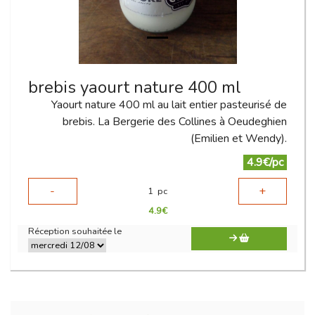
brebis yaourt nature 400 ml
Yaourt nature 400 ml au lait entier pasteurisé de
brebis. La Bergerie des Collines à Oeudeghien
(Emilien et Wendy).
4.9€/pc
-
+
1
pc
4.9
€
Réception souhaitée le