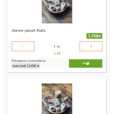
chevre yaourt fruits
1.1€/pc
-
+
1
pc
1.1
€
Réception souhaitée le