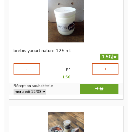
brebis yaourt nature 125 ml
1.5€/pc
-
+
1
pc
1.5
€
Réception souhaitée le