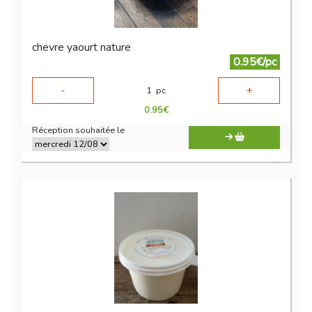
chevre yaourt nature
0.95€/pc
-
+
1
pc
0.95
€
Réception souhaitée le