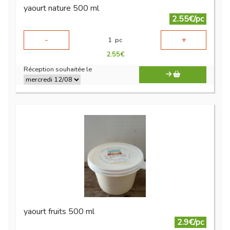
yaourt nature 500 ml
2.55€/pc
-
+
1
pc
2.55
€
Réception souhaitée le
yaourt fruits 500 ml
2.9€/pc