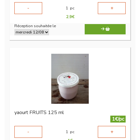
-
+
1
pc
2.9
€
Réception souhaitée le
yaourt FRUITS 125 ml
1€/pc
-
+
1
pc