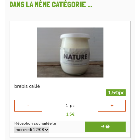
DANS LA MÊME CATÉGORIE ...
brebis caillé
1.5€/pc
-
+
1
pc
1.5
€
Réception souhaitée le