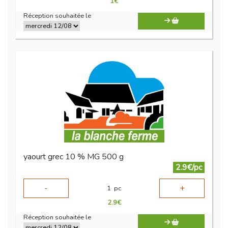
1
€
Réception souhaitée le
yaourt grec 10 % MG 500 g
2.9€/pc
-
+
1
pc
2.9
€
Réception souhaitée le