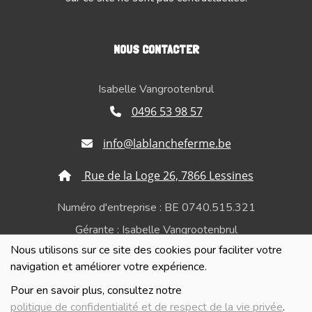
NOUS CONTACTER
Isabelle Vangrootenbrul
0496 53 98 57
info@lablancheferme.be
Rue de la Loge 26, 7866 Lessines
Numéro d'entreprise : BE 0740.515.321
Gérante : Isabelle Vangrootenbrul
Nous utilisons sur ce site des cookies pour faciliter votre
Politique de confidentialité et de respect de la vie
navigation et améliorer votre expérience.
privée
Pour en savoir plus, consultez notre
politique de confidentialité et de respect de la vie privée
.