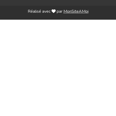
Réalisé avec
par
MonSiteAMoi