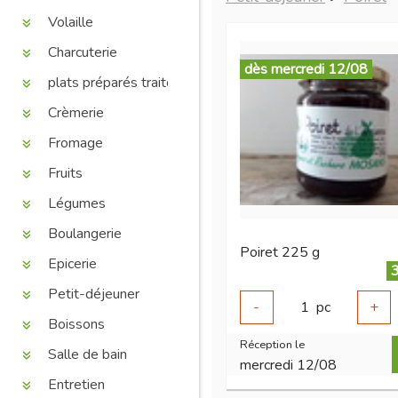
Volaille
Charcuterie
dès mercredi 12/08
plats préparés traiteur
Crèmerie
Fromage
Fruits
Légumes
Boulangerie
Poiret 225 g
Epicerie
3
Petit-déjeuner
-
1
pc
+
Boissons
Réception le
Salle de bain
mercredi 12/08
Entretien