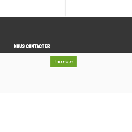
NOUS CONTACTER
J'accepte
Isabelle Vangrootenbrul
0496 53 98 57
info@lablancheferme.be
Rue de la Loge 26, 7866 Lessines
ro d'entreprise : BE 0740.515.321
érante : Isabelle Vangrootenbrul