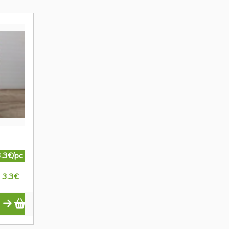
.3€/pc
3.3
€