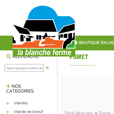
BOUTIQUE EN LI
POIRET
RECHERCHE
NOS
CATEGORIES
Viandes
Viande de boeuf
Petit-déjeuner
>
Poiret