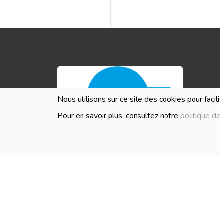
Nous utilisons sur ce site des cookies pour facil
Tous 
des 
Pour en savoir plus, consultez notre
politique de
amples
HEURES D'OUVERTURE
Les i
en ve
Lundi
Fermé