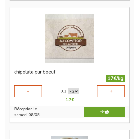
chipolata pur boeuf
17€/kg
-
+
0.1
1.7
€
Réception le
samedi 08/08