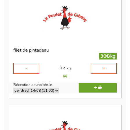
filet de pintadeau
30€/kg
-
+
0.2
kg
6
€
Réception souhaitée le