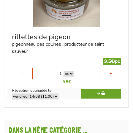
rillettes de pigeon
pigeonneau des collines , producteur de saint
sauveur
9.5€/pc
-
+
1
9.5
€
Réception souhaitée le
DANS LA MÊME CATÉGORIE ...