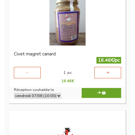
Civet magret canard
16.46€/pc
-
+
1
pc
16.46
€
Réception souhaitée le