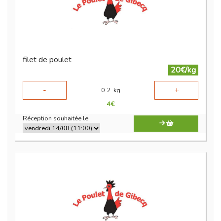
filet de poulet
20€/kg
-
+
0.2
kg
4
€
Réception souhaitée le