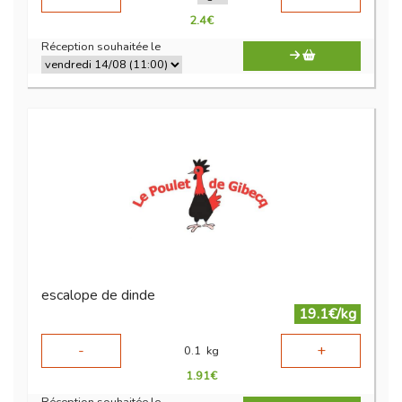
2.4
€
Réception souhaitée le
escalope de dinde
19.1€/kg
-
+
0.1
kg
1.91
€