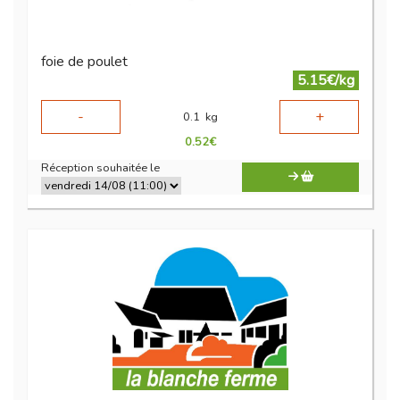
foie de poulet
5.15€/kg
-
+
0.1
kg
0.52
€
Réception souhaitée le