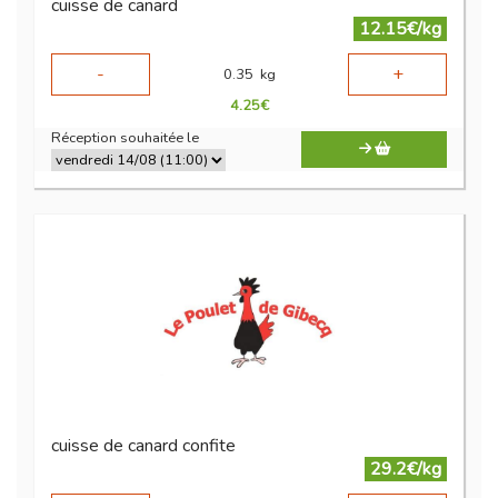
cuisse de canard
12.15€/kg
-
+
0.35
kg
4.25
€
Réception souhaitée le
cuisse de canard confite
29.2€/kg