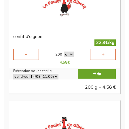
confit d'oignon
22.9€/kg
-
+
200
4.58
€
Réception souhaitée le
200 g = 4.58 €