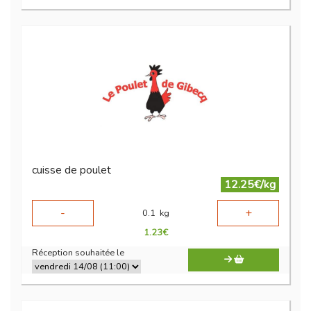
cuisse de poulet
12.25€/kg
-
+
0.1
kg
1.23
€
Réception souhaitée le