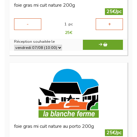
foie gras mi cuit nature 200g
25€/pc
-
+
1
pc
25
€
Réception souhaitée le
foie gras mi cuit nature au porto 200g
25€/pc