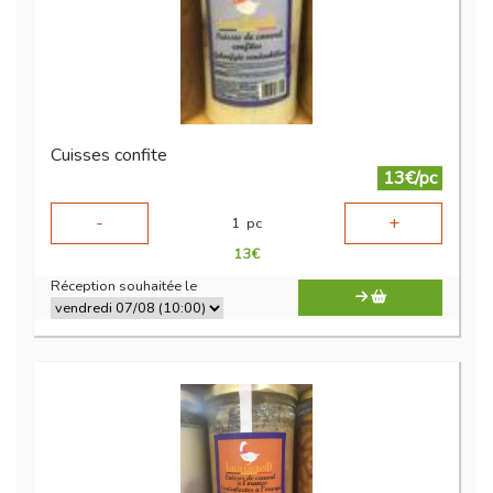
Cuisses confite
13€/pc
-
+
1
pc
13
€
Réception souhaitée le