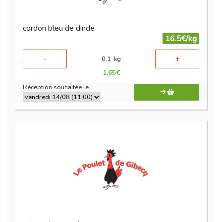
cordon bleu de dinde
16.5€/kg
-
+
0.1
kg
1.65
€
Réception souhaitée le