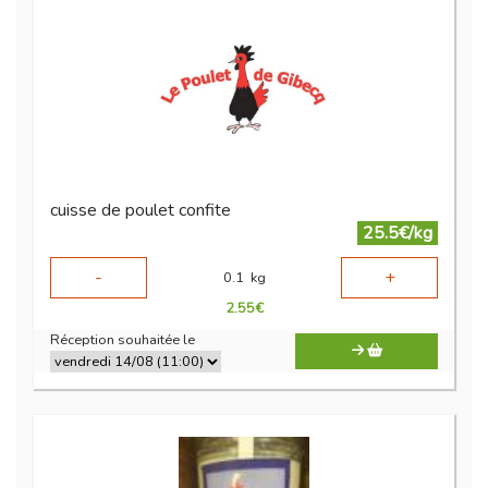
cuisse de poulet confite
25.5€/kg
-
+
0.1
kg
2.55
€
Réception souhaitée le