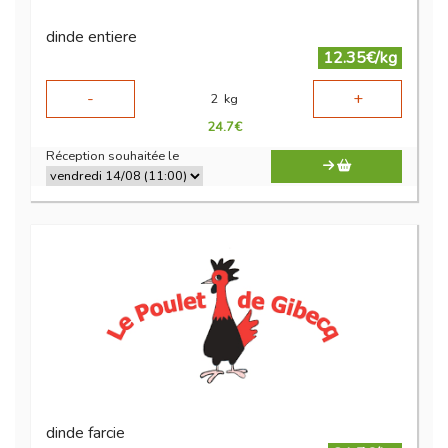
dinde entiere
12.35€/kg
-
+
2
kg
24.7
€
Réception souhaitée le
dinde farcie