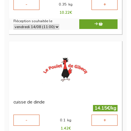
-
+
0.35
kg
10.22
€
Réception souhaitée le
cuisse de dinde
14.15€/kg
-
+
0.1
kg
1.42
€