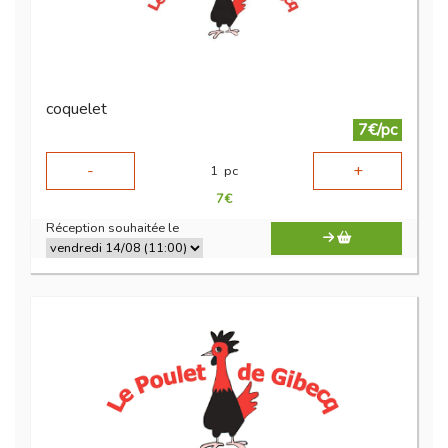
coquelet
7€/pc
-
+
1
pc
7
€
Réception souhaitée le