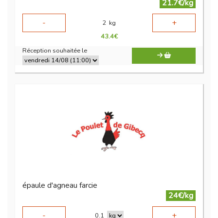
21.7€/kg
-
+
2
kg
43.4
€
Réception souhaitée le
épaule d'agneau farcie
24€/kg
-
+
0.1