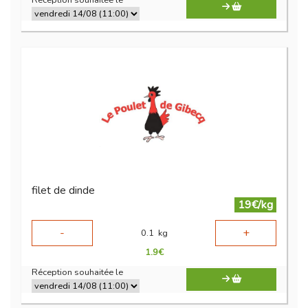
Réception souhaitée le
filet de dinde
19€/kg
-
+
0.1
kg
1.9
€
Réception souhaitée le