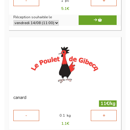
-
+
1
pc
5.1
€
Réception souhaitée le
canard
11€/kg
-
+
0.1
kg
1.1
€