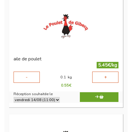
aile de poulet
5.45€/kg
-
+
0.1
kg
0.55
€
Réception souhaitée le