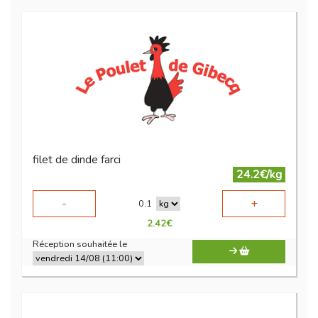
filet de dinde farci
24.2€/kg
-
+
0.1
2.42
€
Réception souhaitée le