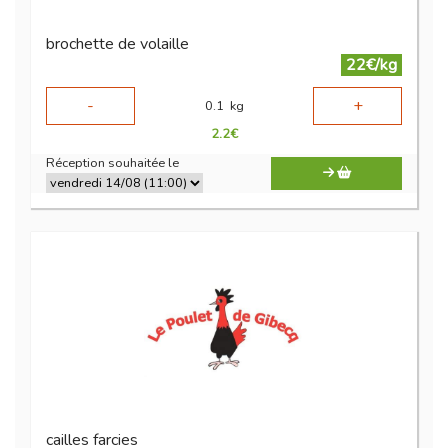
brochette de volaille
22€/kg
-
+
0.1
kg
2.2
€
Réception souhaitée le
cailles farcies