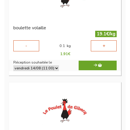
boulette volaille
19.1€/kg
-
+
0.1
kg
1.91
€
Réception souhaitée le