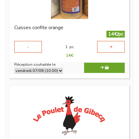
Cuisses confite orange
14€/pc
-
+
1
pc
14
€
Réception souhaitée le