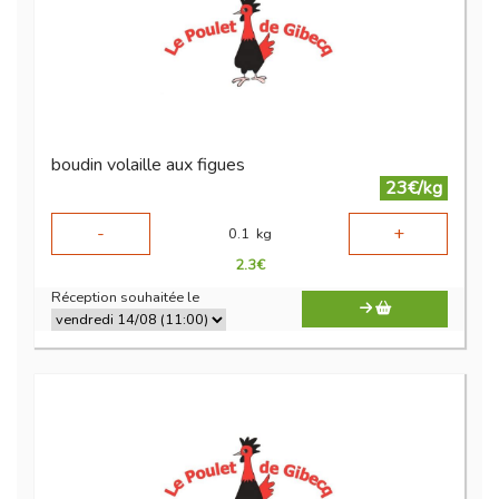
boudin volaille aux figues
23€/kg
-
+
0.1
kg
2.3
€
Réception souhaitée le