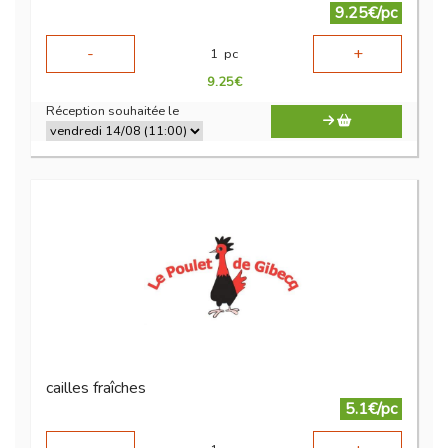
9.25€/pc
-
+
1
pc
9.25
€
Réception souhaitée le
cailles fraîches
5.1€/pc