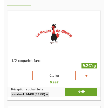
1/2 coquelet farci
9.2€/kg
-
+
0.1
kg
0.92
€
Réception souhaitée le