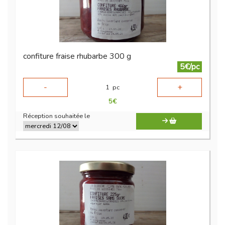
confiture fraise rhubarbe 300 g
5€/pc
-
+
1
pc
5
€
Réception souhaitée le