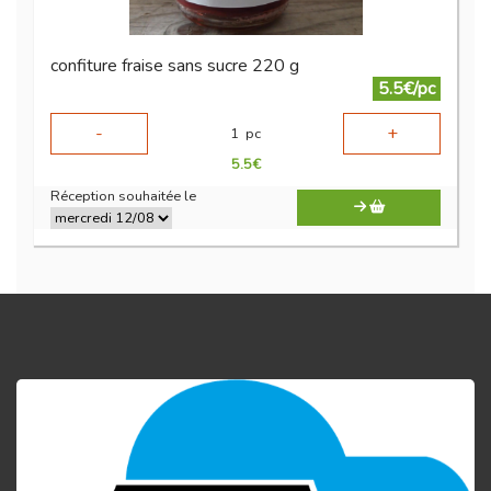
confiture fraise sans sucre 220 g
5.5€/pc
-
+
1
pc
5.5
€
Réception souhaitée le