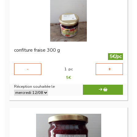
confiture fraise 300 g
5€/pc
-
+
1
pc
5
€
Réception souhaitée le