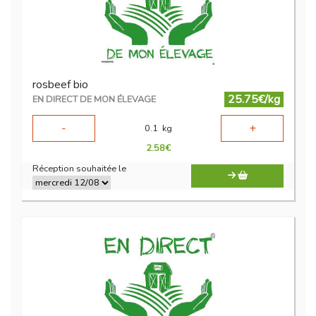
rosbeef bio
25.75€/kg
EN DIRECT DE MON ÉLEVAGE
-
+
0.1
kg
2.58
€
Réception souhaitée le