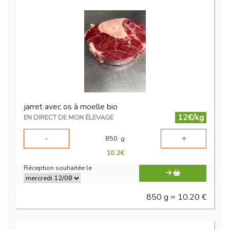
jarret avec os à moelle bio
12€/kg
EN DIRECT DE MON ÉLEVAGE
-
+
850
g
10.2
€
Réception souhaitée le
850 g = 10.20 €