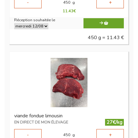
-
+
450
g
11.43
€
Réception souhaitée le
450 g = 11.43 €
viande fondue limousin
27€/kg
EN DIRECT DE MON ÉLEVAGE
-
+
450
g