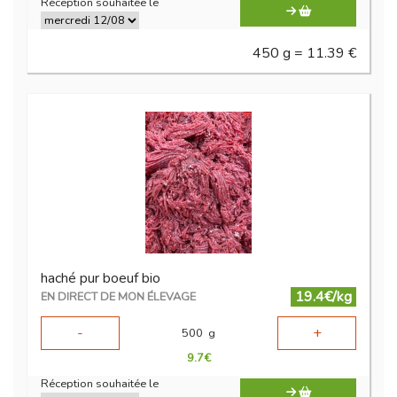
Réception souhaitée le
450 g = 11.39 €
haché pur boeuf bio
19.4€/kg
EN DIRECT DE MON ÉLEVAGE
-
+
500
g
9.7
€
Réception souhaitée le