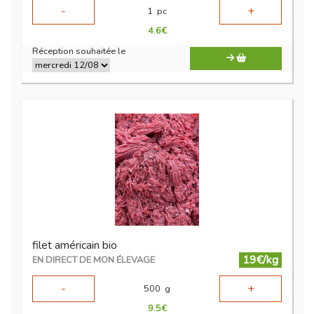
-
+
1
pc
4.6
€
Réception souhaitée le
filet américain bio
19€/kg
EN DIRECT DE MON ÉLEVAGE
-
+
500
g
9.5
€