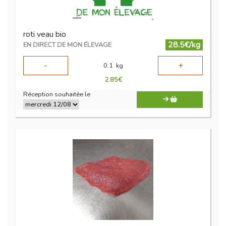
roti veau bio
28.5€/kg
EN DIRECT DE MON ÉLEVAGE
-
+
0.1
kg
2.85
€
Réception souhaitée le