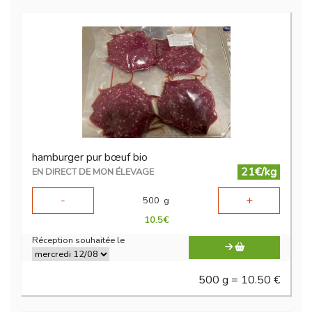
hamburger pur bœuf bio
21€/kg
EN DIRECT DE MON ÉLEVAGE
-
+
500
g
10.5
€
Réception souhaitée le
500 g = 10.50 €