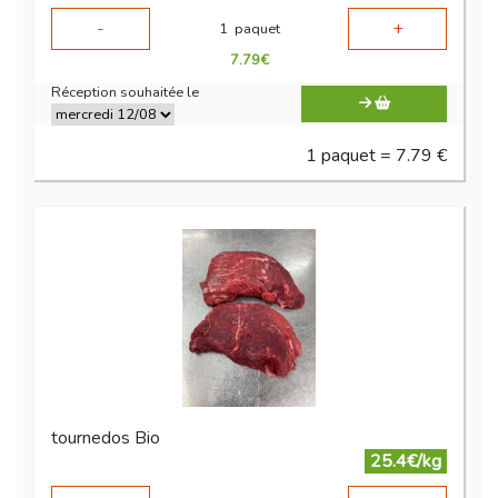
-
+
1
paquet
7.79
€
Réception souhaitée le
1 paquet = 7.79 €
tournedos Bio
25.4€/kg