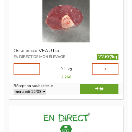
Osso bucco VEAU bio
22.6€/kg
EN DIRECT DE MON ÉLEVAGE
-
+
0.1
kg
2.26
€
Réception souhaitée le