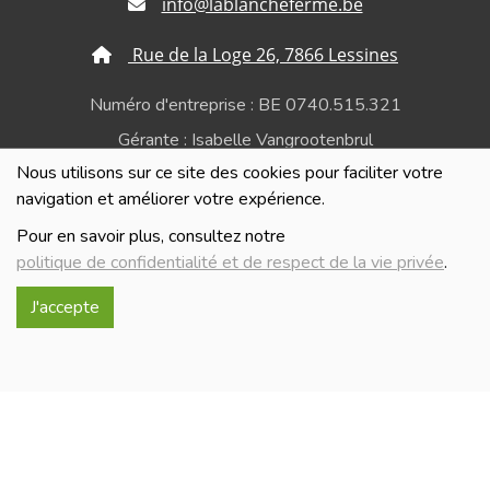
info@lablancheferme.be
Rue de la Loge 26, 7866 Lessines
Numéro d'entreprise : BE 0740.515.321
Gérante : Isabelle Vangrootenbrul
Nous utilisons sur ce site des cookies pour faciliter votre
Politique de confidentialité et de respect de la vie
navigation et améliorer votre expérience.
privée
Pour en savoir plus, consultez notre
politique de confidentialité et de respect de la vie privée
.
J'accepte
Réalisé avec
par
MonSiteAMoi