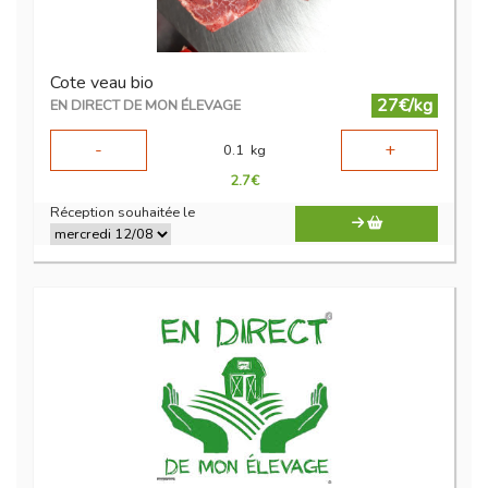
Cote veau bio
27€/kg
EN DIRECT DE MON ÉLEVAGE
-
+
0.1
kg
2.7
€
Réception souhaitée le