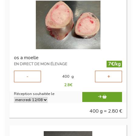
os a moelle
7€/kg
EN DIRECT DE MON ÉLEVAGE
-
+
400
g
2.8
€
Réception souhaitée le
400 g = 2.80 €