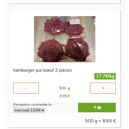
hamburger pur bœuf 2 pièces
17.7€/kg
-
+
500
g
8.85
€
Réception souhaitée le
500 g = 8.85 €