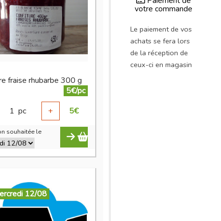
Paiement de
votre commande
Le paiement de vos
achats se fera lors
de la réception de
ceux-ci en magasin
re fraise rhubarbe 300 g
5€/pc
1
pc
+
5
€
n souhaitée le
ercredi 12/08