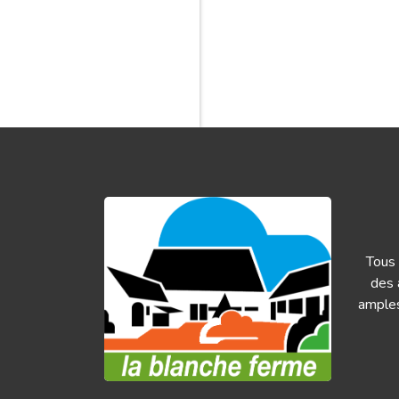
Tous 
des 
amples