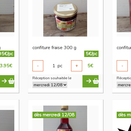
g
confiture fraise 300 g
confitu
95€/pc
5€/pc
3.95
€
-
1
pc
+
5
€
-
Réception souhaitée le
Réceptio
dès mercredi 12/08
dès m