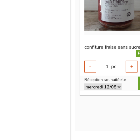
5
-
1
pc
+
Réception souhaitée le