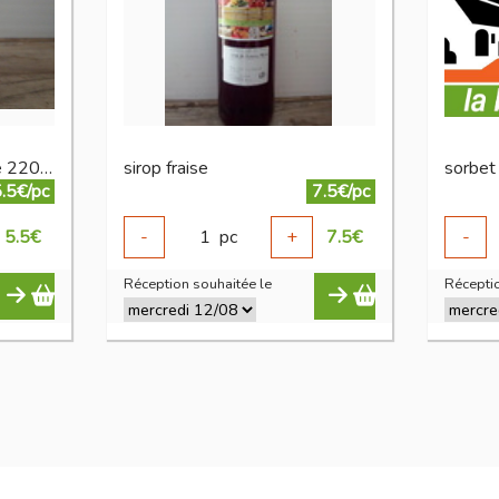
confiture fraise sans sucre 220 g
sirop fraise
sorbet 
.5€/pc
7.5€/pc
5.5
€
-
1
pc
+
7.5
€
-
Réception souhaitée le
Réceptio