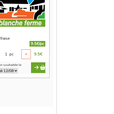
fraise
9.5€/pc
1
pc
+
9.5
€
n souhaitée le