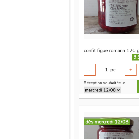
confit figue romarin 120 
3.
-
1
pc
+
Réception souhaitée le
dès mercredi 12/08