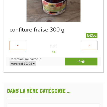
confiture fraise 300 g
5€/pc
-
+
1
pc
5
€
Réception souhaitée le
DANS LA MÊME CATÉGORIE ...