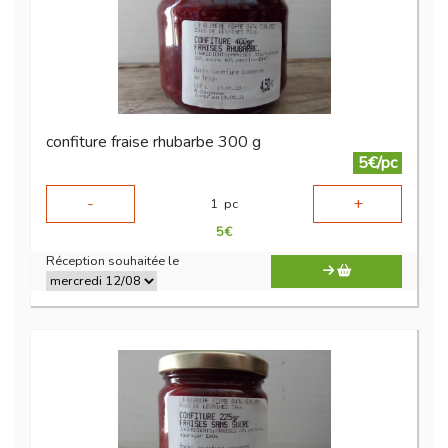
confiture fraise rhubarbe 300 g
5€/pc
-
+
1
pc
5
€
Réception souhaitée le