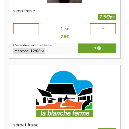
sirop fraise
7.5€/pc
-
+
1
pc
7.5
€
Réception souhaitée le
sorbet fraise