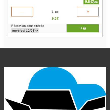
9.5€/pc
-
+
1
pc
9.5
€
Réception souhaitée le