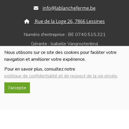
info@lablancheferme.be
Rue de la Loge 26, 7866 Lessines
Numéro d'entreprise : BE 0740.515.321
Gérante : Isabelle Vangrootenbrul
Nous utilisons sur ce site des cookies pour faciliter votre
Politique de confidentialité et de respect de la vie
navigation et améliorer votre expérience.
privée
Pour en savoir plus, consultez notre
politique de confidentialité et de respect de la vie privée
.
J'accepte
Réalisé avec
par
MonSiteAMoi