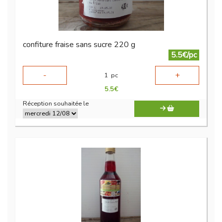
confiture fraise sans sucre 220 g
5.5€/pc
-
+
1
pc
5.5
€
Réception souhaitée le