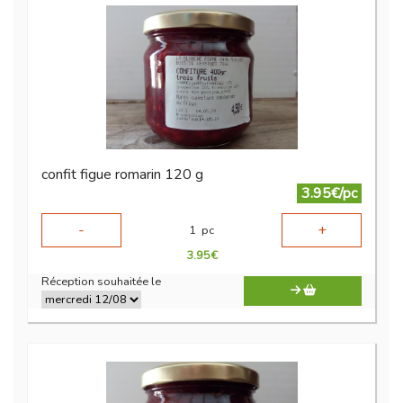
confit figue romarin 120 g
3.95€/pc
-
+
1
pc
3.95
€
Réception souhaitée le