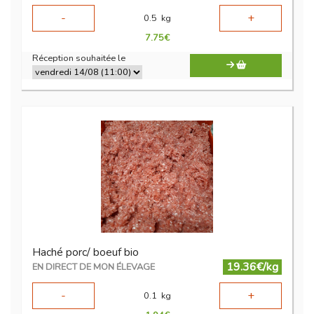
-
+
0.5
kg
7.75
€
Réception souhaitée le
Haché porc/ boeuf bio
19.36€/kg
EN DIRECT DE MON ÉLEVAGE
-
+
0.1
kg