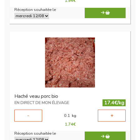
1.94
€
Réception souhaitée le
Haché veau porc bio
17.4€/kg
EN DIRECT DE MON ÉLEVAGE
-
+
0.1
kg
1.74
€
Réception souhaitée le