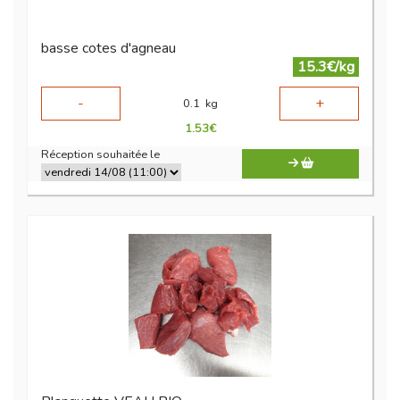
basse cotes d'agneau
15.3€/kg
-
+
0.1
kg
1.53
€
Réception souhaitée le