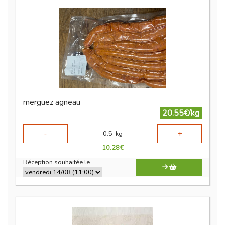
merguez agneau
20.55€/kg
-
+
0.5
kg
10.28
€
Réception souhaitée le