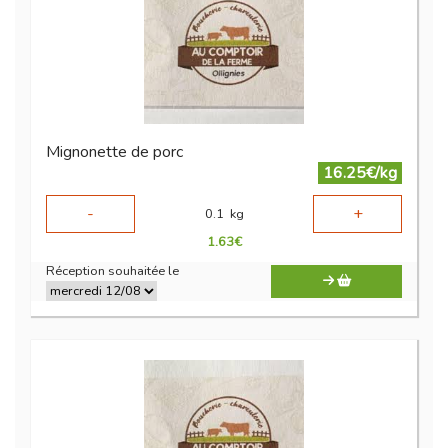
Mignonette de porc
16.25€/kg
-
+
0.1
kg
1.63
€
Réception souhaitée le