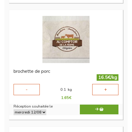
brochette de porc
16.5€/kg
-
+
0.1
kg
1.65
€
Réception souhaitée le