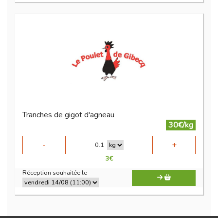
Tranches de gigot d'agneau
30€/kg
-
+
0.1
3
€
Réception souhaitée le