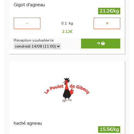
Gigot d'agneau
21.2€/kg
-
+
0.1
kg
2.12
€
Réception souhaitée le
haché agneau
15.5€/kg