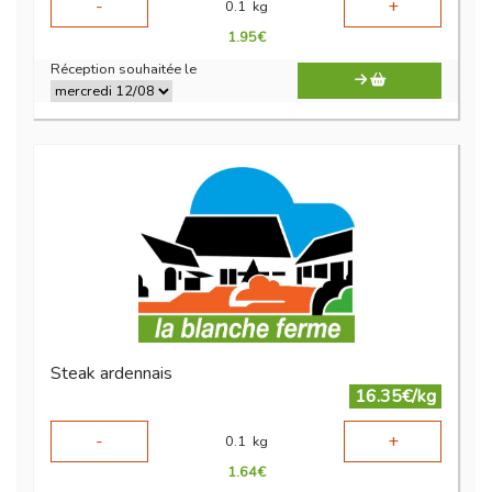
-
+
0.1
kg
1.95
€
Réception souhaitée le
Steak ardennais
16.35€/kg
-
+
0.1
kg
1.64
€