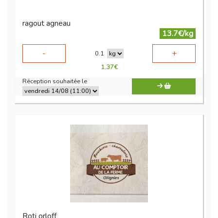
ragout agneau
13.7€/kg
-
+
0.1
1.37
€
Réception souhaitée le
Roti orloff