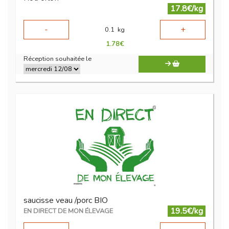
17.8€/kg
-
+
0.1
kg
1.78
€
Réception souhaitée le
saucisse veau /porc BIO
19.5€/kg
EN DIRECT DE MON ÉLEVAGE