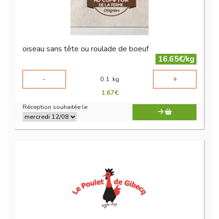
oiseau sans tête ou roulade de boeuf
16.65€/kg
-
+
0.1
kg
1.67
€
Réception souhaitée le