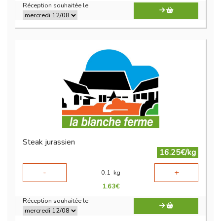
Réception souhaitée le
Steak jurassien
16.25€/kg
-
+
0.1
kg
1.63
€
Réception souhaitée le