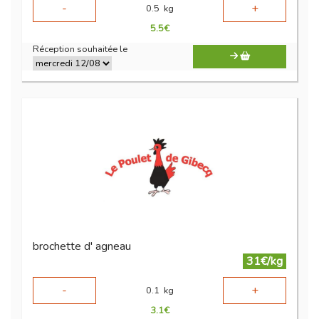
-
+
0.5
kg
5.5
€
Réception souhaitée le
brochette d' agneau
31€/kg
-
+
0.1
kg
3.1
€