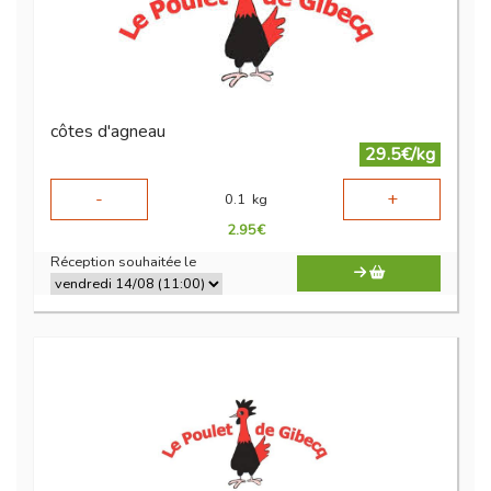
côtes d'agneau
29.5€/kg
-
+
0.1
kg
2.95
€
Réception souhaitée le