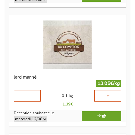
lard mariné
13.85€/kg
-
+
0.1
kg
1.39
€
Réception souhaitée le