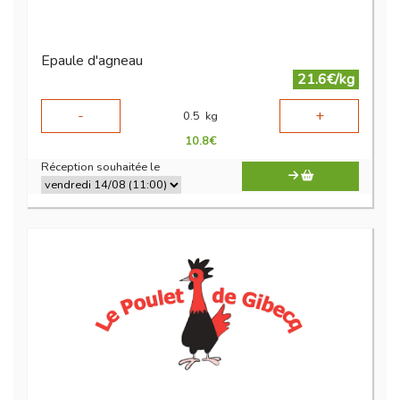
Epaule d'agneau
21.6€/kg
-
+
0.5
kg
10.8
€
Réception souhaitée le