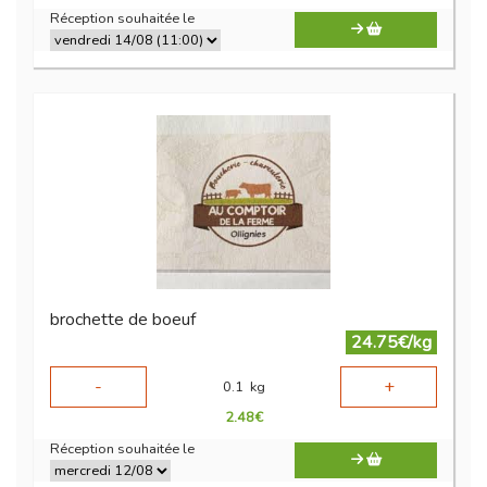
Réception souhaitée le
brochette de boeuf
24.75€/kg
-
+
0.1
kg
2.48
€
Réception souhaitée le