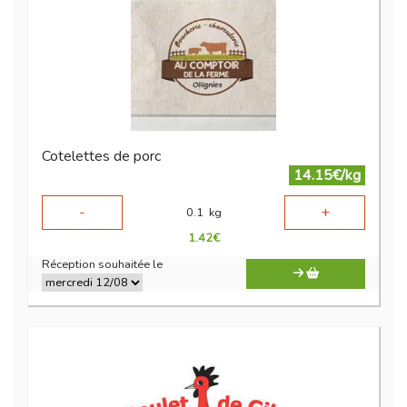
Cotelettes de porc
14.15€/kg
-
+
0.1
kg
1.42
€
Réception souhaitée le