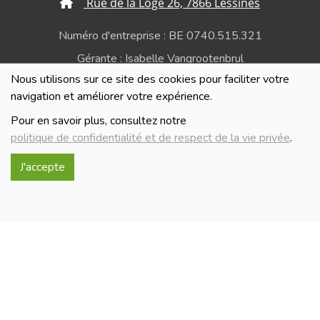
Rue de la Loge 26, 7866 Lessines
Numéro d'entreprise : BE 0740.515.321
Gérante : Isabelle Vangrootenbrul
Nous utilisons sur ce site des cookies pour faciliter votre
Politique de confidentialité et de respect de la vie
navigation et améliorer votre expérience.
privée
Pour en savoir plus, consultez notre
politique de confidentialité et de respect de la vie privée
.
J'accepte
Réalisé avec
par
MonSiteAMoi