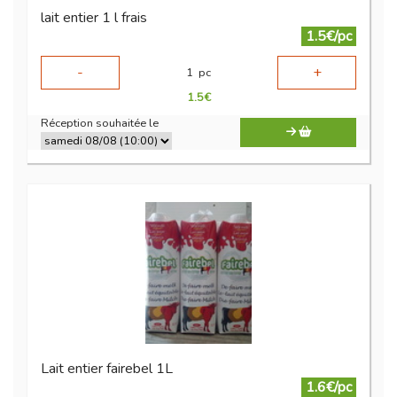
lait entier 1 l frais
1.5€/pc
-
+
1
pc
1.5
€
Réception souhaitée le
Lait entier fairebel 1L
1.6€/pc