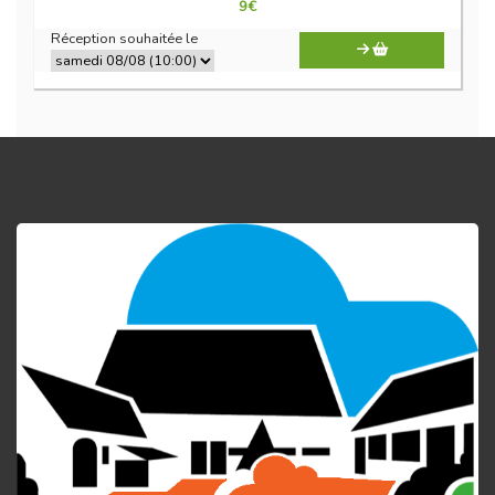
9
€
Réception souhaitée le