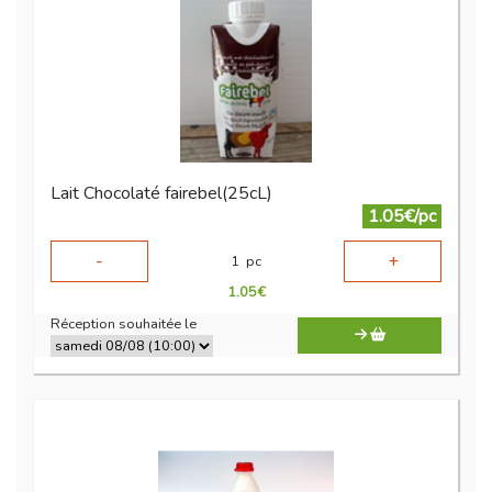
Lait Chocolaté fairebel(25cL)
1.05€/pc
-
+
1
pc
1.05
€
Réception souhaitée le