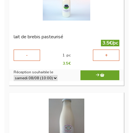
lait de brebis pasteurisé
3.5€/pc
-
+
1
pc
3.5
€
Réception souhaitée le