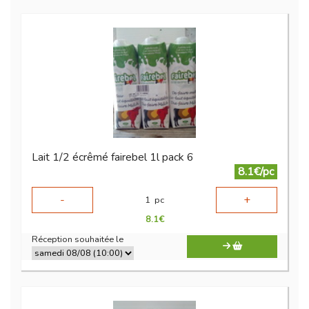
Lait 1/2 écrêmé fairebel 1l pack 6
8.1€/pc
-
+
1
pc
8.1
€
Réception souhaitée le