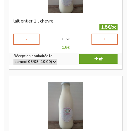
lait entier 1 l chevre
1.8€/pc
-
+
1
pc
1.8
€
Réception souhaitée le