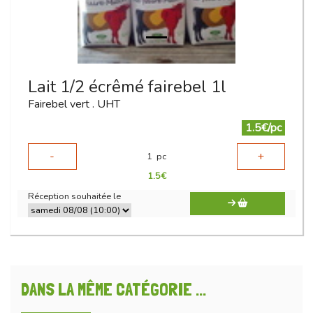
Lait 1/2 écrêmé fairebel 1l
Fairebel vert . UHT
1.5€/pc
-
+
1
pc
1.5
€
Réception souhaitée le
DANS LA MÊME CATÉGORIE ...