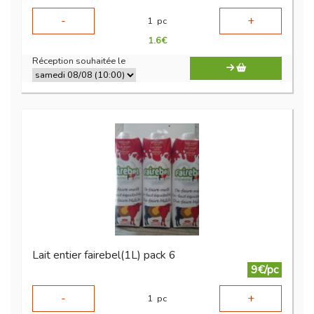
-
+
1
pc
1.6
€
Réception souhaitée le
Lait entier fairebel(1L) pack 6
9€/pc
-
+
1
pc