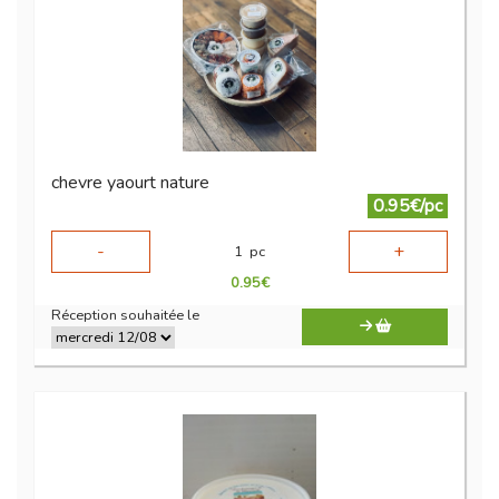
chevre yaourt nature
0.95€/pc
-
+
1
pc
0.95
€
Réception souhaitée le