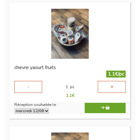
chevre yaourt fruits
1.1€/pc
-
+
1
pc
1.1
€
Réception souhaitée le