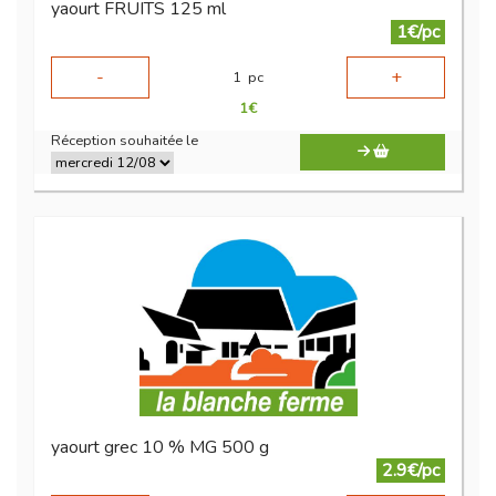
yaourt FRUITS 125 ml
1€/pc
-
+
1
pc
1
€
Réception souhaitée le
yaourt grec 10 % MG 500 g
2.9€/pc