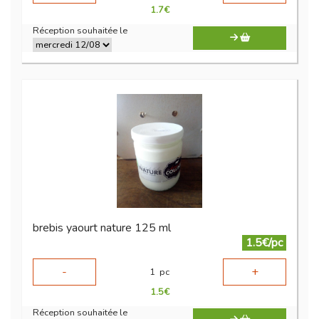
1.7
€
Réception souhaitée le
brebis yaourt nature 125 ml
1.5€/pc
-
+
1
pc
1.5
€
Réception souhaitée le