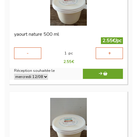
yaourt nature 500 ml
2.55€/pc
-
+
1
pc
2.55
€
Réception souhaitée le