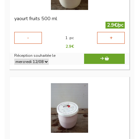
yaourt fruits 500 ml
2.9€/pc
-
+
1
pc
2.9
€
Réception souhaitée le