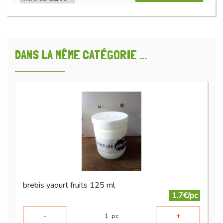
DANS LA MÊME CATÉGORIE ...
brebis yaourt fruits 125 ml
1.7€/pc
-
+
1
pc