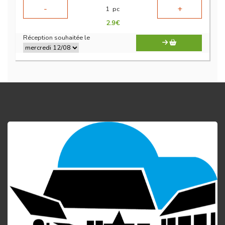
-
+
1
pc
2.9
€
Réception souhaitée le