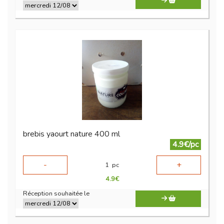
brebis yaourt nature 400 ml
4.9€/pc
-
+
1
pc
4.9
€
Réception souhaitée le