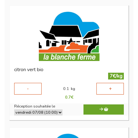
citron vert bio
7€/kg
-
+
0.1
kg
0.7
€
Réception souhaitée le