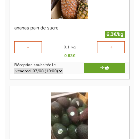
ananas pain de sucre
6.3€/kg
-
+
0.1
kg
0.63
€
Réception souhaitée le