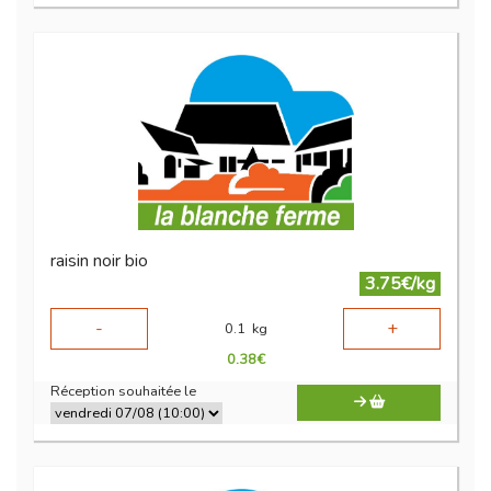
raisin noir bio
3.75€/kg
-
+
0.1
kg
0.38
€
Réception souhaitée le