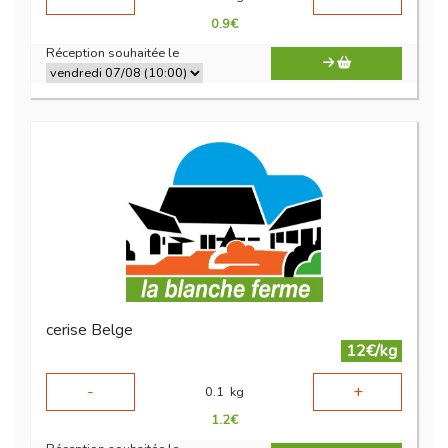
0.9
€
Réception souhaitée le
cerise Belge
12€/kg
-
+
0.1
kg
1.2
€