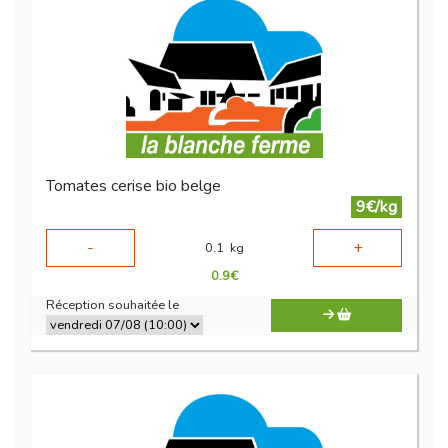
Tomates cerise bio belge
9€/kg
-
+
0.1
kg
0.9
€
Réception souhaitée le