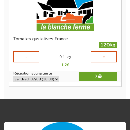
Tomates gustatives France
12€/kg
-
+
0.1
kg
1.2
€
Réception souhaitée le