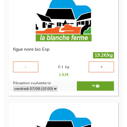
figue noire bio Esp
19.2€/kg
-
+
0.1
kg
1.92
€
Réception souhaitée le