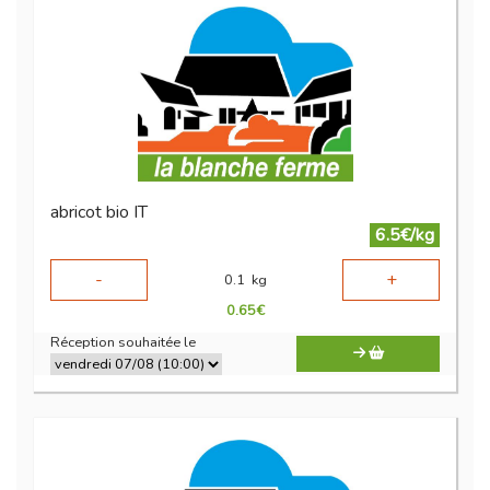
abricot bio IT
6.5€/kg
-
+
0.1
kg
0.65
€
Réception souhaitée le