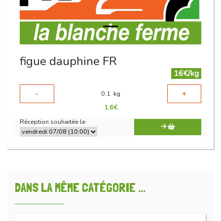
figue dauphine FR
16€/kg
-
+
0.1
kg
1.6
€
Réception souhaitée le
DANS LA MÊME CATÉGORIE ...