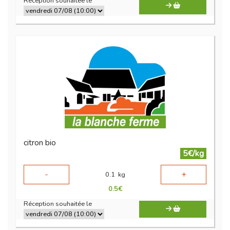
Réception souhaitée le
citron bio
5€/kg
-
+
0.1
kg
0.5
€
Réception souhaitée le