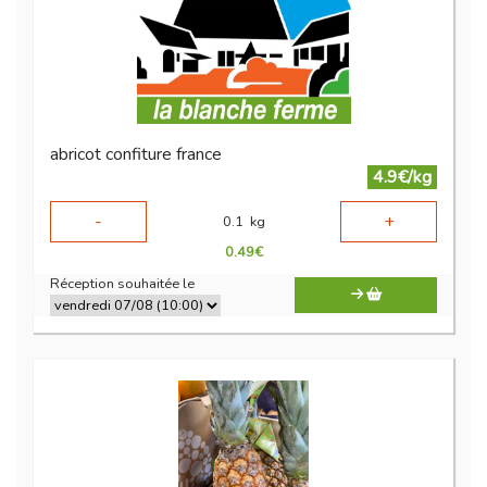
abricot confiture france
4.9€/kg
-
+
0.1
kg
0.49
€
Réception souhaitée le