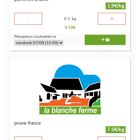
1.9€/kg
-
+
0.1
kg
0.19
€
Réception souhaitée le
prune france
7.5€/kg