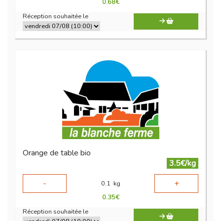
0.68
€
Réception souhaitée le
Orange de table bio
3.5€/kg
-
+
0.1
kg
0.35
€
Réception souhaitée le