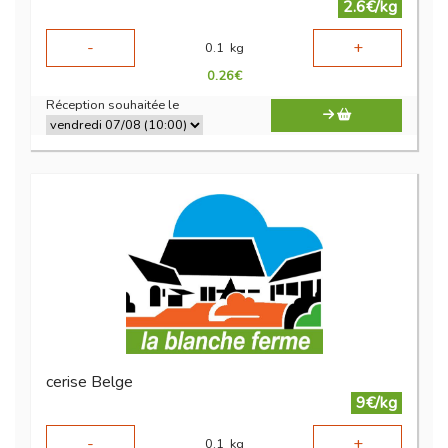
2.6€/kg
-
+
0.1
kg
0.26
€
Réception souhaitée le
cerise Belge
9€/kg
-
+
0.1
kg