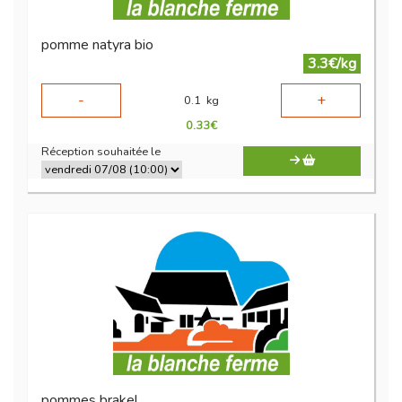
pomme natyra bio
3.3€/kg
-
+
0.1
kg
0.33
€
Réception souhaitée le
pommes brakel