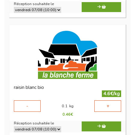
Réception souhaitée le
raisin blanc bio
4.6€/kg
-
+
0.1
kg
0.46
€
Réception souhaitée le