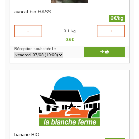
avocat bio HASS
6€/kg
-
+
0.1
kg
0.6
€
Réception souhaitée le
banane BIO