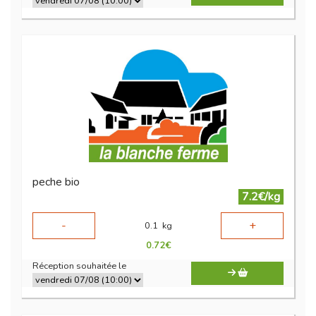
peche bio
7.2€/kg
-
+
0.1
kg
0.72
€
Réception souhaitée le