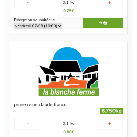
-
+
0.1
kg
0.75
€
Réception souhaitée le
prune reine claude france
8.75€/kg
-
+
0.1
kg
0.88
€