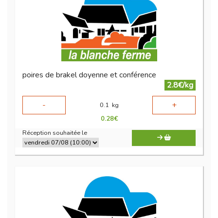
poires de brakel doyenne et conférence
2.8€/kg
-
+
0.1
kg
0.28
€
Réception souhaitée le