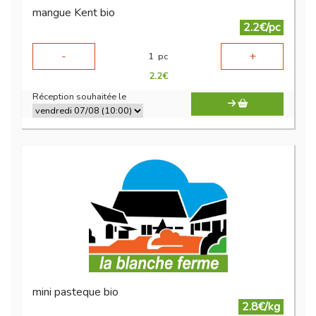
mangue Kent bio
2.2€/pc
-
+
1
pc
2.2
€
Réception souhaitée le
mini pasteque bio
2.8€/kg