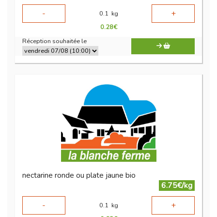
-
+
0.1
kg
0.28
€
Réception souhaitée le
nectarine ronde ou plate jaune bio
6.75€/kg
-
+
0.1
kg