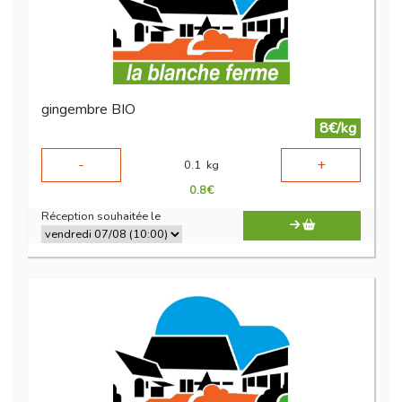
gingembre BIO
8€/kg
-
+
0.1
kg
0.8
€
Réception souhaitée le