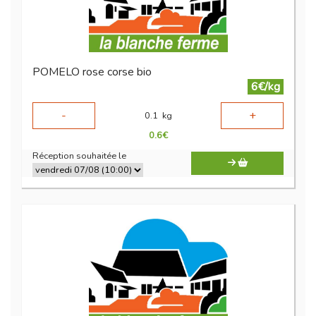
POMELO rose corse bio
6€/kg
-
+
0.1
kg
0.6
€
Réception souhaitée le