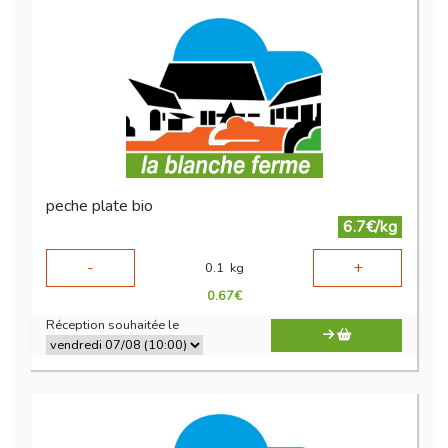
peche plate bio
6.7€/kg
-
+
0.1
kg
0.67
€
Réception souhaitée le