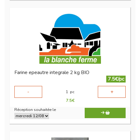
Farine epeautre integrale 2 kg BIO
7.5€/pc
-
+
1
pc
7.5
€
Réception souhaitée le