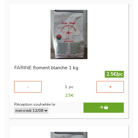
FARINE froment blanche 1 kg
2.5€/pc
-
+
1
pc
2.5
€
Réception souhaitée le