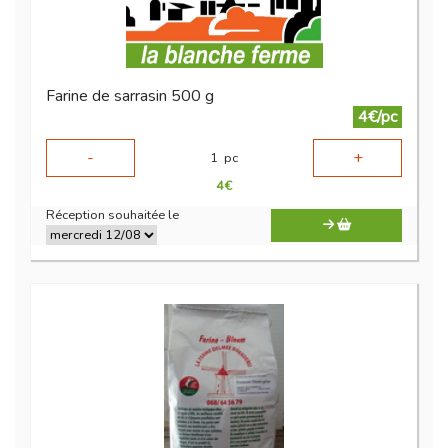
Farine de sarrasin 500 g
4€/pc
-
+
1
pc
4
€
Réception souhaitée le