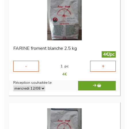
FARINE froment blanche 2.5 kg
4€/pc
-
+
1
pc
4
€
Réception souhaitée le