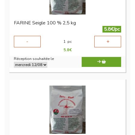
FARINE Seigle 100 % 2,5 kg
5.8€/pc
-
+
1
pc
5.8
€
Réception souhaitée le