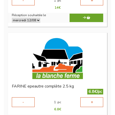
-
+
1
pc
14
€
Réception souhaitée le
FARINE epeautre complète 2.5 kg
6.8€/pc
-
+
1
pc
6.8
€