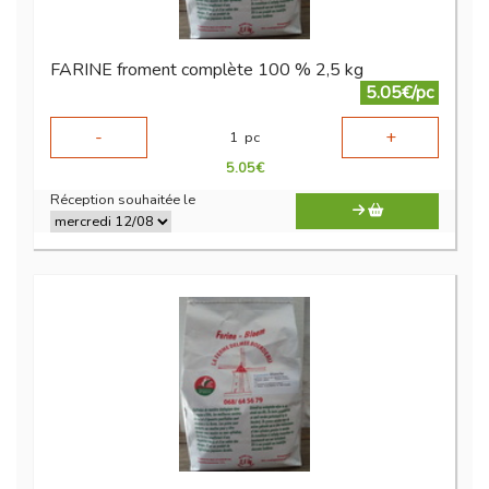
FARINE froment complète 100 % 2,5 kg
5.05€/pc
-
+
1
pc
5.05
€
Réception souhaitée le