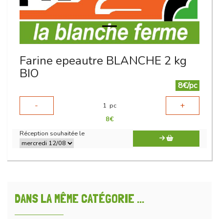
Farine epeautre BLANCHE 2 kg
BIO
8€/pc
-
+
1
pc
8
€
Réception souhaitée le
DANS LA MÊME CATÉGORIE ...