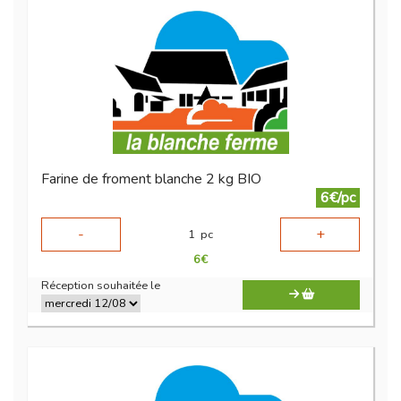
Farine de froment blanche 2 kg BIO
6€/pc
-
+
1
pc
6
€
Réception souhaitée le