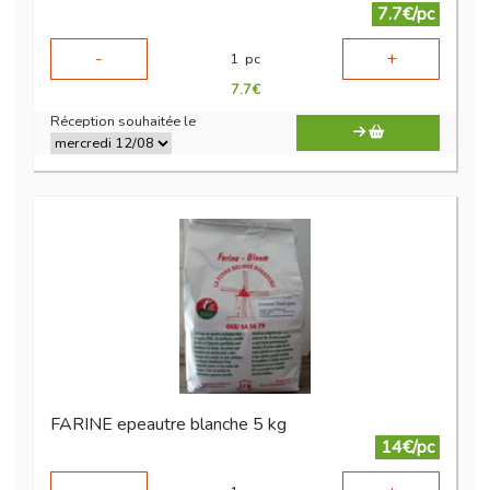
7.7€/pc
-
+
1
pc
7.7
€
Réception souhaitée le
FARINE epeautre blanche 5 kg
14€/pc