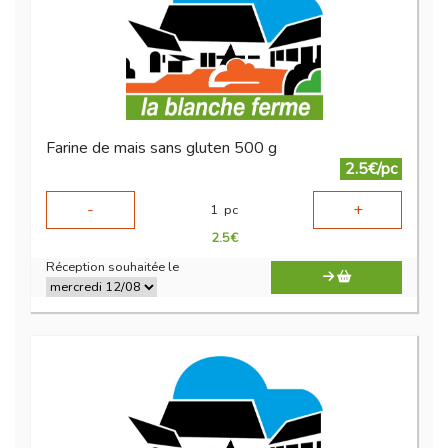
Farine de mais sans gluten 500 g
2.5€/pc
-
+
1
pc
2.5
€
Réception souhaitée le