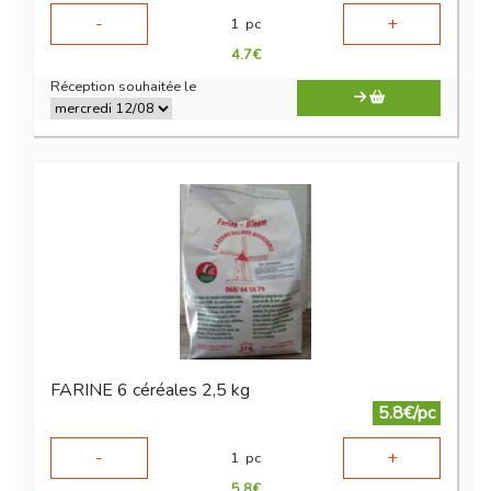
-
+
1
pc
4.7
€
Réception souhaitée le
FARINE 6 céréales 2,5 kg
5.8€/pc
-
+
1
pc
5.8
€