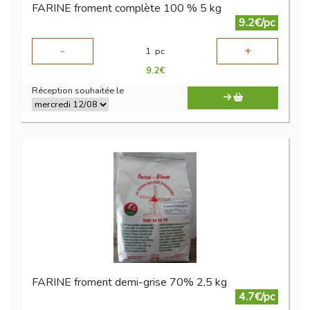
FARINE froment complète 100 % 5 kg
9.2€/pc
-
+
1
pc
9.2
€
Réception souhaitée le
FARINE froment demi-grise 70% 2,5 kg
4.7€/pc