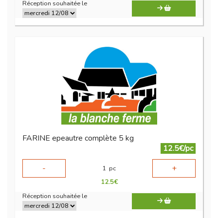
Réception souhaitée le
FARINE epeautre complète 5 kg
12.5€/pc
-
+
1
pc
12.5
€
Réception souhaitée le