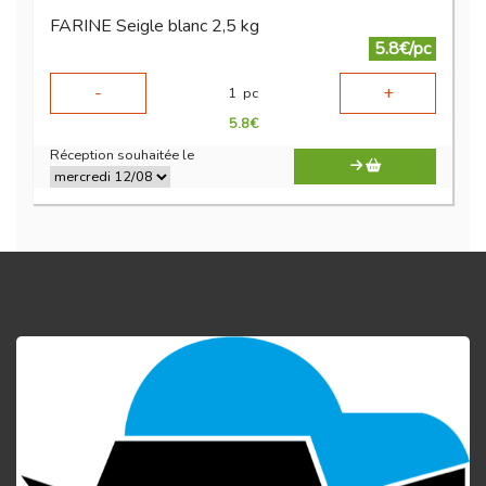
FARINE Seigle blanc 2,5 kg
5.8€/pc
-
+
1
pc
5.8
€
Réception souhaitée le