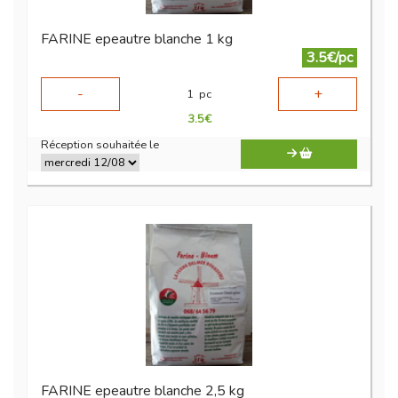
FARINE epeautre blanche 1 kg
3.5€/pc
-
+
1
pc
3.5
€
Réception souhaitée le
FARINE epeautre blanche 2,5 kg