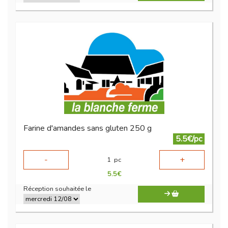
Farine d'amandes sans gluten 250 g
5.5€/pc
-
+
1
pc
5.5
€
Réception souhaitée le