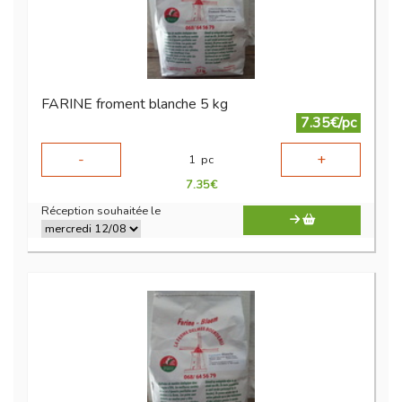
FARINE froment blanche 5 kg
7.35€/pc
-
+
1
pc
7.35
€
Réception souhaitée le