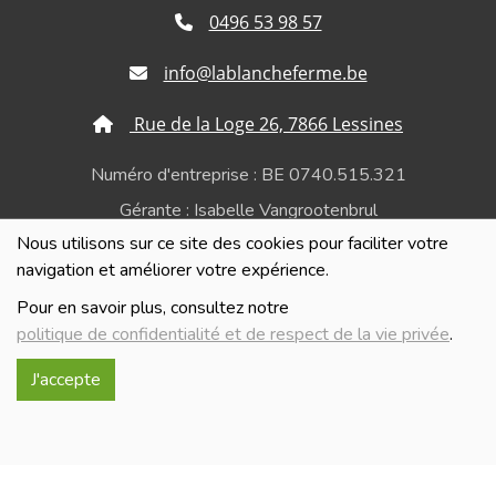
0496 53 98 57
info@lablancheferme.be
Rue de la Loge 26, 7866 Lessines
Numéro d'entreprise : BE 0740.515.321
Gérante : Isabelle Vangrootenbrul
Nous utilisons sur ce site des cookies pour faciliter votre
Politique de confidentialité et de respect de la vie
navigation et améliorer votre expérience.
privée
Pour en savoir plus, consultez notre
politique de confidentialité et de respect de la vie privée
.
J'accepte
Réalisé avec
par
MonSiteAMoi