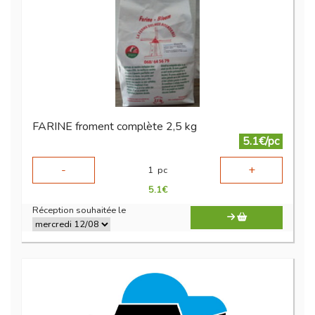
FARINE froment complète 2,5 kg
5.1€/pc
-
+
1
pc
5.1
€
Réception souhaitée le