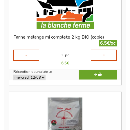
Farine mélange mi complete 2 kg BIO (copie)
6.5€/pc
-
+
1
pc
6.5
€
Réception souhaitée le