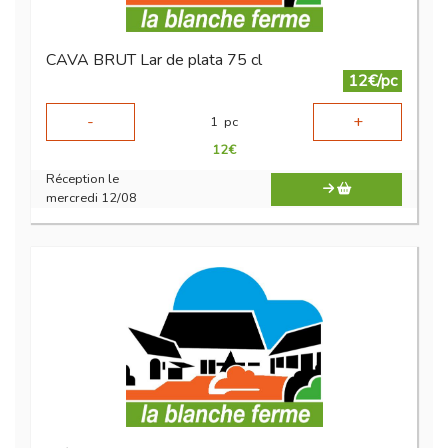
CAVA BRUT Lar de plata 75 cl
12€/pc
-
+
1
pc
12
€
Réception le
mercredi 12/08