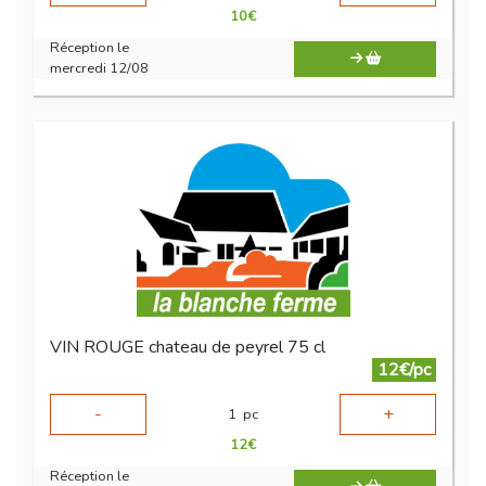
10
€
Réception le
mercredi 12/08
VIN ROUGE chateau de peyrel 75 cl
12€/pc
-
+
1
pc
12
€
Réception le