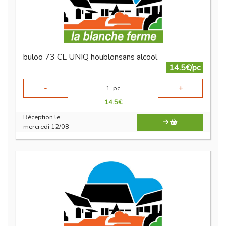
buloo 73 CL UNIQ houblonsans alcool
14.5€/pc
-
+
1
pc
14.5
€
Réception le
mercredi 12/08