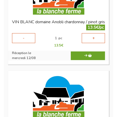
VIN BLANC domaine Anobli chardonnay / pinot gris
13.5€/pc
-
+
1
pc
13.5
€
Réception le
mercredi 12/08