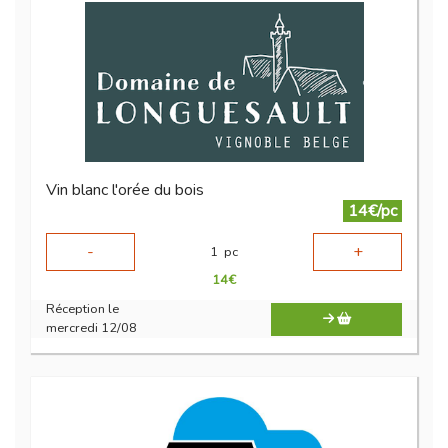
Vin blanc l'orée du bois
14€/pc
-
+
1
pc
14
€
Réception le
mercredi 12/08