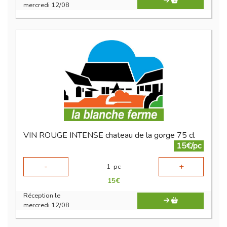
mercredi 12/08
VIN ROUGE INTENSE chateau de la gorge 75 cl
15€/pc
-
+
1
pc
15
€
Réception le
mercredi 12/08