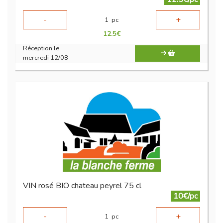
-
+
1
pc
12.5
€
Réception le
mercredi 12/08
VIN rosé BIO chateau peyrel 75 cl
10€/pc
-
+
1
pc