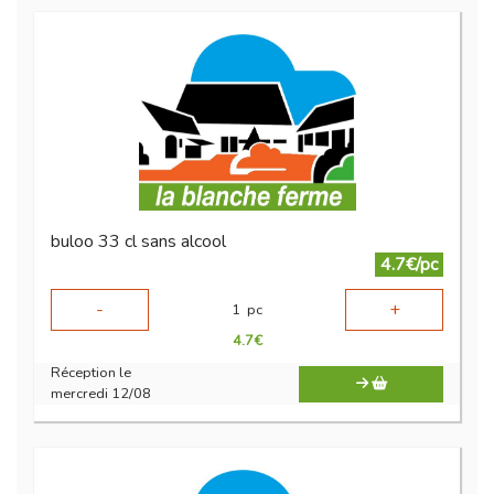
buloo 33 cl sans alcool
4.7€/pc
-
+
1
pc
4.7
€
Réception le
mercredi 12/08