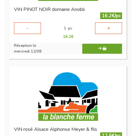
VIN PINOT NOIR domaine Anobli
16.2€/pc
-
+
1
pc
16.2
€
Réception le
mercredi 12/08
VIN rosé Alsace Alphonse Meyer & fils
12.5€/pc