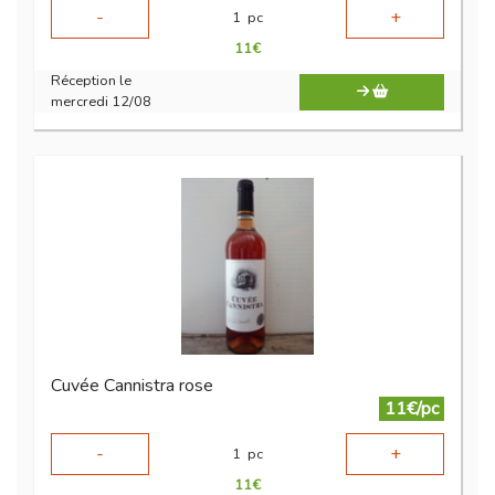
-
+
1
pc
11
€
Réception le
mercredi 12/08
Cuvée Cannistra rose
11€/pc
-
+
1
pc
11
€