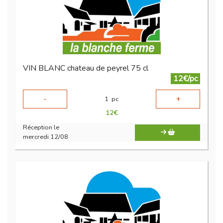
VIN BLANC chateau de peyrel 75 cl
12€/pc
-
+
1
pc
12
€
Réception le
mercredi 12/08