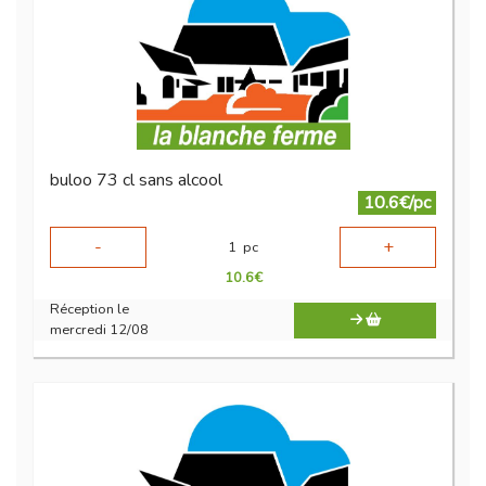
buloo 73 cl sans alcool
10.6€/pc
-
+
1
pc
10.6
€
Réception le
mercredi 12/08