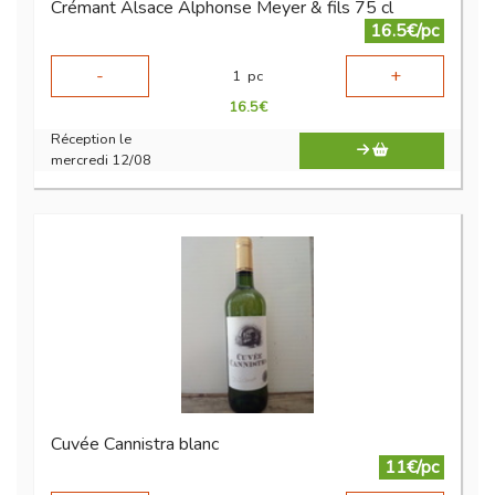
Crémant Alsace Alphonse Meyer & fils 75 cl
16.5€/pc
-
+
1
pc
16.5
€
Réception le
mercredi 12/08
Cuvée Cannistra blanc
11€/pc