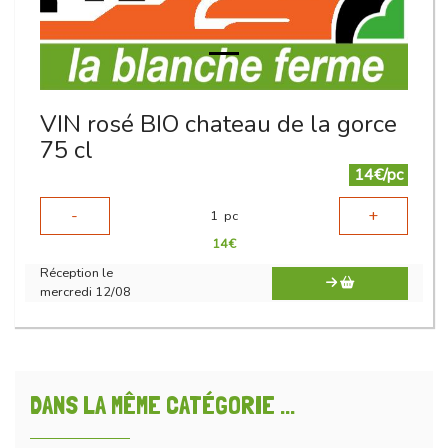
VIN rosé BIO chateau de la gorce
75 cl
14€/pc
-
+
1
pc
14
€
Réception le
mercredi 12/08
DANS LA MÊME CATÉGORIE ...