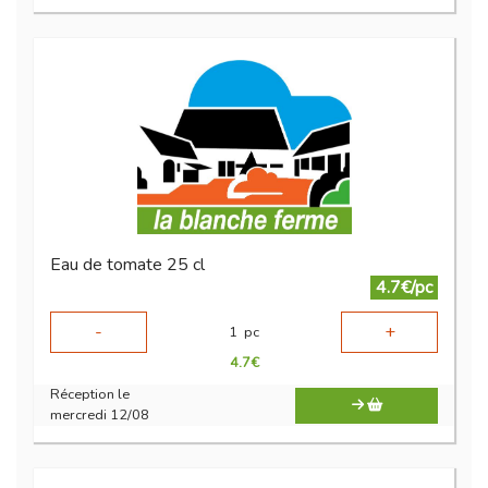
Eau de tomate 25 cl
4.7€/pc
-
+
1
pc
4.7
€
Réception le
mercredi 12/08