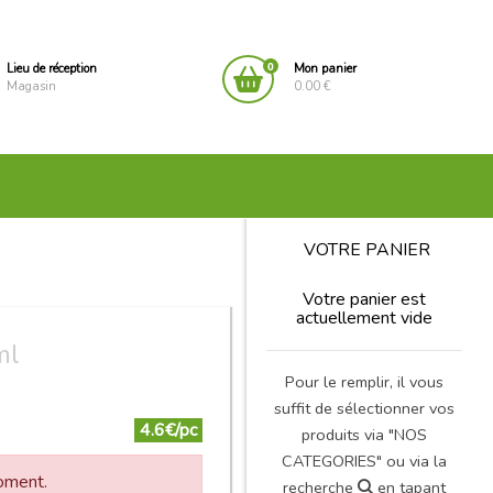
0
Lieu de réception
Mon panier
Magasin
0.00 €
VOTRE PANIER
Votre panier est
actuellement vide
ml
Pour le remplir, il vous
suffit de sélectionner vos
4.6€/pc
produits via "NOS
CATEGORIES" ou via la
moment.
recherche
en tapant