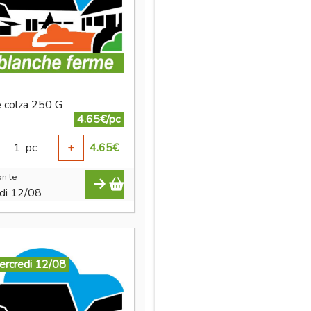
e colza 250 G
4.65€/pc
1
pc
+
4.65
€
n le
di 12/08
ercredi 12/08