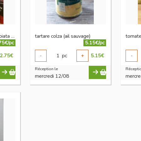
sauce tomate epicée arrabiata 200g bio
tartare colza (ail sauvage)
75€/pc
5.15€/pc
2.75
€
-
1
pc
+
5.15
€
-
Réception le
Réceptio
mercredi 12/08
mercre