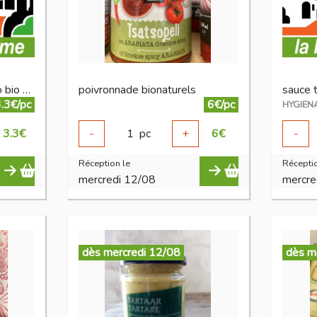
pesto vert/rouge pecorino bio 130 g
poivronnade bionaturels
.3€/pc
6€/pc
HYGIEN
3.3
€
-
1
pc
+
6
€
-
Réception le
Réceptio
mercredi 12/08
mercre
dès mercredi 12/08
dès m