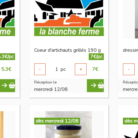
Coeur d'artichauts grillés 190 g
.3€/pc
7€/pc
5.3
€
-
1
pc
+
7
€
-
Réception le
Réceptio
mercredi 12/08
mercre
dès mercredi 12/08
dès m