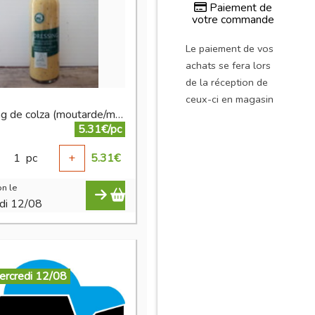
Paiement de
votre commande
Le paiement de vos
achats se fera lors
de la réception de
ceux-ci en magasin
dressing de colza (moutarde/miel)
5.31€/pc
1
pc
+
5.31
€
n le
di 12/08
ercredi 12/08