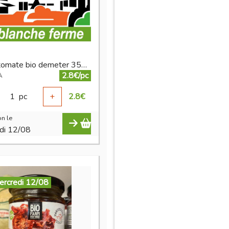
sauce tomate bio demeter 350 g
2.8€/pc
A
1
pc
+
2.8
€
n le
di 12/08
ercredi 12/08