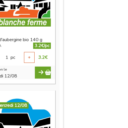
d'aubergine bio 140 g
3.2€/pc
A
1
pc
+
3.2
€
n le
di 12/08
ercredi 12/08