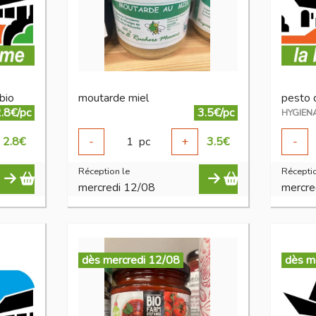
bio
moutarde miel
pesto 
.8€/pc
3.5€/pc
HYGIEN
2.8
€
-
1
pc
+
3.5
€
-
Réception le
Réceptio
mercredi 12/08
mercre
dès mercredi 12/08
dès m