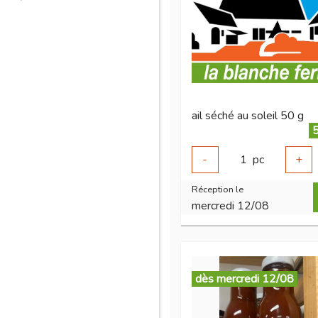
ail séché au soleil 50 g
5
-
1
pc
+
Réception le
mercredi 12/08
dès mercredi 12/08