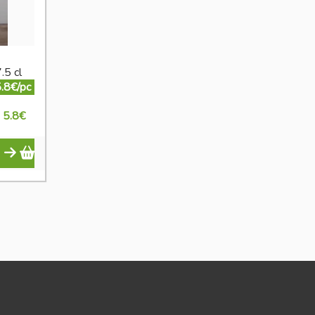
.5 cl
.8€/pc
5.8
€