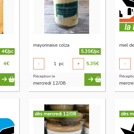
mayonnaise colza
miel d
4€/pc
5.35€/pc
4
€
-
1
pc
+
5.35
€
-
Réception le
Réceptio
mercredi 12/08
mercre
dès mercredi 12/08
dès m