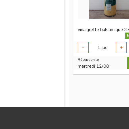
vinaigrette balsamique 37
5
-
1
pc
+
Réception le
mercredi 12/08