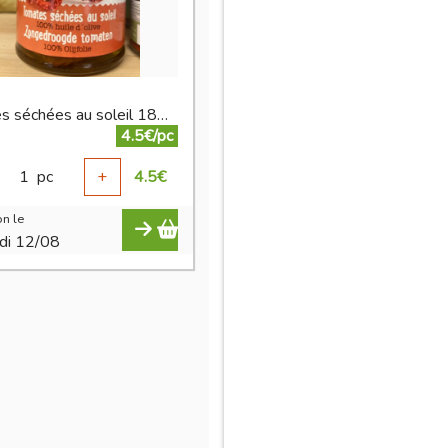
tomates séchées au soleil 180 g
4.5€/pc
1
pc
+
4.5
€
n le
di 12/08