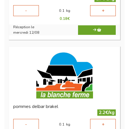
-
+
0.1
kg
0.18
€
Réception le
mercredi 12/08
pommes delbar brakel
2.2€/kg
-
+
0.1
kg