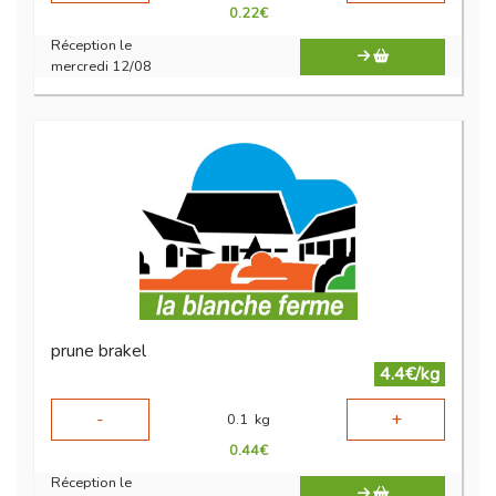
0.22
€
Réception le
mercredi 12/08
prune brakel
4.4€/kg
-
+
0.1
kg
0.44
€
Réception le