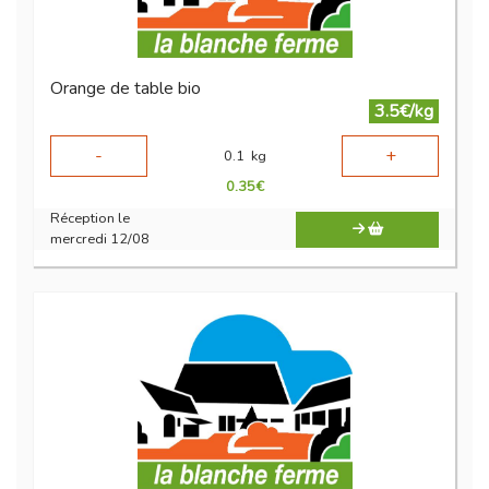
Orange de table bio
3.5€/kg
-
+
0.1
kg
0.35
€
Réception le
mercredi 12/08