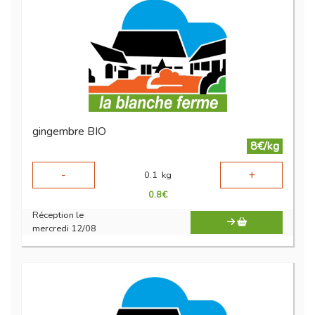
gingembre BIO
8€/kg
-
+
0.1
kg
0.8
€
Réception le
mercredi 12/08