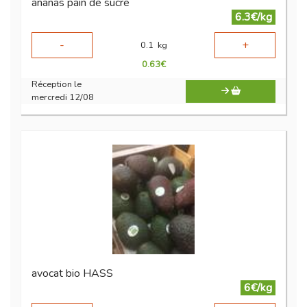
ananas pain de sucre
6.3€/kg
-
+
0.1
kg
0.63
€
Réception le
mercredi 12/08
avocat bio HASS
6€/kg