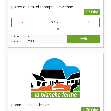
poires de brakel triomphe de vienne
2.3€/kg
-
+
0.1
kg
0.23
€
Réception le
mercredi 12/08
pommes d;aout brakel
1.76€/kg