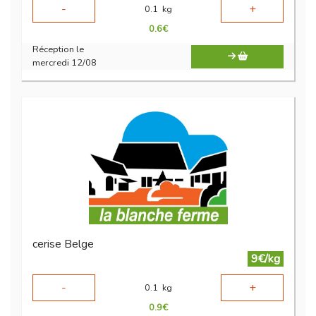
-
+
0.1
kg
0.6
€
Réception le
mercredi 12/08
cerise Belge
9€/kg
-
+
0.1
kg
0.9
€