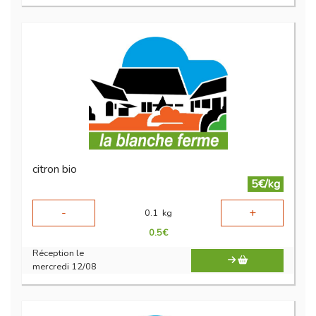
citron bio
5€/kg
-
+
0.1
kg
0.5
€
Réception le
mercredi 12/08