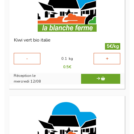
Kiwi vert bio italie
5€/kg
-
+
0.1
kg
0.5
€
Réception le
mercredi 12/08