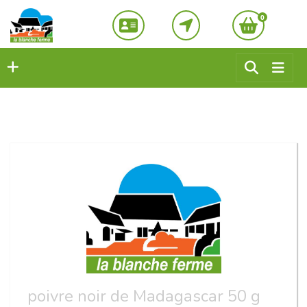
0
poivre noir de Madagascar 50 g