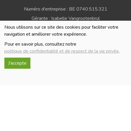
Numéro d'entreprise : BE 0740.515.321
Gérante : Isabelle Vangrootenbrul
Nous utilisons sur ce site des cookies pour faciliter votre
Politique de confidentialité et de respect de la vie
navigation et améliorer votre expérience.
privée
Pour en savoir plus, consultez notre
politique de confidentialité et de respect de la vie privée
.
J'accepte
Réalisé avec
par
MonSiteAMoi