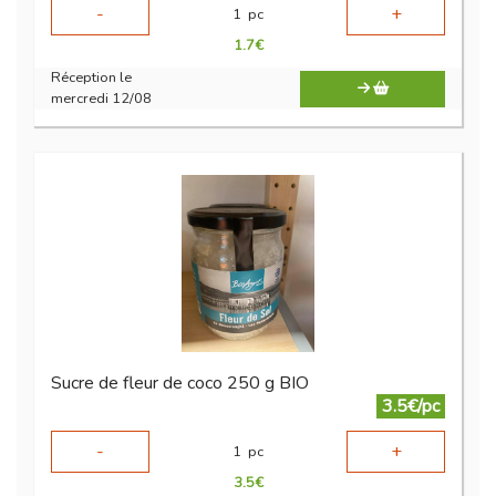
-
+
1
pc
1.7
€
Réception le
mercredi 12/08
Sucre de fleur de coco 250 g BIO
3.5€/pc
-
+
1
pc
3.5
€