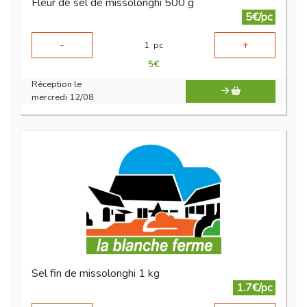
Fleur de sel de missolonghi 500 g
5€/pc
-
+
1
pc
5
€
Réception le
mercredi 12/08
Sel fin de missolonghi 1 kg
1.7€/pc