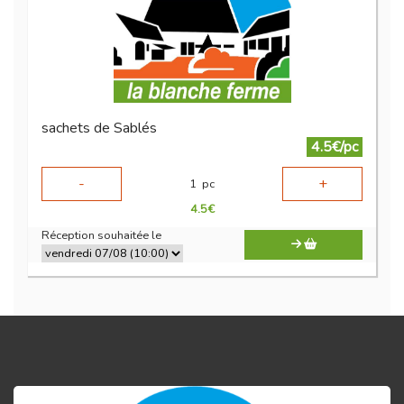
sachets de Sablés
4.5€/pc
-
+
1
pc
4.5
€
Réception souhaitée le