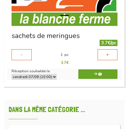
sachets de meringues
3.7€/pc
-
+
1
pc
3.7
€
Réception souhaitée le
DANS LA MÊME CATÉGORIE ...