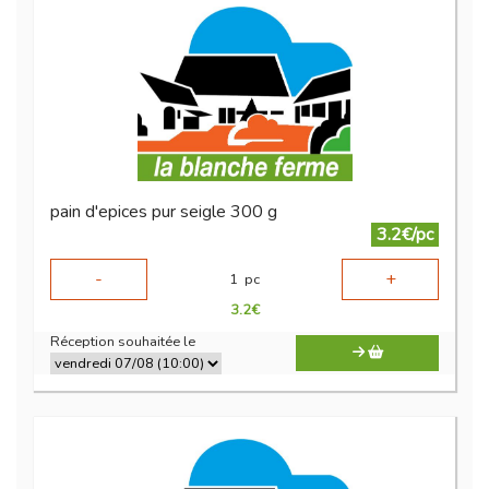
pain d'epices pur seigle 300 g
3.2€/pc
-
+
1
pc
3.2
€
Réception souhaitée le