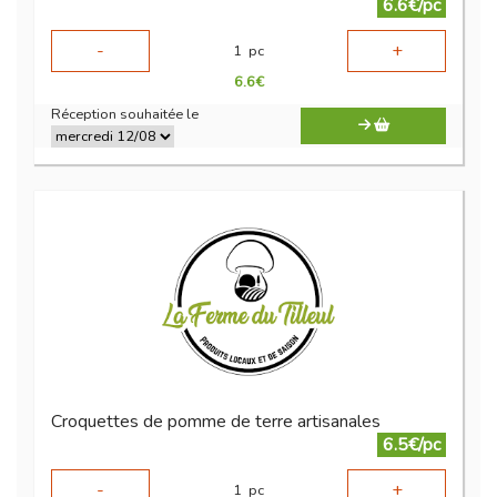
6.6€/pc
-
+
1
pc
6.6
€
Réception souhaitée le
Croquettes de pomme de terre artisanales
6.5€/pc
-
+
1
pc