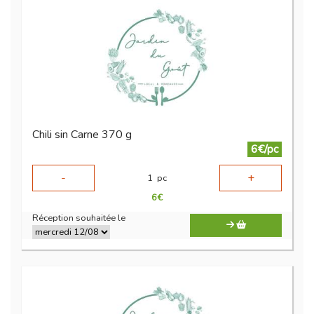
Chili sin Carne 370 g
6€/pc
-
+
1
pc
6
€
Réception souhaitée le