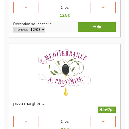
-
+
1
pc
12.5
€
Réception souhaitée le
pizza margherita
9.5€/pc
-
+
1
pc