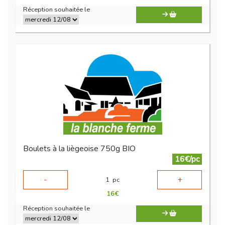
Réception souhaitée le
Boulets à la liègeoise 750g BIO
16€/pc
-
+
1
pc
16
€
Réception souhaitée le