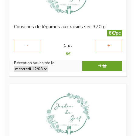
Couscous de légumes aux raisins sec 370 g
6€/pc
-
+
1
pc
6
€
Réception souhaitée le