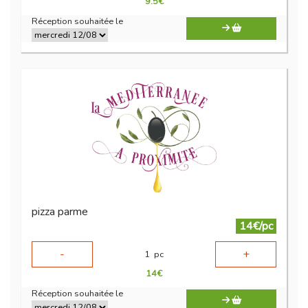
9.5
€
Réception souhaitée le
pizza parme
14€/pc
-
+
1
pc
14
€
Réception souhaitée le