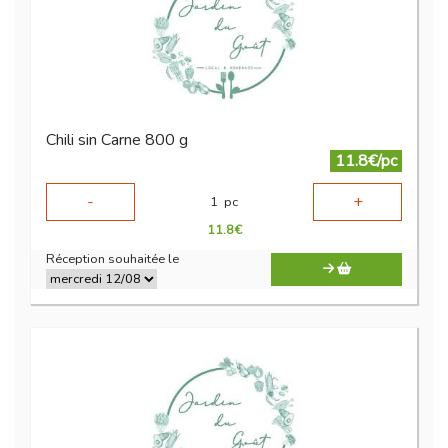
Chili sin Carne 800 g
11.8€/pc
-
+
1
pc
11.8
€
Réception souhaitée le