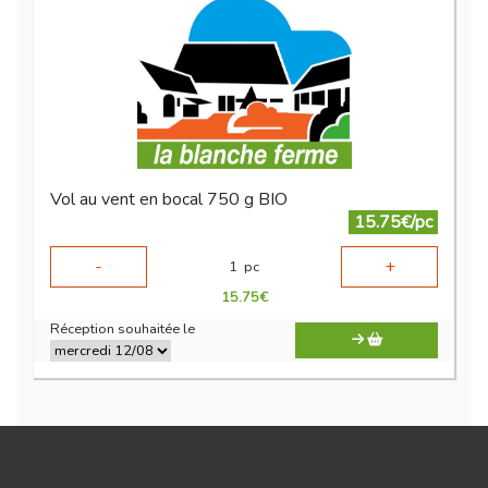
Vol au vent en bocal 750 g BIO
15.75€/pc
-
+
1
pc
15.75
€
Réception souhaitée le