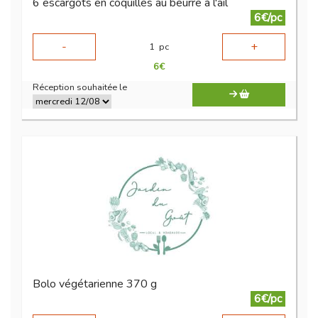
6 escargots en coquilles au beurre à l'ail
6€/pc
-
+
1
pc
6
€
Réception souhaitée le
Bolo végétarienne 370 g
6€/pc