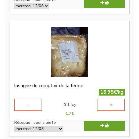
lasagne du comptoir de la ferme
16.95€/kg
-
+
0.1
kg
1.7
€
Réception souhaitée le