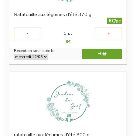
Ratatouille aux légumes d'été 370 g
6€/pc
-
+
1
pc
6
€
Réception souhaitée le
ratatouille aux légumes d'été 800 g