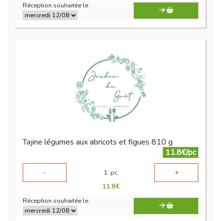
Réception souhaitée le
Tajine légumes aux abricots et figues 810 g
11.8€/pc
-
+
1
pc
11.8
€
Réception souhaitée le