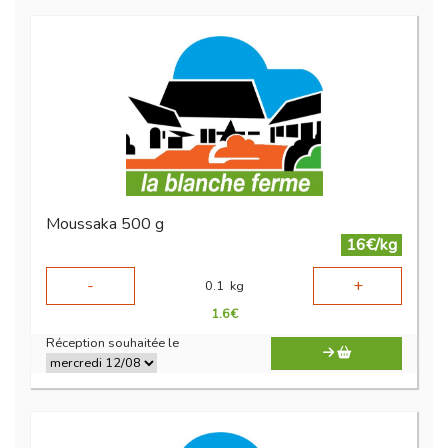
Moussaka 500 g
16€/kg
-
+
0.1
kg
1.6
€
Réception souhaitée le