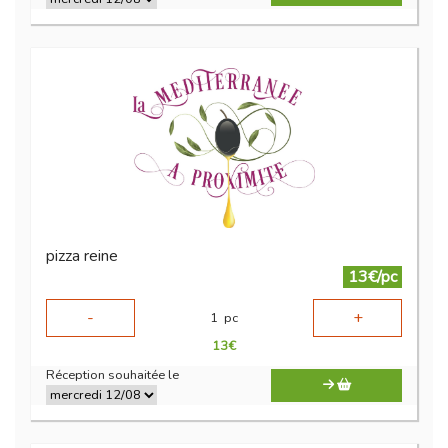
pizza reine
13€/pc
-
+
1
pc
13
€
Réception souhaitée le