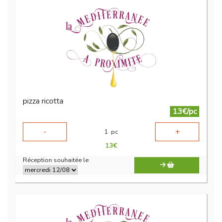
pizza ricotta
13€/pc
-
+
1
pc
13
€
Réception souhaitée le