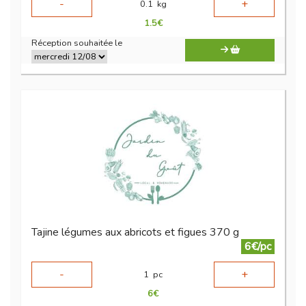
-
+
0.1
kg
1.5
€
Réception souhaitée le
Tajine légumes aux abricots et figues 370 g
6€/pc
-
+
1
pc
6
€