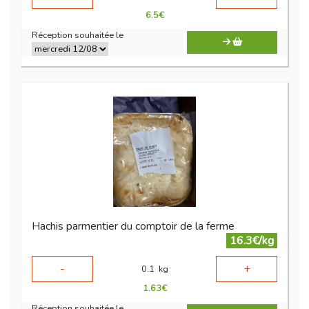
6.5
€
Réception souhaitée le
Hachis parmentier du comptoir de la ferme
16.3€/kg
-
+
0.1
kg
1.63
€
Réception souhaitée le