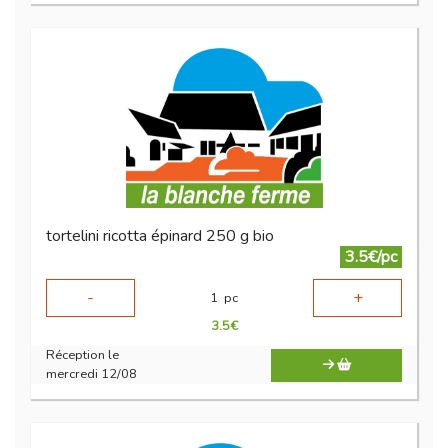
tortelini ricotta épinard 250 g bio
3.5€/pc
-
+
1
pc
3.5
€
Réception le
mercredi 12/08