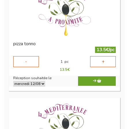
pizza tonno
13.5€/pc
-
+
1
pc
13.5
€
Réception souhaitée le