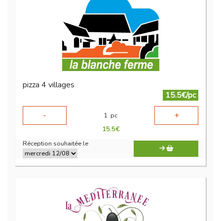
pizza 4 villages
15.5€/pc
-
+
1
pc
15.5
€
Réception souhaitée le