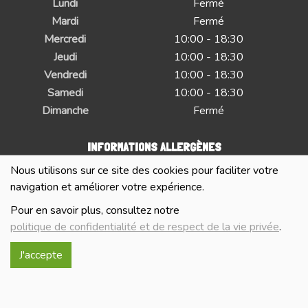
Lundi
Fermé
Mardi
Fermé
Mercredi
10:00 - 18:30
Jeudi
10:00 - 18:30
Vendredi
10:00 - 18:30
Samedi
10:00 - 18:30
Dimanche
Fermé
INFORMATIONS ALLERGÈNES
Nous utilisons sur ce site des cookies pour faciliter votre
Tous nos produits sont susceptibles de contenir des
navigation et améliorer votre expérience.
allergènes. Si vous souhaitez avoir de plus amples
Pour en savoir plus, consultez notre
informations sur ceux-ci, vous pouvez nous contacter par e-
politique de confidentialité et de respect de la vie privée
.
mail à l'adresse
info@lablancheferme.be
J'accepte
IMAGES
Les images présentées pour illuster les produits en vente