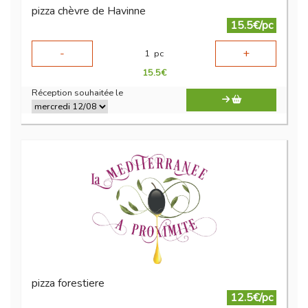
pizza chèvre de Havinne
15.5€/pc
-
+
1
pc
15.5
€
Réception souhaitée le
pizza forestiere
12.5€/pc