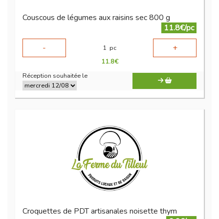
Couscous de légumes aux raisins sec 800 g
11.8€/pc
-
+
1
pc
11.8
€
Réception souhaitée le
Croquettes de PDT artisanales noisette thym