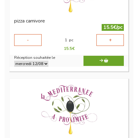
pizza carnivore
15.5€/pc
-
+
1
pc
15.5
€
Réception souhaitée le