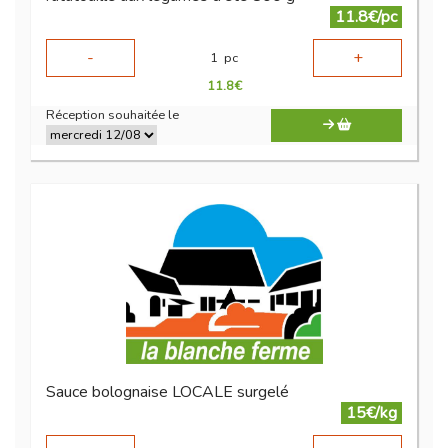
11.8€/pc
-
+
1
pc
11.8
€
Réception souhaitée le
Sauce bolognaise LOCALE surgelé
15€/kg