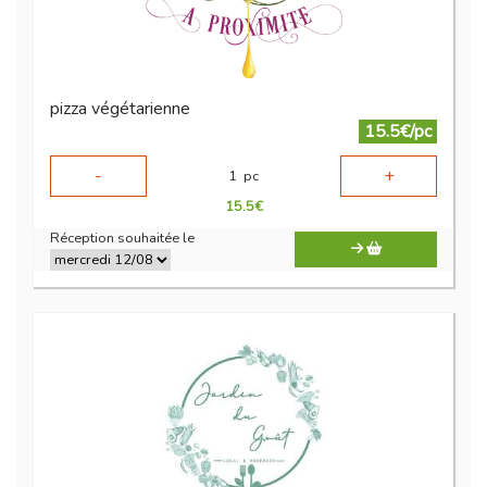
pizza végétarienne
15.5€/pc
-
+
1
pc
15.5
€
Réception souhaitée le