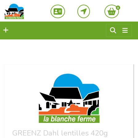
0
GREENZ Dahl lentilles 420g