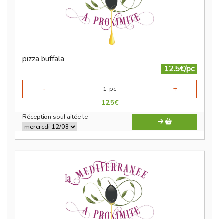
pizza buffala
12.5€/pc
-
+
1
pc
12.5
€
Réception souhaitée le