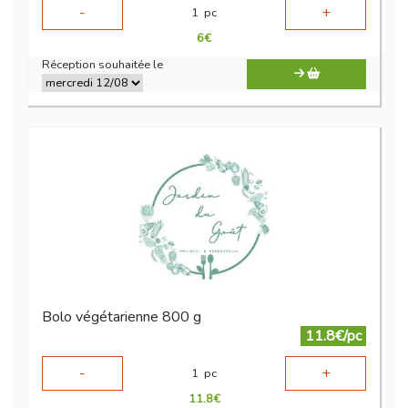
-
+
1
pc
6
€
Réception souhaitée le
Bolo végétarienne 800 g
11.8€/pc
-
+
1
pc
11.8
€