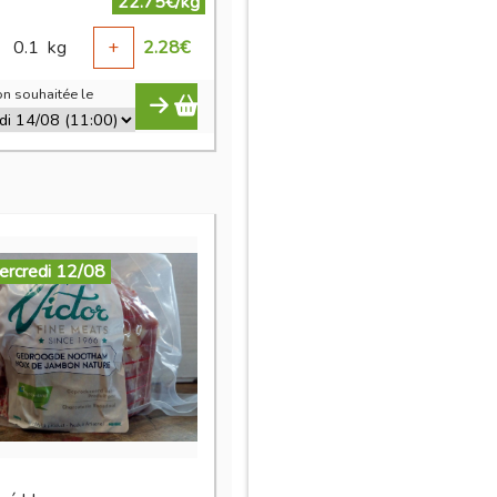
22.75€/kg
0.1
kg
+
2.28
€
n souhaitée le
ercredi 12/08