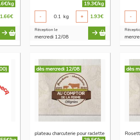
.6€/kg
19.3€/kg
1.66
€
-
0.1
kg
+
1.93
€
-
Réception le
Réceptio
mercredi 12/08
mercre
:00)
dès mercredi 12/08
dès m
plateau charcuterie pour raclette
Roset