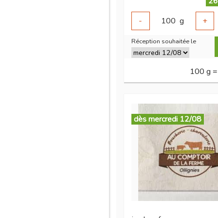
26
-
100
g
+
Réception souhaitée le
100 g =
dès mercredi 12/08