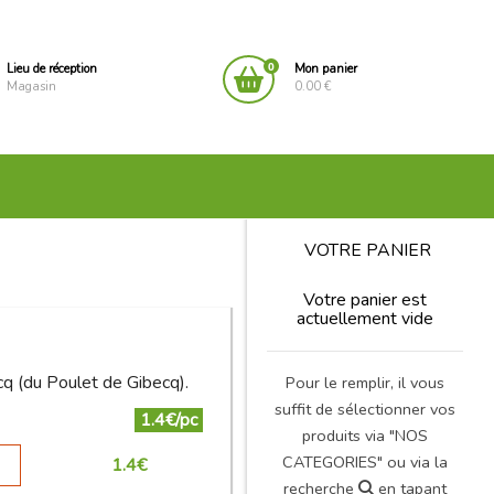
0
Lieu de réception
Mon panier
Magasin
0.00 €
VOTRE PANIER
Votre panier est
actuellement vide
cq (du Poulet de Gibecq).
Pour le remplir, il vous
suffit de sélectionner vos
1.4€/pc
produits via "NOS
CATEGORIES" ou via la
1.4
€
recherche
en tapant