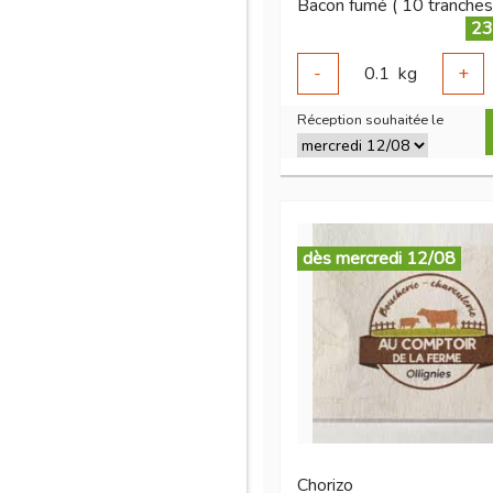
23
-
0.1
kg
+
Réception souhaitée le
dès mercredi 12/08
Chorizo