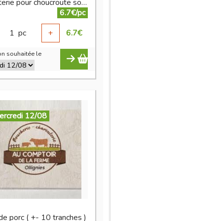
Charcuterie pour choucroute sous vide (+- 500 g)
6.7€/pc
1
pc
+
6.7
€
n souhaitée le
ercredi 12/08
de porc ( +- 10 tranches )