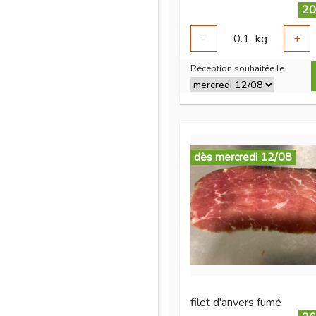
20
-
0.1
kg
+
Réception souhaitée le
dès mercredi 12/08
filet d'anvers fumé