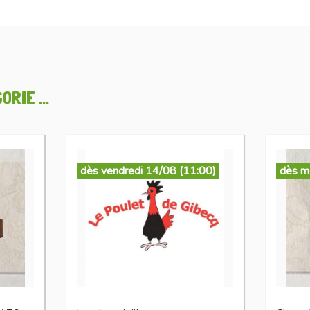
RIE ...
dès vendredi 14/08 (11:00)
dès m