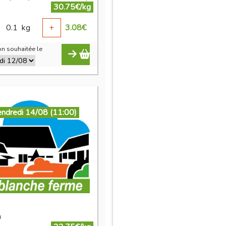
30.75€/kg
0.1
kg
+
3.08
€
n souhaitée le
endredi 14/08 (11:00)
n