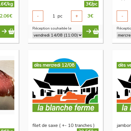
.6€/kg
3€/pc
2.06
€
-
1
pc
+
3
€
-
Réception souhaitée le
Réceptio
dès mercredi 12/08
dès v
filet de saxe ( +- 10 tranches )
jambo