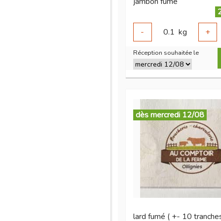
jambon fume
-
0.1
kg
+
Réception souhaitée le
dès mercredi 12/08
lard fumé ( +- 10 tranches