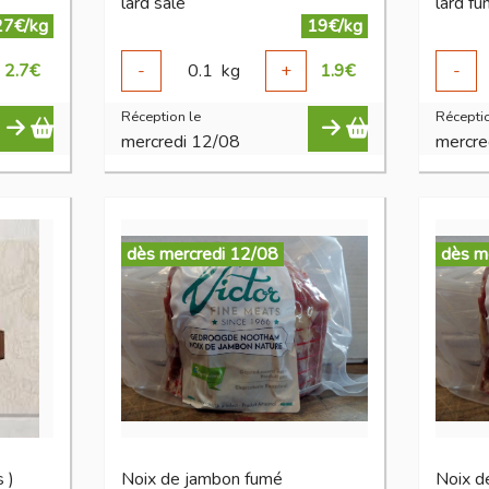
lard salé
lard f
27€/kg
19€/kg
2.7
€
-
0.1
kg
+
1.9
€
-
Réception le
Réceptio
mercredi 12/08
mercre
dès mercredi 12/08
dès m
 )
Noix de jambon fumé
Noix d