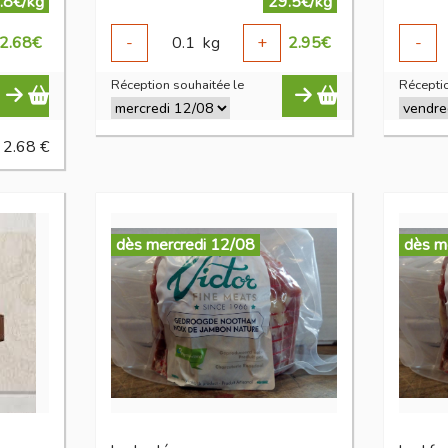
.8€/kg
29.5€/kg
2.68
€
-
0.1
kg
+
2.95
€
-
Réception souhaitée le
Réceptio
 2.68 €
dès mercredi 12/08
dès m