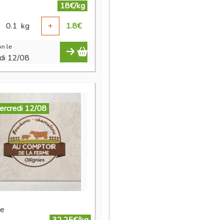
18€/kg
0.1
kg
+
1.8
€
n le
di 12/08
ercredi 12/08
te