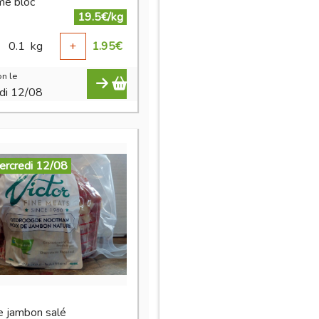
umé bloc
19.5€/kg
0.1
kg
+
1.95
€
n le
di 12/08
ercredi 12/08
e jambon salé