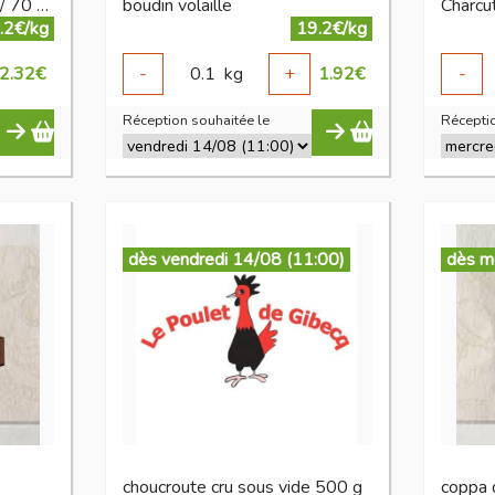
Bacon fumé ( 10 tranches/ 70 gr)
boudin volaille
.2€/kg
19.2€/kg
2.32
€
-
0.1
kg
+
1.92
€
-
Réception souhaitée le
Réceptio
dès vendredi 14/08 (11:00)
dès m
choucroute cru sous vide 500 g
coppa 