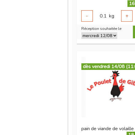
16
-
0.1
kg
+
Réception souhaitée le
dès vendredi 14/08 (11
pain de viande de volaille