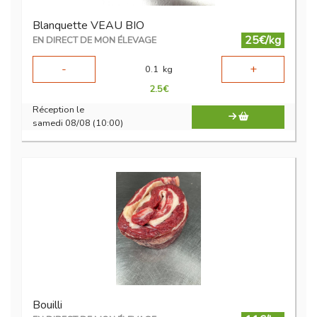
Blanquette VEAU BIO
25€/kg
EN DIRECT DE MON ÉLEVAGE
-
+
0.1
kg
2.5
€
Réception le
samedi 08/08 (10:00)
Bouilli