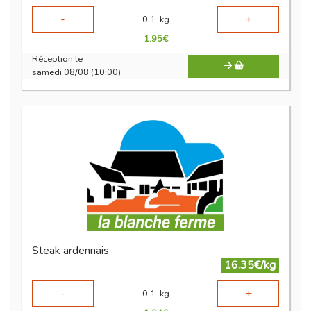
-
+
0.1
kg
1.95
€
Réception le
samedi 08/08 (10:00)
Steak ardennais
16.35€/kg
-
+
0.1
kg