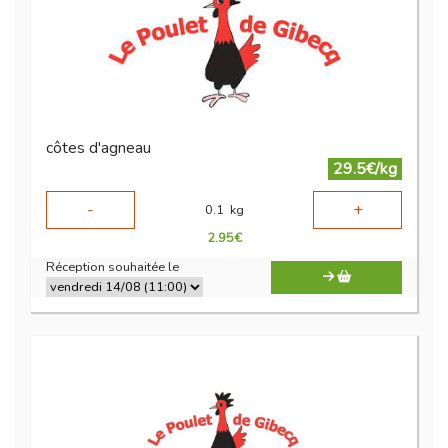
côtes d'agneau
29.5€/kg
-
+
0.1
kg
2.95
€
Réception souhaitée le