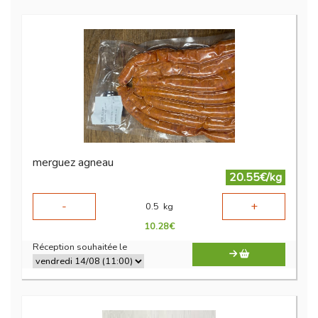
merguez agneau
20.55€/kg
-
+
0.5
kg
10.28
€
Réception souhaitée le