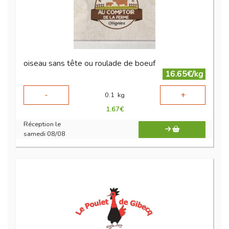
oiseau sans tête ou roulade de boeuf
16.65€/kg
-
+
0.1
kg
1.67
€
Réception le
samedi 08/08