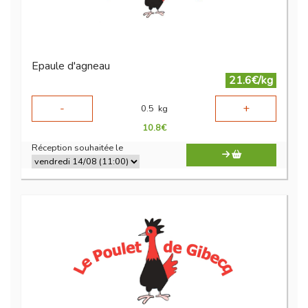
Epaule d'agneau
21.6€/kg
-
+
0.5
kg
10.8
€
Réception souhaitée le