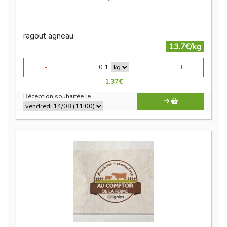
ragout agneau
13.7€/kg
-
+
0.1
1.37
€
Réception souhaitée le