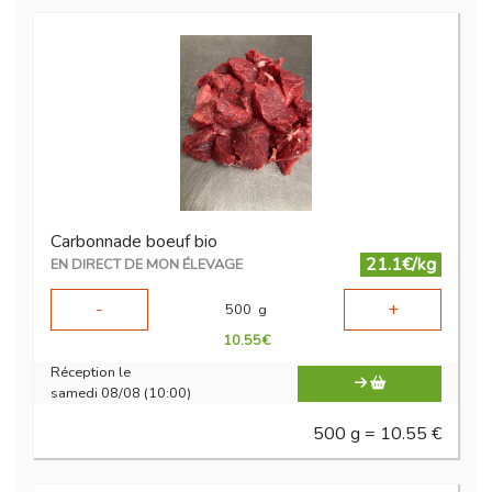
Carbonnade boeuf bio
21.1€/kg
EN DIRECT DE MON ÉLEVAGE
-
+
500
g
10.55
€
Réception le
samedi 08/08 (10:00)
500 g = 10.55 €