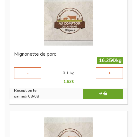
Mignonette de porc
16.25€/kg
-
+
0.1
kg
1.63
€
Réception le
samedi 08/08