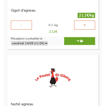
Gigot d'agneau
21.2€/kg
-
+
0.1
kg
2.12
€
Réception souhaitée le
haché agneau