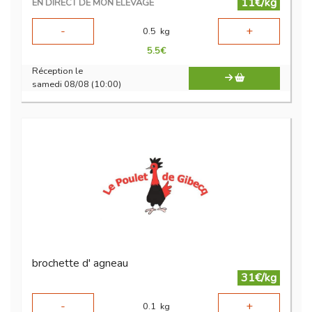
11€/kg
EN DIRECT DE MON ÉLEVAGE
-
+
0.5
kg
5.5
€
Réception le
samedi 08/08 (10:00)
brochette d' agneau
31€/kg
-
+
0.1
kg