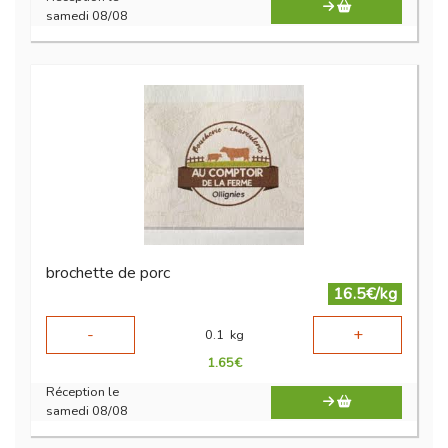
samedi 08/08
brochette de porc
16.5€/kg
-
+
0.1
kg
1.65
€
Réception le
samedi 08/08