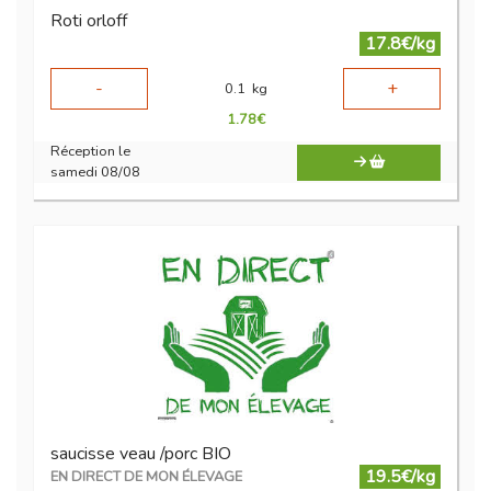
Roti orloff
17.8€/kg
-
+
0.1
kg
1.78
€
Réception le
samedi 08/08
saucisse veau /porc BIO
19.5€/kg
EN DIRECT DE MON ÉLEVAGE