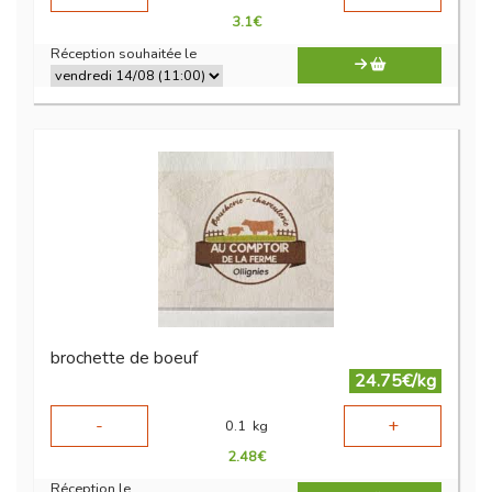
3.1
€
Réception souhaitée le
brochette de boeuf
24.75€/kg
-
+
0.1
kg
2.48
€
Réception le