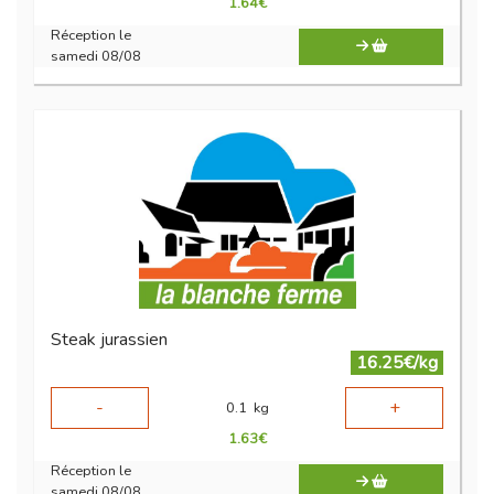
1.64
€
Réception le
samedi 08/08
Steak jurassien
16.25€/kg
-
+
0.1
kg
1.63
€
Réception le
samedi 08/08