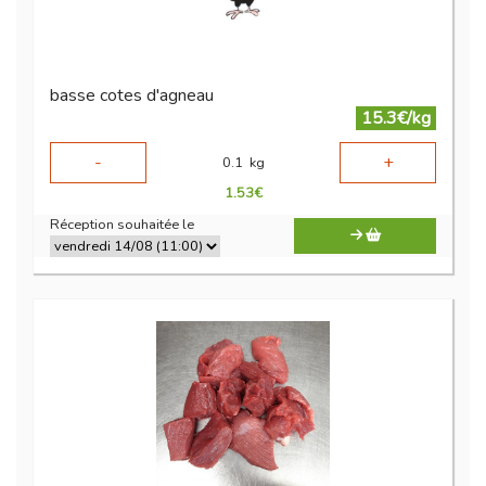
basse cotes d'agneau
15.3€/kg
-
+
0.1
kg
1.53
€
Réception souhaitée le