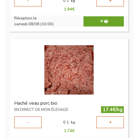
-
+
0.1
kg
1.94
€
Réception le
samedi 08/08 (10:00)
Haché veau porc bio
17.4€/kg
EN DIRECT DE MON ÉLEVAGE
-
+
0.1
kg
1.74
€