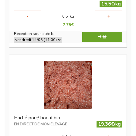
15.5€/kg
-
+
0.5
kg
7.75
€
Réception souhaitée le
Haché porc/ boeuf bio
19.36€/kg
EN DIRECT DE MON ÉLEVAGE