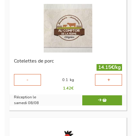
Cotelettes de porc
14.15€/kg
-
+
0.1
kg
1.42
€
Réception le
samedi 08/08