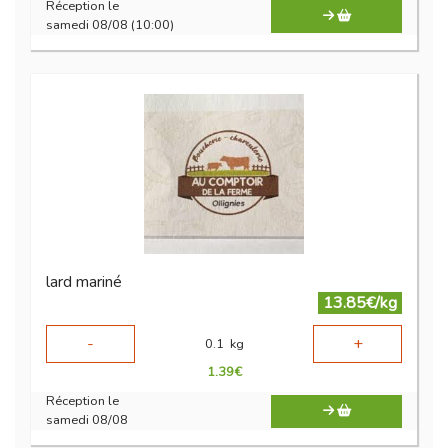
Réception le
samedi 08/08 (10:00)
lard mariné
13.85€/kg
-
+
0.1
kg
1.39
€
Réception le
samedi 08/08