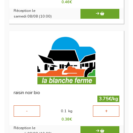
0.46
€
Réception le
samedi 08/08 (10:00)
raisin noir bio
3.75€/kg
-
+
0.1
kg
0.38
€
Réception le