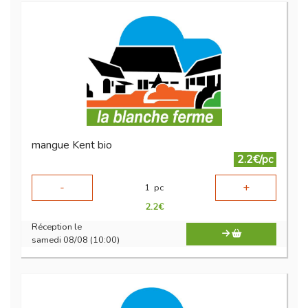
mangue Kent bio
2.2€/pc
-
+
1
pc
2.2
€
Réception le
samedi 08/08 (10:00)