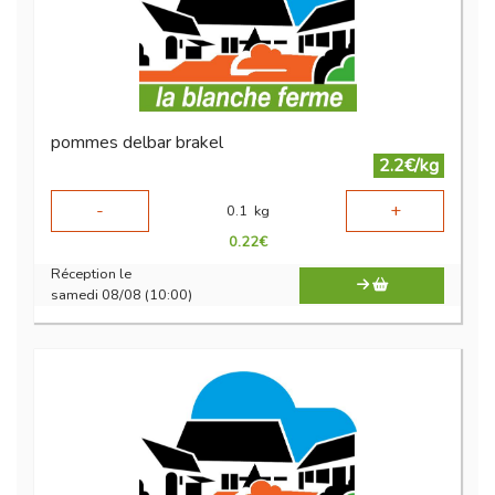
pommes delbar brakel
2.2€/kg
-
+
0.1
kg
0.22
€
Réception le
samedi 08/08 (10:00)