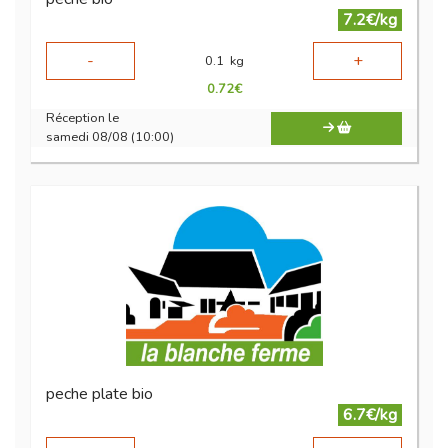
7.2€/kg
-
+
0.1
kg
0.72
€
Réception le
samedi 08/08 (10:00)
peche plate bio
6.7€/kg