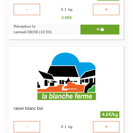
-
+
0.1
kg
0.88
€
Réception le
samedi 08/08 (10:00)
raisin blanc bio
4.6€/kg
-
+
0.1
kg