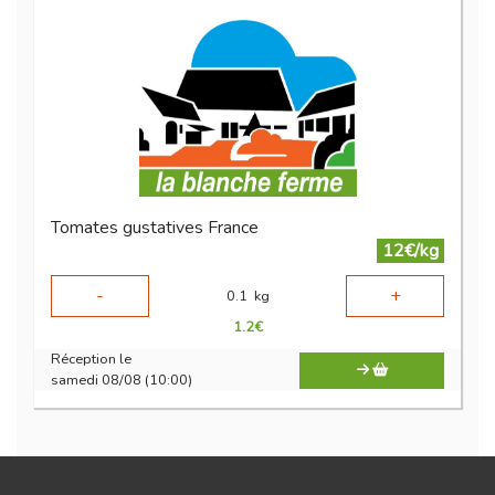
Tomates gustatives France
12€/kg
-
+
0.1
kg
1.2
€
Réception le
samedi 08/08 (10:00)