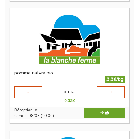
pomme natyra bio
3.3€/kg
-
+
0.1
kg
0.33
€
Réception le
samedi 08/08 (10:00)