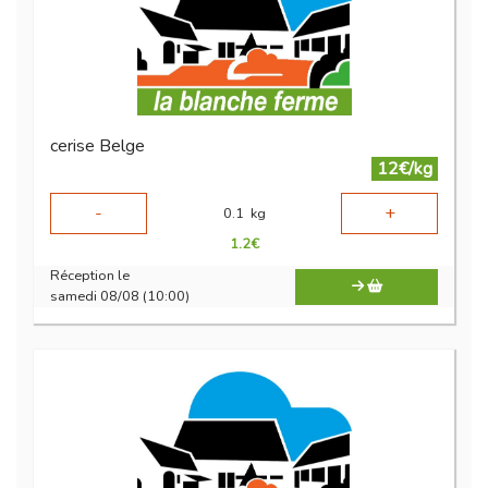
cerise Belge
12€/kg
-
+
0.1
kg
1.2
€
Réception le
samedi 08/08 (10:00)