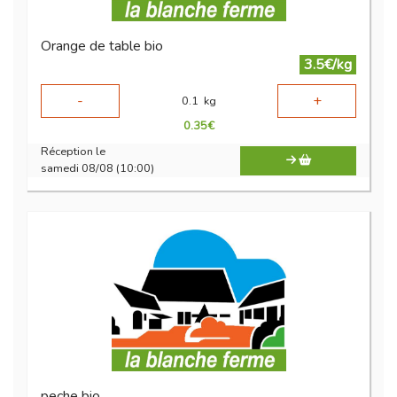
Orange de table bio
3.5€/kg
-
+
0.1
kg
0.35
€
Réception le
samedi 08/08 (10:00)
peche bio