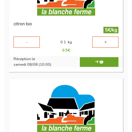
citron bio
5€/kg
-
+
0.1
kg
0.5
€
Réception le
samedi 08/08 (10:00)