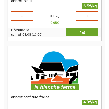
abricot bio IT
6.5€/kg
-
+
0.1
kg
0.65
€
Réception le
samedi 08/08 (10:00)
abricot confiture france
4.9€/kg