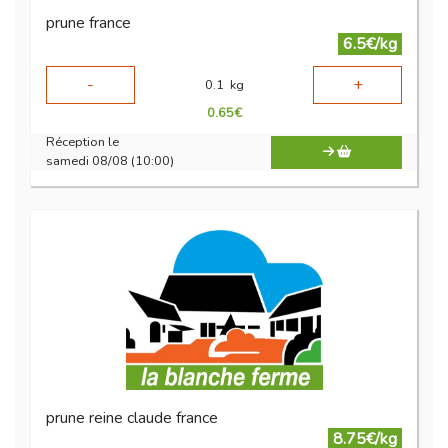
prune france
6.5€/kg
-
+
0.1
kg
0.65
€
Réception le
samedi 08/08 (10:00)
prune reine claude france
8.75€/kg