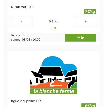
citron vert bio
7€/kg
-
+
0.1
kg
0.7
€
Réception le
samedi 08/08 (10:00)
figue dauphine FR
16€/kg