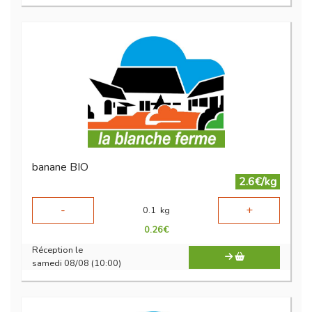
banane BIO
2.6€/kg
-
+
0.1
kg
0.26
€
Réception le
samedi 08/08 (10:00)