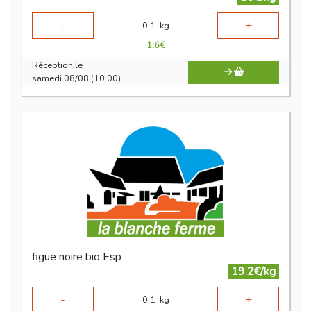
-
+
0.1
kg
1.6
€
Réception le
samedi 08/08 (10:00)
figue noire bio Esp
19.2€/kg
-
+
0.1
kg