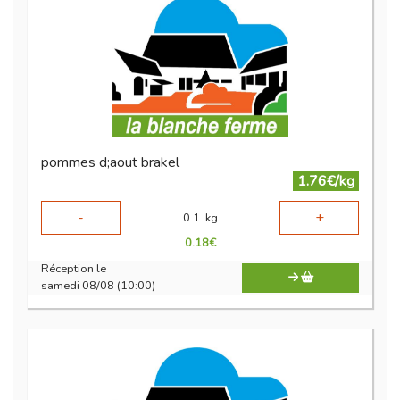
pommes d;aout brakel
1.76€/kg
-
+
0.1
kg
0.18
€
Réception le
samedi 08/08 (10:00)