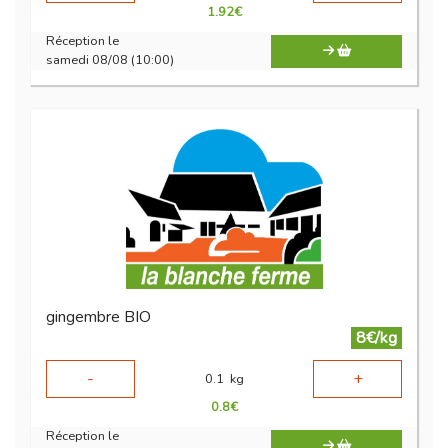
1.92
€
Réception le
samedi 08/08 (10:00)
gingembre BIO
8€/kg
-
+
0.1
kg
0.8
€
Réception le