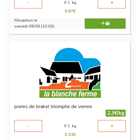
-
+
0.1
kg
0.67
€
Réception le
samedi 08/08 (10:00)
poires de brakel triomphe de vienne
2.3€/kg
-
+
0.1
kg
0.23
€