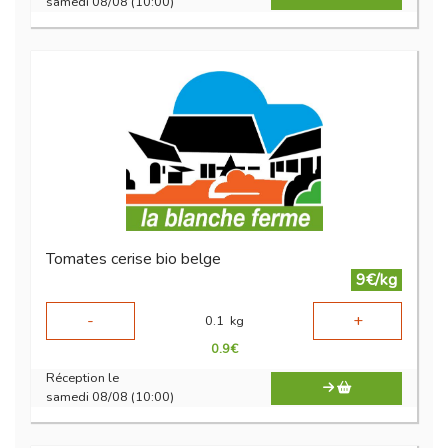
samedi 08/08 (10:00)
Tomates cerise bio belge
9€/kg
-
+
0.1
kg
0.9
€
Réception le
samedi 08/08 (10:00)