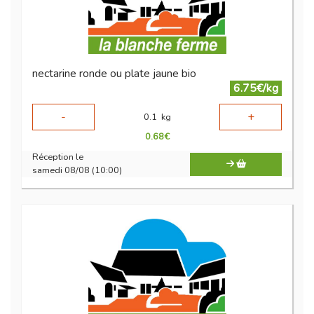
nectarine ronde ou plate jaune bio
6.75€/kg
-
+
0.1
kg
0.68
€
Réception le
samedi 08/08 (10:00)