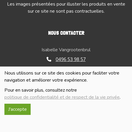
Les images présentées pour illuster les produits en vente
sur ce site ne sont pas contractuelles.
NOUS CONTACTER
Isabelle Vangrootenbrul
0496 53 98 57
info@lablancheferme.be
Nous utilisons sur ce site des cookies pour faciliter votre
navigation et améliorer votre expérience.
Rue de la Loge 26, 7866 Lessines
Pour en savoir plus, consultez notre
politique de confidentialité et de respect de la vie privée
.
Numéro d'entreprise : BE 0740.515.321
Gérante : Isabelle Vangrootenbrul
J'accepte
Politique de confidentialité et de respect de la vie