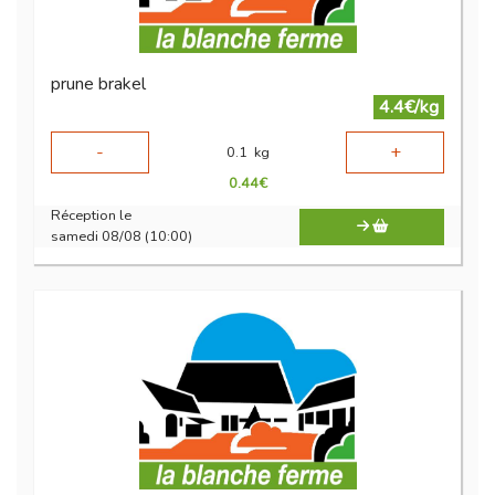
prune brakel
4.4€/kg
-
+
0.1
kg
0.44
€
Réception le
samedi 08/08 (10:00)