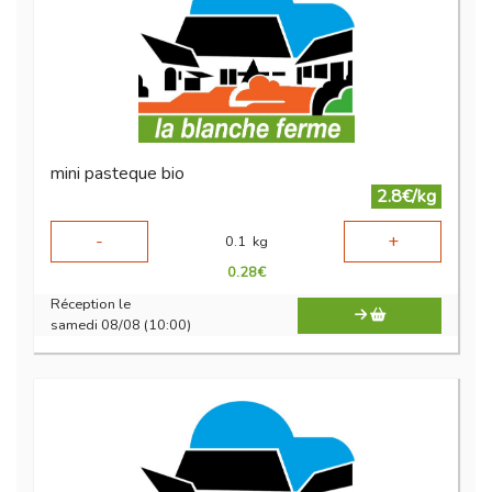
mini pasteque bio
2.8€/kg
-
+
0.1
kg
0.28
€
Réception le
samedi 08/08 (10:00)