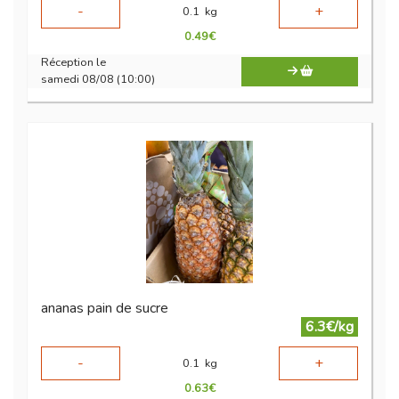
-
+
0.1
kg
0.49
€
Réception le
samedi 08/08 (10:00)
ananas pain de sucre
6.3€/kg
-
+
0.1
kg
0.63
€