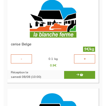
cerise Belge
9€/kg
-
+
0.1
kg
0.9
€
Réception le
samedi 08/08 (10:00)