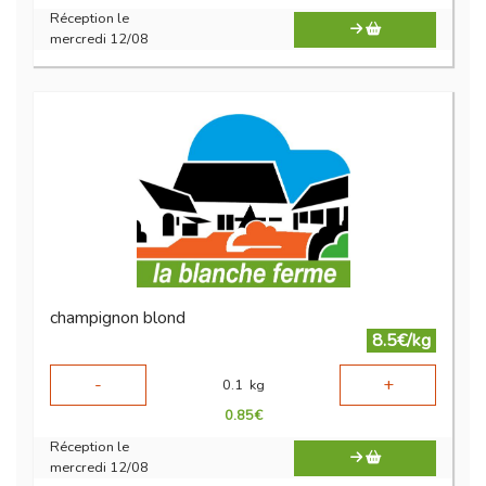
Réception le
mercredi 12/08
champignon blond
8.5€/kg
-
+
0.1
kg
0.85
€
Réception le
mercredi 12/08