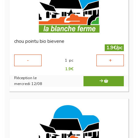
chou pointu bio bievene
1.9€/pc
-
+
1
pc
1.9
€
Réception le
mercredi 12/08