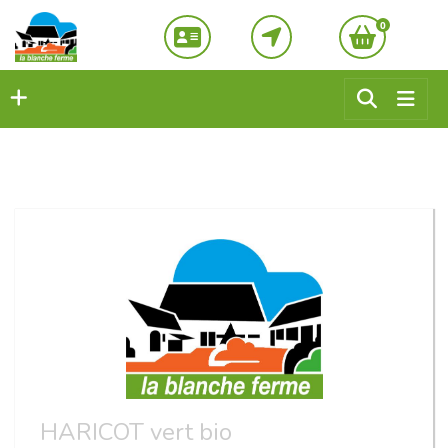
0
HARICOT vert bio