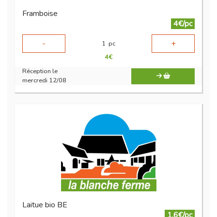
Framboise
4€/pc
-
+
1
pc
4
€
Réception le
mercredi 12/08
Laitue bio BE
1.6€/pc