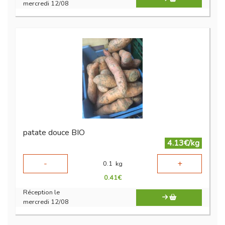
mercredi 12/08
patate douce BIO
4.13€/kg
-
+
0.1
kg
0.41
€
Réception le
mercredi 12/08