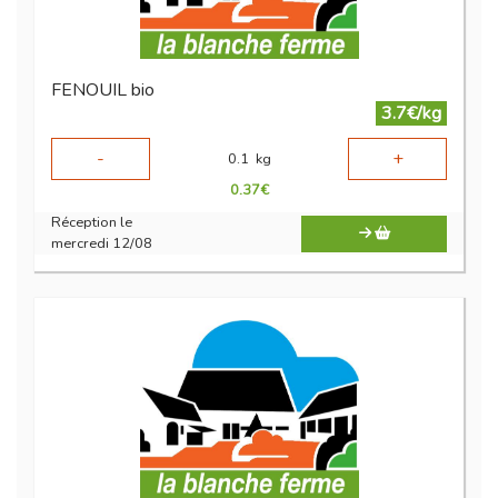
FENOUIL bio
3.7€/kg
-
+
0.1
kg
0.37
€
Réception le
mercredi 12/08