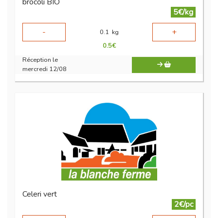
brocoli BIO
5€/kg
-
+
0.1
kg
0.5
€
Réception le
mercredi 12/08
Celeri vert
2€/pc