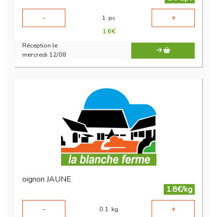
-
+
1
pc
1.6
€
Réception le
mercredi 12/08
oignon JAUNE
1.8€/kg
-
+
0.1
kg