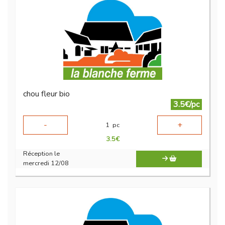
chou fleur bio
3.5€/pc
-
+
1
pc
3.5
€
Réception le
mercredi 12/08