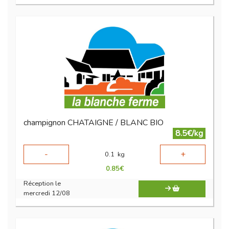
champignon CHATAIGNE / BLANC BIO
8.5€/kg
-
+
0.1
kg
0.85
€
Réception le
mercredi 12/08