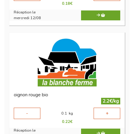
0.18
€
Réception le
mercredi 12/08
oignon rouge bio
2.2€/kg
-
+
0.1
kg
0.22
€
Réception le