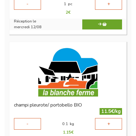
-
+
1
pc
2
€
Réception le
mercredi 12/08
champi pleurote/ portobello BIO
11.5€/kg
-
+
0.1
kg
1.15
€