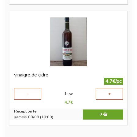
vinaigre de cidre
4.7€/pc
-
+
1
pc
4.7
€
Réception le
samedi 08/08 (10:00)