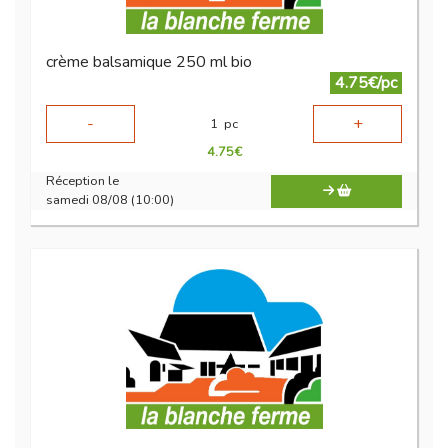
crème balsamique 250 ml bio
4.75€/pc
-
+
1
pc
4.75
€
Réception le
samedi 08/08 (10:00)