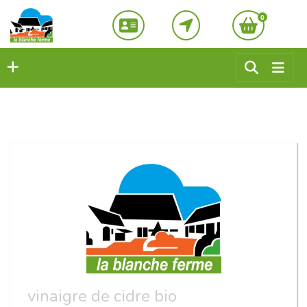
0
vinaigre de cidre bio