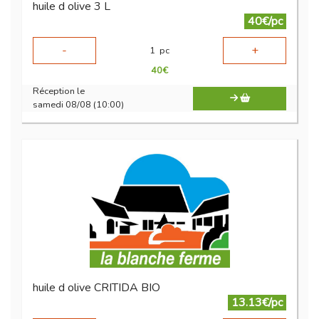
huile d olive 3 L
40€/pc
-
+
1
pc
40
€
Réception le
samedi 08/08 (10:00)
huile d olive CRITIDA BIO
13.13€/pc