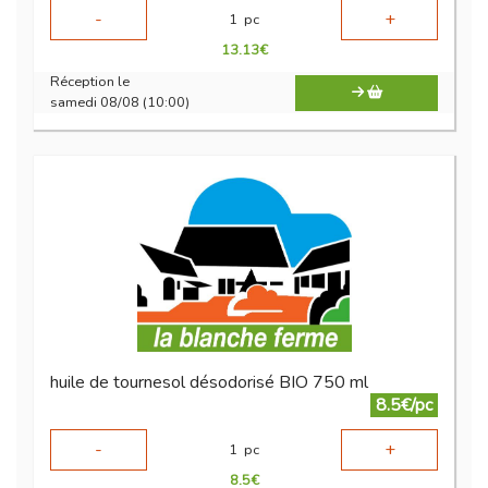
-
+
1
pc
13.13
€
Réception le
samedi 08/08 (10:00)
huile de tournesol désodorisé BIO 750 ml
8.5€/pc
-
+
1
pc
8.5
€