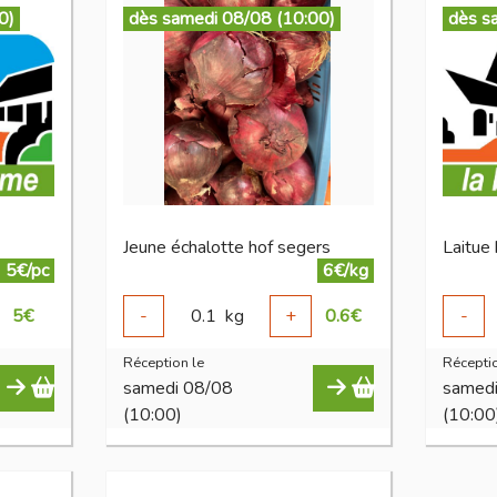
0)
dès samedi 08/08 (10:00)
dès s
Jeune échalotte hof segers
Laitue
5€/pc
6€/kg
5
€
-
0.1
kg
+
0.6
€
-
Réception le
Réceptio
samedi 08/08
samed
(10:00)
(10:00