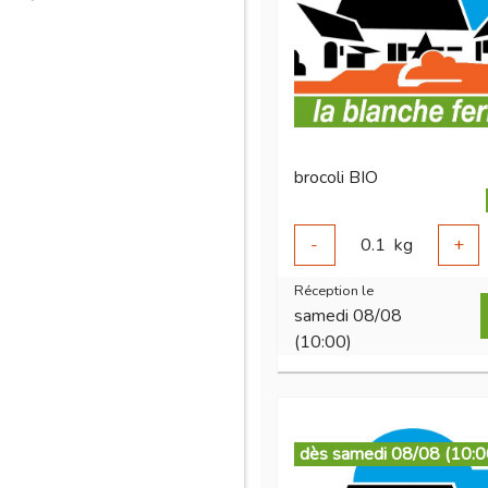
brocoli BIO
-
0.1
kg
+
Réception le
samedi 08/08
(10:00)
dès samedi 08/08 (10:0