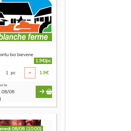
ointu bio bievene
1.9€/pc
1
pc
+
1.9
€
n le
i 08/08
)
amedi 08/08 (10:00)