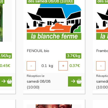
0)
dès samedi 08/08 (10:00)
dès s
FENOUIL bio
Frambo
.5€/kg
3.7€/kg
0.45
€
-
0.1
kg
+
0.37
€
-
Réception le
Réceptio
samedi 08/08
samed
(10:00)
(10:00