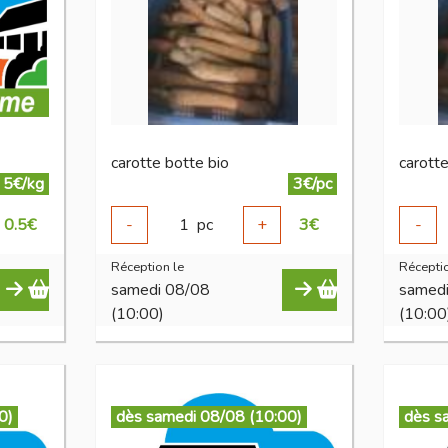
carotte botte bio
carotte
5€/kg
3€/pc
0.5
€
-
1
pc
+
3
€
-
Réception le
Réceptio
samedi 08/08
samed
(10:00)
(10:00
0)
dès samedi 08/08 (10:00)
dès s