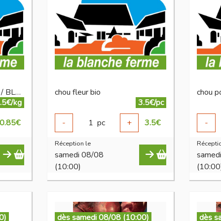
champignon CHATAIGNE / BLANC BIO
chou fleur bio
chou p
.5€/kg
3.5€/pc
0.85
€
-
1
pc
+
3.5
€
-
Réception le
Réceptio
samedi 08/08
samed
(10:00)
(10:00
0)
dès samedi 08/08 (10:00)
dès s