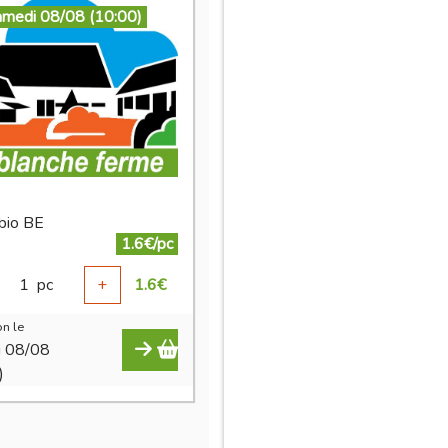
amedi 08/08 (10:00)
 bio BE
1.6€/pc
1
pc
+
1.6
€
n le
i 08/08
)