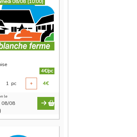
amedi 08/08 (10:00)
ise
4€/pc
1
pc
+
4
€
n le
i 08/08
)