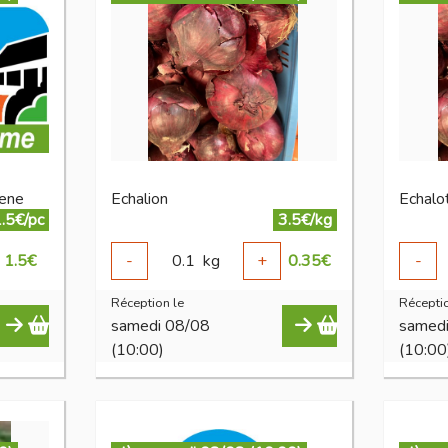
vene
Echalion
Echal
.5€/pc
3.5€/kg
1.5
€
-
0.1
kg
+
0.35
€
-
Réception le
Réceptio
samedi 08/08
samed
(10:00)
(10:00