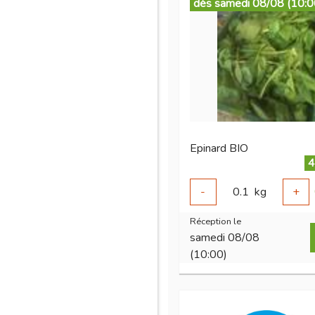
dès samedi 08/08 (10:0
Epinard BIO
4
-
0.1
kg
+
Réception le
samedi 08/08
(10:00)