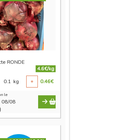
otte RONDE
4.6€/kg
0.1
kg
+
0.46
€
n le
i 08/08
)