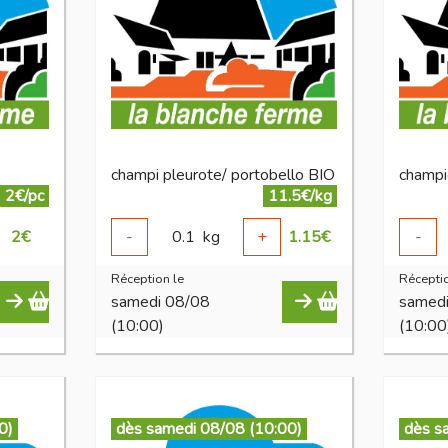
champi pleurote/ portobello BIO
champi
2€/pc
11.5€/kg
2
€
-
0.1
kg
+
1.15
€
-
Réception le
Réceptio
samedi 08/08
samed
(10:00)
(10:00
0)
dès samedi 08/08 (10:00)
dès s