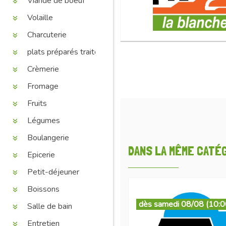
Viande de boeuf
Volaille
Charcuterie
plats préparés traiteur
Crèmerie
Fromage
Fruits
Légumes
Boulangerie
DANS LA MÊME CATÉGO
Epicerie
Petit-déjeuner
Boissons
dès samedi 08/08 (10:0
Salle de bain
Entretien