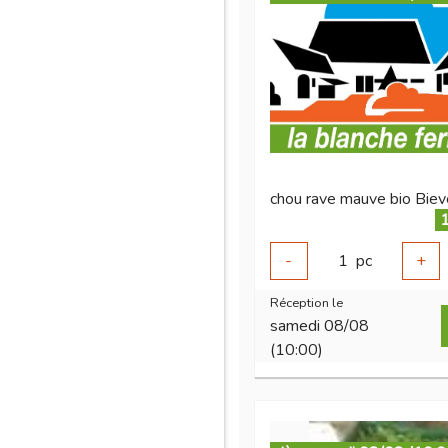
chou rave mauve bio Bie
1
-
1
pc
+
Réception le
samedi 08/08
(10:00)