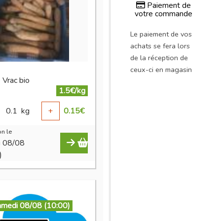
Paiement de
votre commande
Le paiement de vos
achats se fera lors
de la réception de
ceux-ci en magasin
 Vrac bio
1.5€/kg
0.1
kg
+
0.15
€
n le
i 08/08
)
amedi 08/08 (10:00)