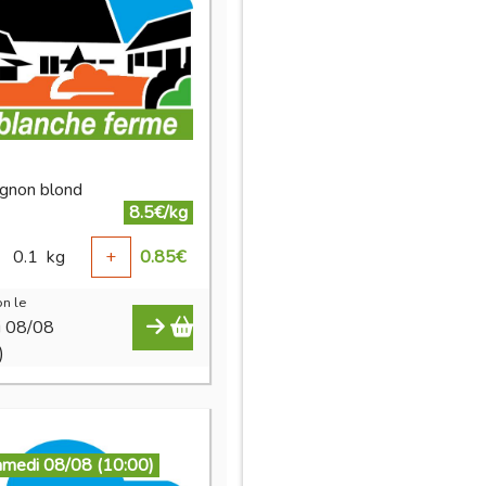
gnon blond
8.5€/kg
0.1
kg
+
0.85
€
n le
i 08/08
)
amedi 08/08 (10:00)