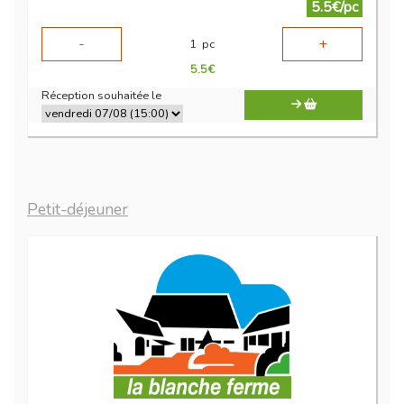
5.5€/pc
-
+
1
pc
5.5
€
Réception souhaitée le
Petit-déjeuner