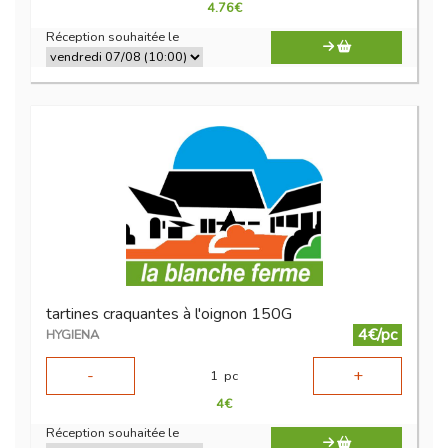
4.76
€
Réception souhaitée le
tartines craquantes à l'oignon 150G
4€/pc
HYGIENA
-
+
1
pc
4
€
Réception souhaitée le