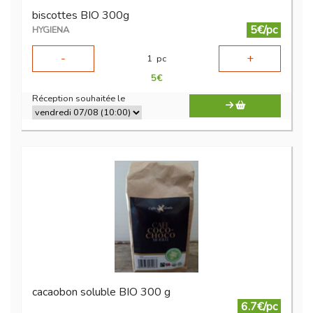
biscottes BIO 300g
5€/pc
HYGIENA
-
+
1
pc
5
€
Réception souhaitée le
cacaobon soluble BIO 300 g
6.7€/pc