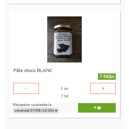
Pâte choco BLANC
7.5€/pc
-
+
1
pc
7.5
€
Réception souhaitée le