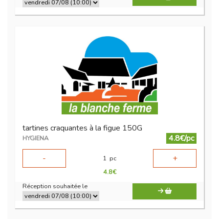
tartines craquantes à la figue 150G
4.8€/pc
HYGIENA
-
+
1
pc
4.8
€
Réception souhaitée le