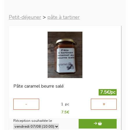
Petit-déjeuner
>
pâte à tartiner
Pâte caramel beurre salé
7.5€/pc
-
+
1
pc
7.5
€
Réception souhaitée le