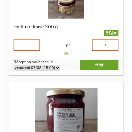
confiture fraise 300 g
5€/pc
-
+
1
pc
5
€
Réception souhaitée le