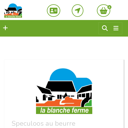
0
Speculoos au beurre