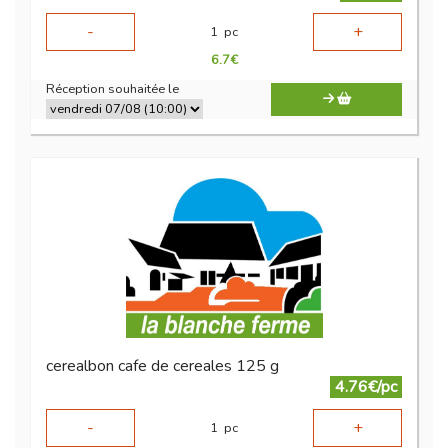
-
+
1
pc
6.7
€
Réception souhaitée le
cerealbon cafe de cereales 125 g
4.76€/pc
-
+
1
pc