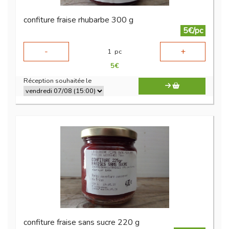
confiture fraise rhubarbe 300 g
5€/pc
-
+
1
pc
5
€
Réception souhaitée le
confiture fraise sans sucre 220 g