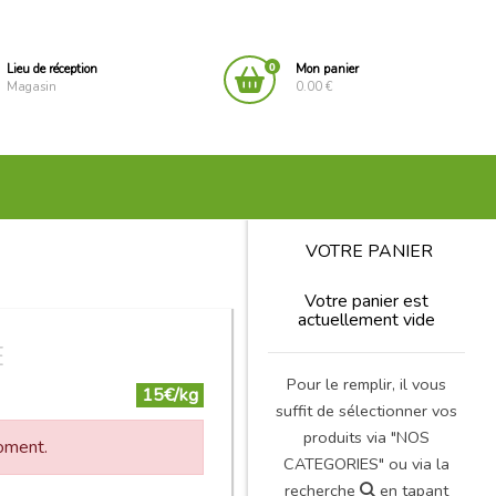
0
Lieu de réception
Mon panier
Magasin
0.00 €
VOTRE PANIER
Votre panier est
actuellement vide
E
Pour le remplir, il vous
15€/kg
suffit de sélectionner vos
produits via "NOS
moment.
CATEGORIES" ou via la
recherche
en tapant