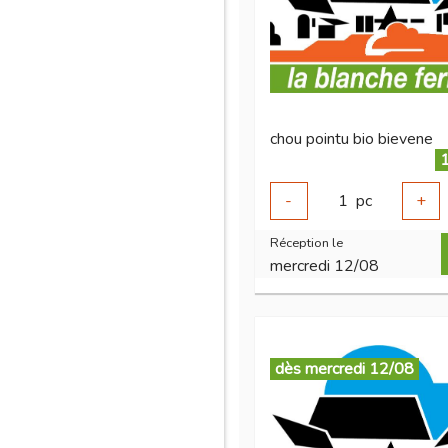
chou pointu bio bievene
1
-
1
pc
+
Réception le
mercredi 12/08
dès mercredi 12/08