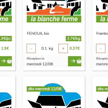
FENOUIL bio
Frambo
.9€/pc
3.7€/kg
1.9
€
-
0.1
kg
+
0.37
€
-
Réception le
Réceptio
mercredi 12/08
mercre
dès mercredi 12/08
dès m