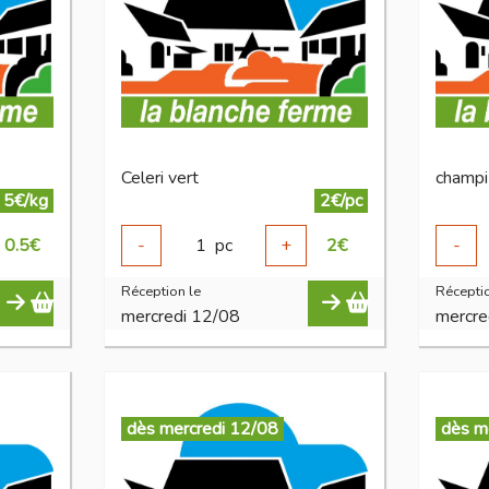
Celeri vert
champi
5€/kg
2€/pc
0.5
€
-
1
pc
+
2
€
-
Réception le
Réceptio
mercredi 12/08
mercre
dès mercredi 12/08
dès m