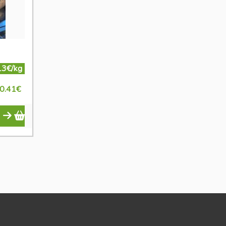
13€/kg
0.41
€