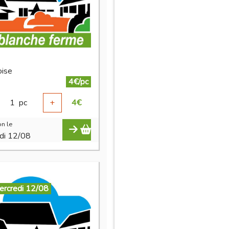
ise
4€/pc
1
pc
+
4
€
n le
di 12/08
ercredi 12/08