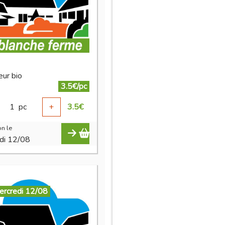
eur bio
3.5€/pc
1
pc
+
3.5
€
n le
di 12/08
ercredi 12/08