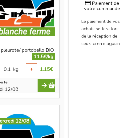
Paiement de
votre commande
Le paiement de vos
achats se fera lors
de la réception de
ceux-ci en magasin
 pleurote/ portobello BIO
11.5€/kg
0.1
kg
+
1.15
€
n le
di 12/08
ercredi 12/08