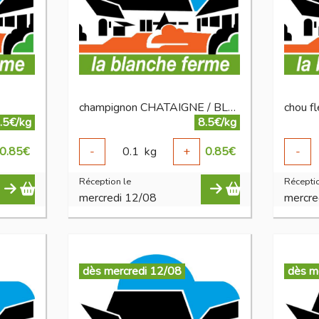
champignon CHATAIGNE / BLANC BIO
chou fl
.5€/kg
8.5€/kg
0.85
€
-
0.1
kg
+
0.85
€
-
Réception le
Réceptio
mercredi 12/08
mercre
dès mercredi 12/08
dès m