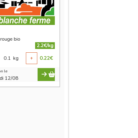
 rouge bio
2.2€/kg
0.1
kg
+
0.22
€
n le
di 12/08