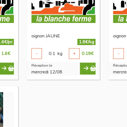
oignon JAUNE
oignon
.6€/pc
1.8€/kg
1.6
€
-
0.1
kg
+
0.18
€
-
Réception le
Réceptio
mercredi 12/08
mercre