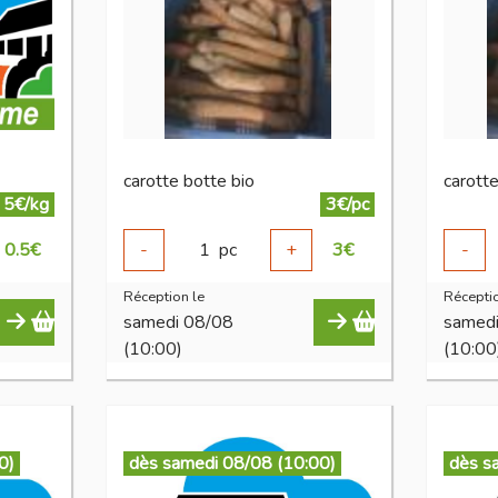
carotte botte bio
carotte
5€/kg
3€/pc
0.5
€
-
1
pc
+
3
€
-
Réception le
Réceptio
samedi 08/08
samed
(10:00)
(10:00
0)
dès samedi 08/08 (10:00)
dès s