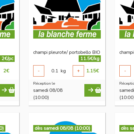
champi pleurote/ portobello BIO
champi
2€/pc
11.5€/kg
2
€
-
0.1
kg
+
1.15
€
-
Réception le
Réceptio
samedi 08/08
samed
(10:00)
(10:00
0)
dès samedi 08/08 (10:00)
dès s