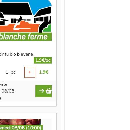
ointu bio bievene
1.9€/pc
1
pc
+
1.9
€
n le
i 08/08
)
amedi 08/08 (10:00)