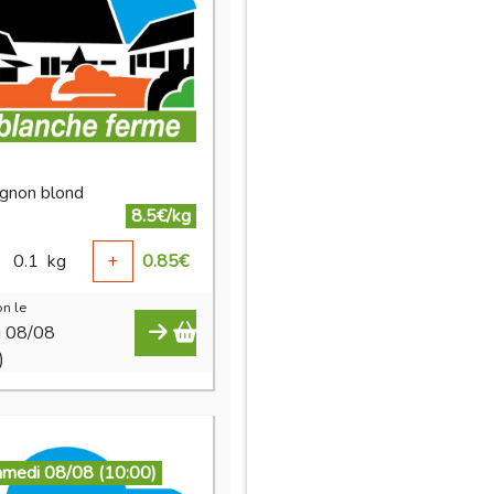
gnon blond
8.5€/kg
0.1
kg
+
0.85
€
n le
i 08/08
)
amedi 08/08 (10:00)