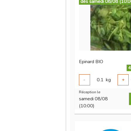
dès samedi 08/08 (10:0
Epinard BIO
4
-
0.1
kg
+
Réception le
samedi 08/08
(10:00)