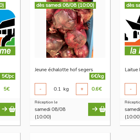
0)
dès samedi 08/08 (10:00)
dès s
Jeune échalotte hof segers
Laitue
5€/pc
6€/kg
5
€
-
0.1
kg
+
0.6
€
-
Réception le
Réceptio
samedi 08/08
samed
(10:00)
(10:00