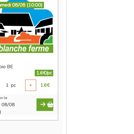
amedi 08/08 (10:00)
 bio BE
1.6€/pc
1
pc
+
1.6
€
n le
i 08/08
)