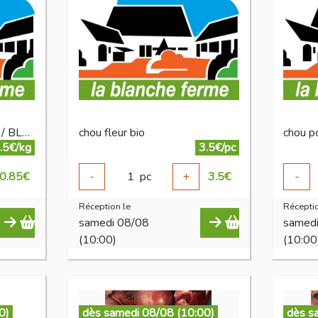
champignon CHATAIGNE / BLANC BIO
chou fleur bio
chou p
.5€/kg
3.5€/pc
0.85
€
-
1
pc
+
3.5
€
-
Réception le
Réceptio
samedi 08/08
samed
(10:00)
(10:00
0)
dès samedi 08/08 (10:00)
dès s