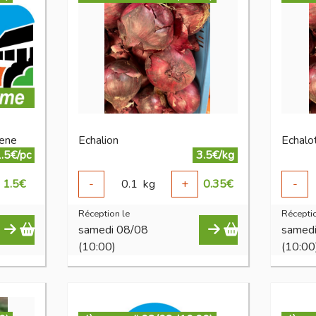
vene
Echalion
Echal
.5€/pc
3.5€/kg
1.5
€
-
0.1
kg
+
0.35
€
-
Réception le
Réceptio
samedi 08/08
samed
(10:00)
(10:00