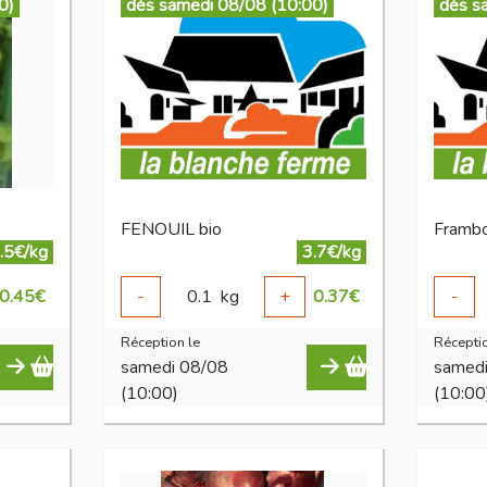
0)
dès samedi 08/08 (10:00)
dès s
FENOUIL bio
Frambo
.5€/kg
3.7€/kg
0.45
€
-
0.1
kg
+
0.37
€
-
Réception le
Réceptio
samedi 08/08
samed
(10:00)
(10:00