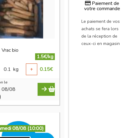
Paiement de
votre commande
Le paiement de vos
achats se fera lors
de la réception de
ceux-ci en magasin
 Vrac bio
1.5€/kg
0.1
kg
+
0.15
€
n le
i 08/08
)
amedi 08/08 (10:00)