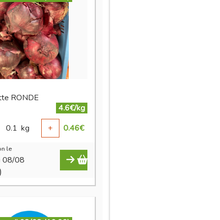
otte RONDE
4.6€/kg
0.1
kg
+
0.46
€
n le
i 08/08
)