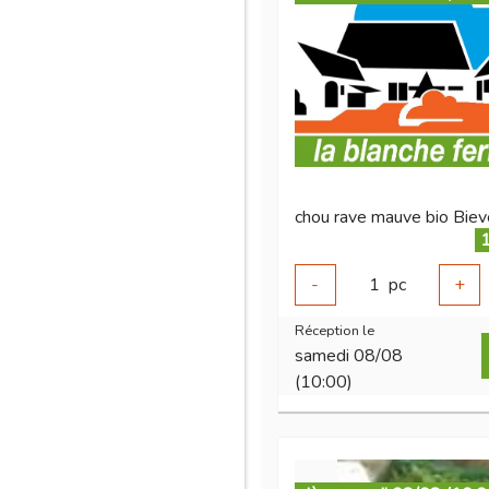
chou rave mauve bio Bie
1
-
1
pc
+
Réception le
samedi 08/08
(10:00)