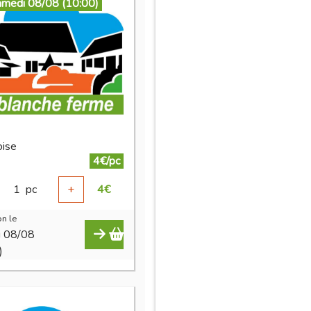
amedi 08/08 (10:00)
ise
4€/pc
1
pc
+
4
€
n le
i 08/08
)