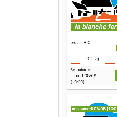
brocoli BIO
-
0.1
kg
+
Réception le
samedi 08/08
(10:00)
dès samedi 08/08 (10:0