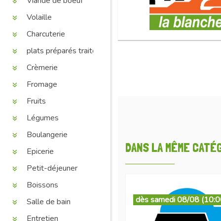
Viande de boeuf
Volaille
Charcuterie
plats préparés traiteur
Crèmerie
Fromage
Fruits
Légumes
Boulangerie
DANS LA MÊME CATÉGO
Epicerie
Petit-déjeuner
Boissons
dès samedi 08/08 (10:0
Salle de bain
Entretien