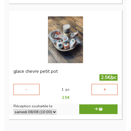
glace chevre petit pot
2.5€/pc
-
+
1
pc
2.5
€
Réception souhaitée le