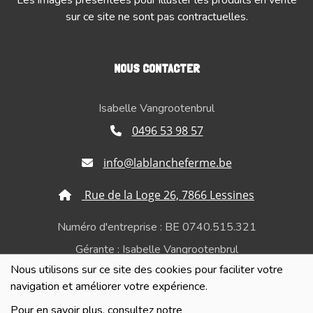
sur ce site ne sont pas contractuelles.
NOUS CONTACTER
Isabelle Vangrootenbrul
0496 53 98 57
info@lablancheferme.be
Rue de la Loge 26, 7866 Lessines
Numéro d'entreprise : BE 0740.515.321
Gérante : Isabelle Vangrootenbrul
Nous utilisons sur ce site des cookies pour faciliter votre
Politique de confidentialité et de respect de la vie
navigation et améliorer votre expérience.
privée
Pour en savoir plus, consultez notre