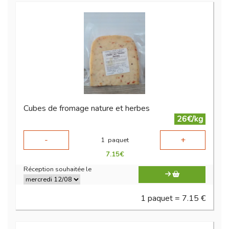
Cubes de fromage nature et herbes
26€/kg
-
+
1
paquet
7.15
€
Réception souhaitée le
1 paquet = 7.15 €