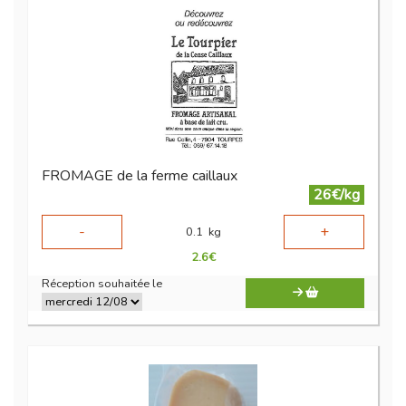
FROMAGE de la ferme caillaux
26€/kg
-
+
0.1
kg
2.6
€
Réception souhaitée le