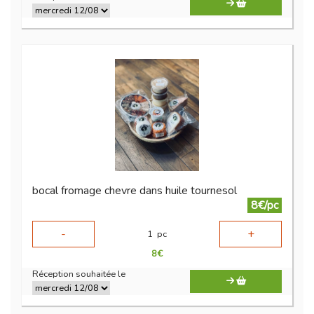
bocal fromage chevre dans huile tournesol
8€/pc
-
+
1
pc
8
€
Réception souhaitée le