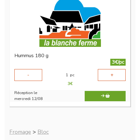
Hummus 180 g
3€/pc
-
+
1
pc
3
€
Réception le
mercredi 12/08
Fromage
>
Bloc