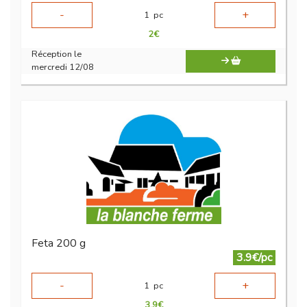
-
+
1
pc
2
€
Réception le
mercredi 12/08
Feta 200 g
3.9€/pc
-
+
1
pc
3.9
€