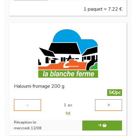
1 paquet = 7.22 €
Haloumi fromage 200 g
5€/pc
-
+
1
pc
5
€
Réception le
mercredi 12/08