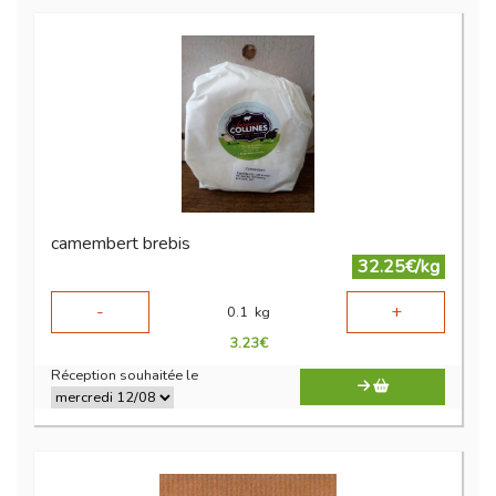
camembert brebis
32.25€/kg
-
+
0.1
kg
3.23
€
Réception souhaitée le