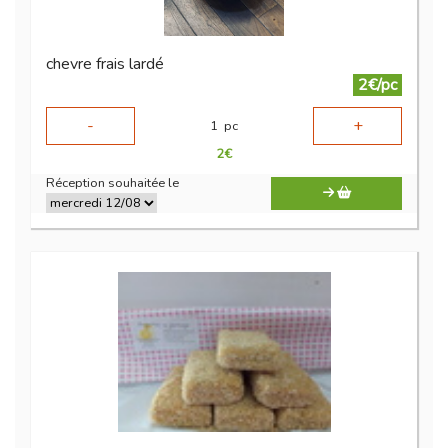
chevre frais lardé
2€/pc
-
+
1
pc
2
€
Réception souhaitée le