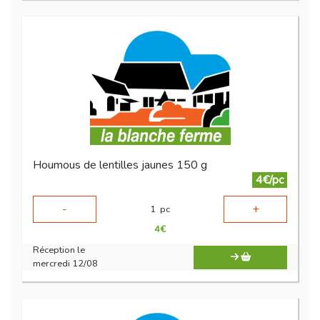
Houmous de lentilles jaunes 150 g
4€/pc
-
+
1
pc
4
€
Réception le
mercredi 12/08