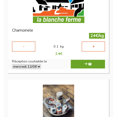
Chamoinele
24€/kg
-
+
0.1
kg
2.4
€
Réception souhaitée le