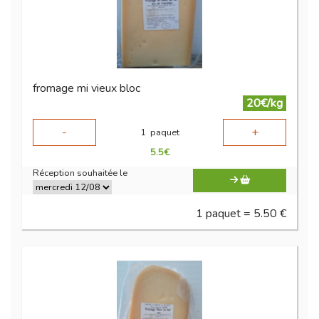
fromage mi vieux bloc
20€/kg
-
+
1
paquet
5.5
€
Réception souhaitée le
1 paquet = 5.50 €