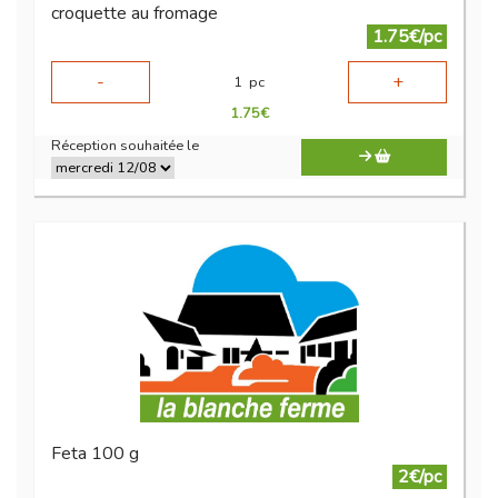
croquette au fromage
1.75€/pc
-
+
1
pc
1.75
€
Réception souhaitée le
Feta 100 g
2€/pc