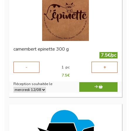
camembert epinette 300 g
7.5€/pc
-
+
1
pc
7.5
€
Réception souhaitée le