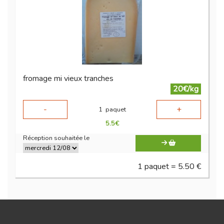
fromage mi vieux tranches
20€/kg
-
+
1
paquet
5.5
€
Réception souhaitée le
1 paquet = 5.50 €