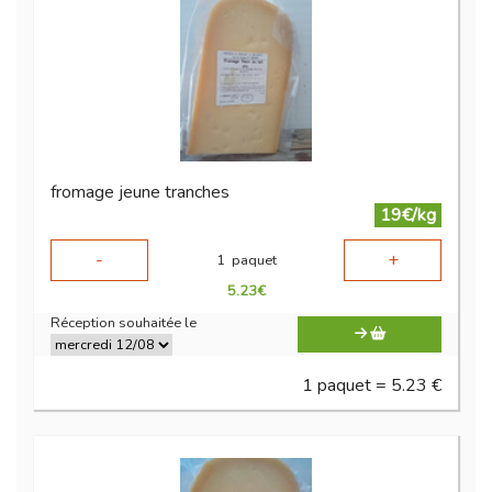
fromage jeune tranches
19€/kg
-
+
1
paquet
5.23
€
Réception souhaitée le
1 paquet = 5.23 €