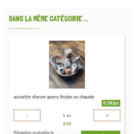
DANS LA MÊME CATÉGORIE ...
assiette chevre apero froide ou chaude
6.5€/pc
-
+
1
pc
6.5
€
Réception souhaitée le