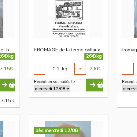
Cubes de fromage nature et herbes
FROMAGE de la ferme caillaux
fromag
26€/kg
26€/kg
7.15
€
-
0.1
kg
+
2.6
€
-
Réception souhaitée le
Réceptio
 7.15 €
dès mercredi 12/08