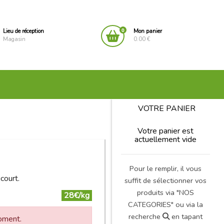
0
Lieu de réception
Mon panier
Magasin
0.00 €
VOTRE PANIER
Votre panier est
actuellement vide
Pour le remplir, il vous
icourt.
suffit de sélectionner vos
produits via "NOS
28€/kg
CATEGORIES" ou via la
recherche
en tapant
moment.