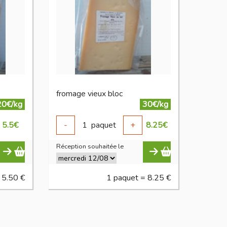
fromage vieux bloc
20€/kg
30€/kg
5.5
€
-
1
paquet
+
8.25
€
Réception souhaitée le
 5.50 €
1 paquet = 8.25 €