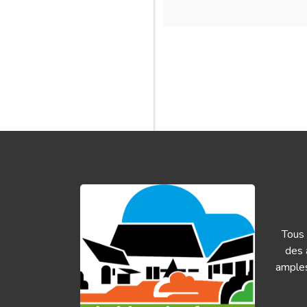
Tous 
des 
amples