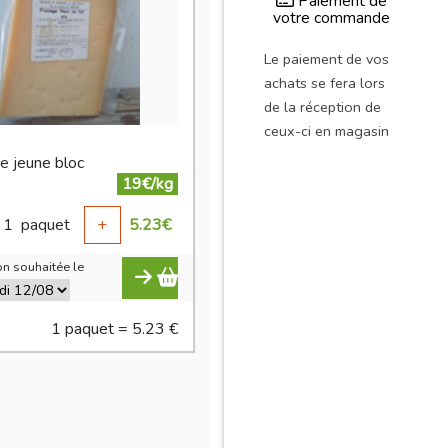
Paiement de
votre commande
Le paiement de vos
achats se fera lors
de la réception de
ceux-ci en magasin
e jeune bloc
19€/kg
1
paquet
+
5.23
€
n souhaitée le
1 paquet = 5.23 €