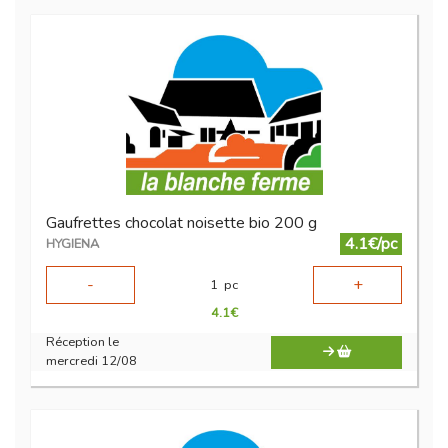
Gaufrettes chocolat noisette bio 200 g
4.1€/pc
HYGIENA
-
+
1
pc
4.1
€
Réception le
mercredi 12/08