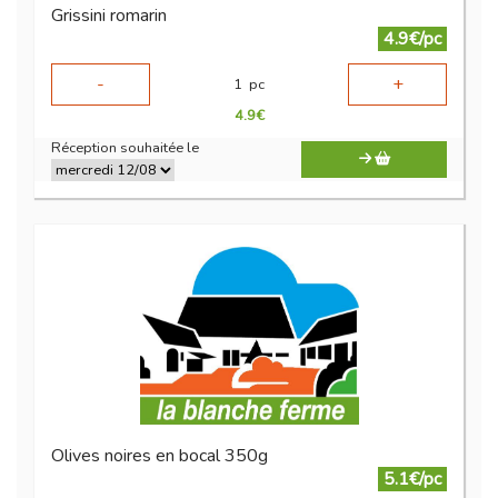
Grissini romarin
4.9€/pc
-
+
1
pc
4.9
€
Réception souhaitée le
Olives noires en bocal 350g
5.1€/pc