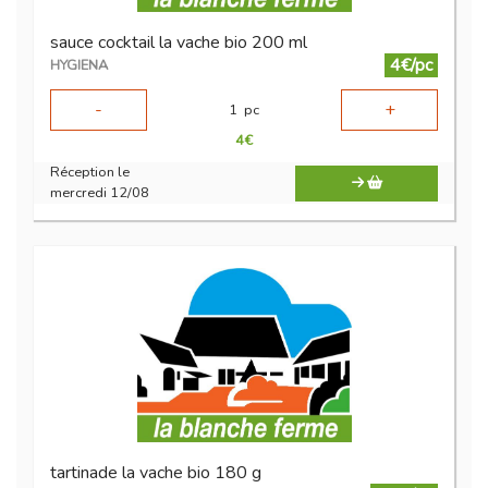
sauce cocktail la vache bio 200 ml
4€/pc
HYGIENA
-
+
1
pc
4
€
Réception le
mercredi 12/08
tartinade la vache bio 180 g