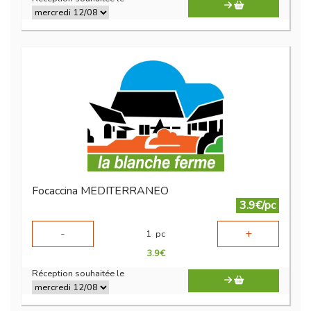
Focaccina MEDITERRANEO
3.9€/pc
-
+
1
pc
3.9
€
Réception souhaitée le