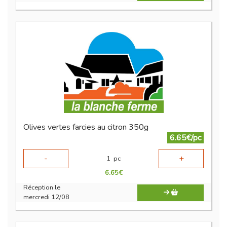
Olives vertes farcies au citron 350g
6.65€/pc
-
+
1
pc
6.65
€
Réception le
mercredi 12/08