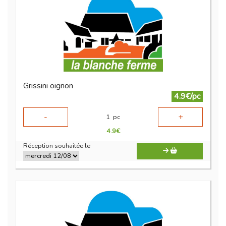
Grissini oignon
4.9€/pc
-
+
1
pc
4.9
€
Réception souhaitée le