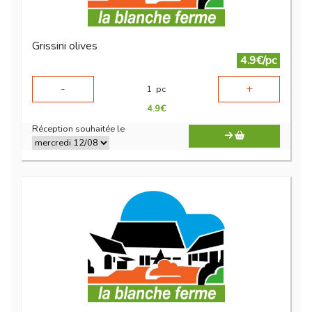
Grissini olives
4.9€/pc
-
+
1
pc
4.9
€
Réception souhaitée le