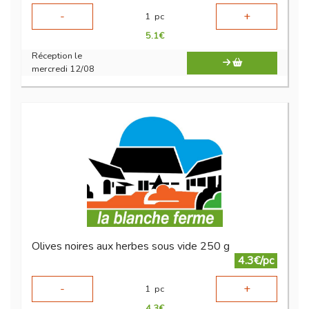
-
+
1
pc
5.1
€
Réception le
mercredi 12/08
Olives noires aux herbes sous vide 250 g
4.3€/pc
-
+
1
pc
4.3
€