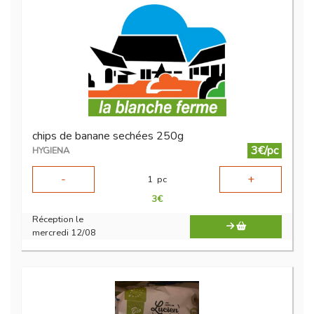
chips de banane sechées 250g
3€/pc
HYGIENA
-
+
1
pc
3
€
Réception le
mercredi 12/08