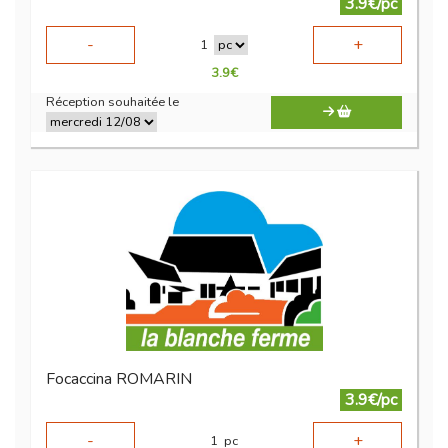
3.9€/pc
-
+
1
3.9
€
Réception souhaitée le
Focaccina ROMARIN
3.9€/pc
-
+
1
pc