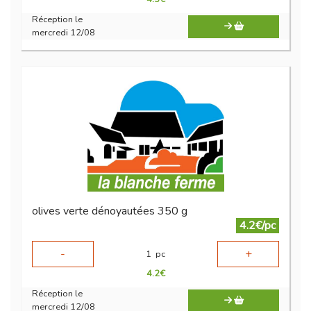
Réception le
mercredi 12/08
olives verte dénoyautées 350 g
4.2€/pc
-
+
1
pc
4.2
€
Réception le
mercredi 12/08