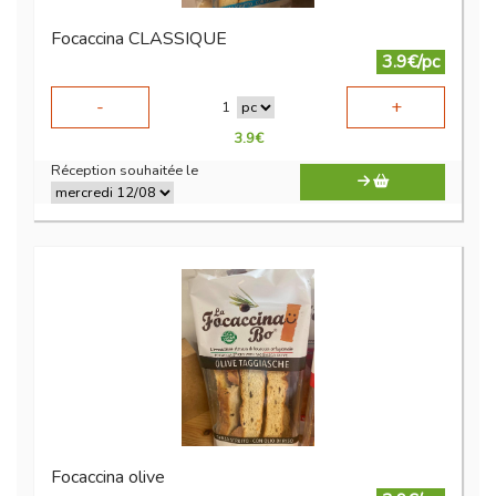
Focaccina CLASSIQUE
3.9€/pc
-
+
1
3.9
€
Réception souhaitée le
Focaccina olive