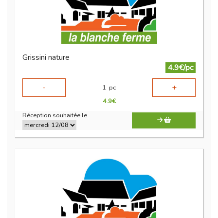
Grissini nature
4.9€/pc
-
+
1
pc
4.9
€
Réception souhaitée le