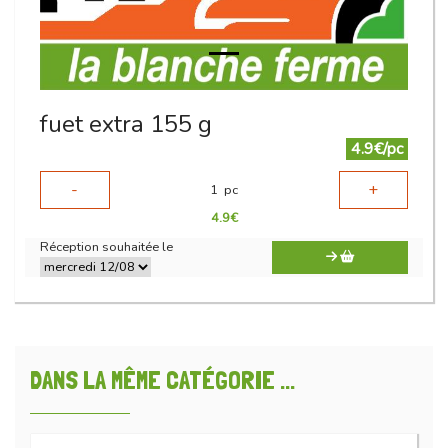
fuet extra 155 g
4.9€/pc
-
+
1
pc
4.9
€
Réception souhaitée le
DANS LA MÊME CATÉGORIE ...