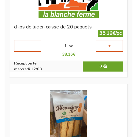
chips de lucien caisse de 20 paquets
38.16€/pc
-
+
1
pc
38.16
€
Réception le
mercredi 12/08