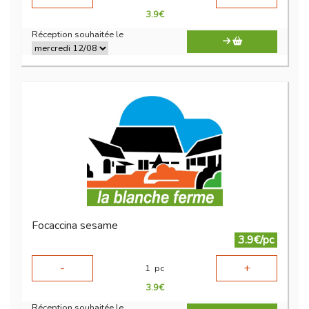
3.9
€
Réception souhaitée le
Focaccina sesame
3.9€/pc
-
+
1
pc
3.9
€
Réception souhaitée le