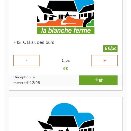
PISTOU ail des ours
6€/pc
-
+
1
pc
6
€
Réception le
mercredi 12/08