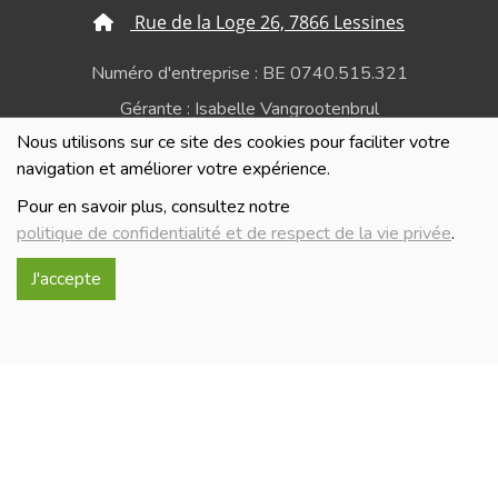
Rue de la Loge 26, 7866 Lessines
Numéro d'entreprise : BE 0740.515.321
Gérante : Isabelle Vangrootenbrul
Nous utilisons sur ce site des cookies pour faciliter votre
Politique de confidentialité et de respect de la vie
navigation et améliorer votre expérience.
privée
Pour en savoir plus, consultez notre
politique de confidentialité et de respect de la vie privée
.
J'accepte
Réalisé avec
par
MonSiteAMoi