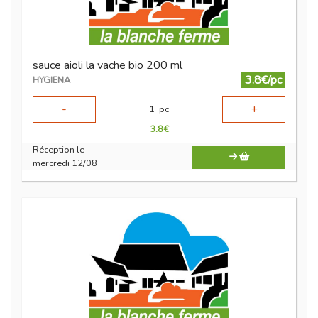
sauce aioli la vache bio 200 ml
3.8€/pc
HYGIENA
-
+
1
pc
3.8
€
Réception le
mercredi 12/08