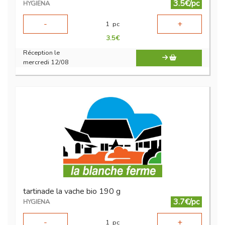
3.5€/pc
HYGIENA
-
+
1
pc
3.5
€
Réception le
mercredi 12/08
tartinade la vache bio 190 g
3.7€/pc
HYGIENA
-
+
1
pc