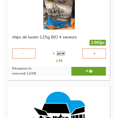
chips de lucien 125g BIO 4 saveurs
2.8€/pc
-
+
1
2.8
€
Réception le
mercredi 12/08