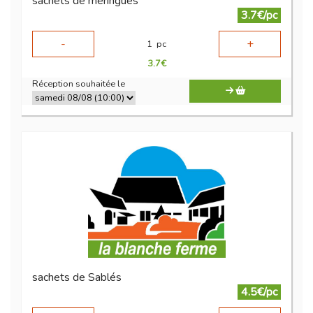
sachets de meringues
3.7€/pc
-
+
1
pc
3.7
€
Réception souhaitée le
sachets de Sablés
4.5€/pc