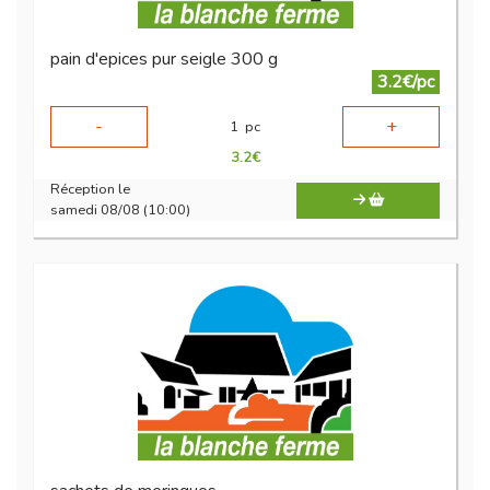
pain d'epices pur seigle 300 g
3.2€/pc
-
+
1
pc
3.2
€
Réception le
samedi 08/08 (10:00)