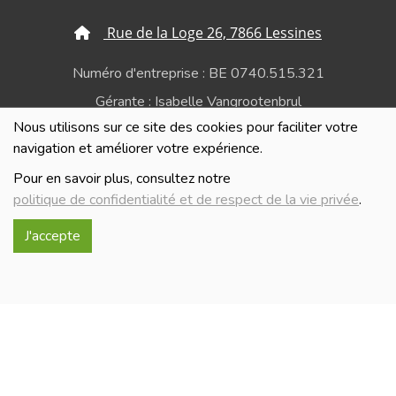
Rue de la Loge 26, 7866 Lessines
Numéro d'entreprise : BE 0740.515.321
Gérante : Isabelle Vangrootenbrul
Nous utilisons sur ce site des cookies pour faciliter votre
Politique de confidentialité et de respect de la vie
navigation et améliorer votre expérience.
privée
Pour en savoir plus, consultez notre
politique de confidentialité et de respect de la vie privée
.
J'accepte
Réalisé avec
par
MonSiteAMoi