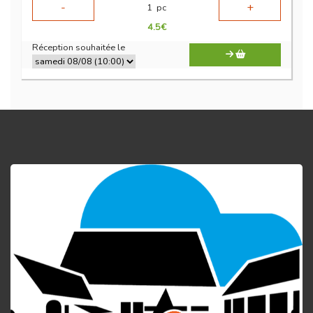
-
+
1
pc
4.5
€
Réception souhaitée le