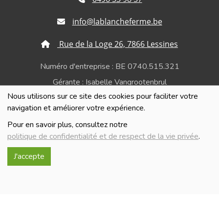
info@lablancheferme.be
Rue de la Loge 26, 7866 Lessines
Numéro d'entreprise : BE 0740.515.321
Gérante : Isabelle Vangrootenbrul
Nous utilisons sur ce site des cookies pour faciliter votre
Politique de confidentialité et de respect de la vie
navigation et améliorer votre expérience.
privée
Pour en savoir plus, consultez notre
politique de confidentialité et de respect de la vie privée
.
J'accepte
Réalisé avec
par
MonSiteAMoi