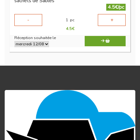
sachets de Sablés
4.5€/pc
-
+
1
pc
4.5
€
Réception souhaitée le