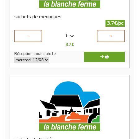
sachets de meringues
3.7€/pc
-
+
1
pc
3.7
€
Réception souhaitée le