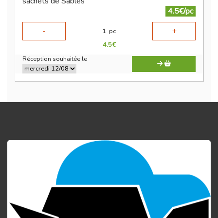
sachets de Sablés
4.5€/pc
-
+
1
pc
4.5
€
Réception souhaitée le