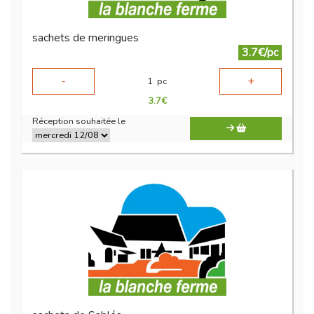
sachets de meringues
3.7€/pc
-
+
1
pc
3.7
€
Réception souhaitée le