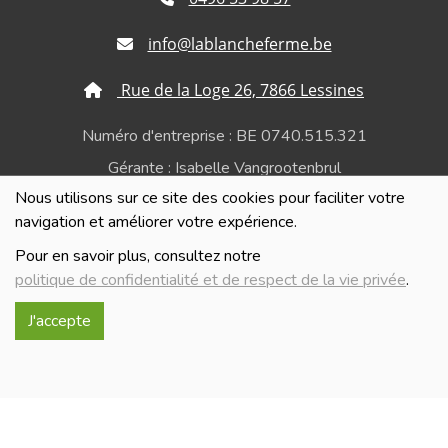
info@lablancheferme.be
Rue de la Loge 26, 7866 Lessines
Numéro d'entreprise : BE 0740.515.321
Gérante : Isabelle Vangrootenbrul
Nous utilisons sur ce site des cookies pour faciliter votre
Politique de confidentialité et de respect de la vie
navigation et améliorer votre expérience.
privée
Pour en savoir plus, consultez notre
politique de confidentialité et de respect de la vie privée
.
J'accepte
Réalisé avec
par
MonSiteAMoi