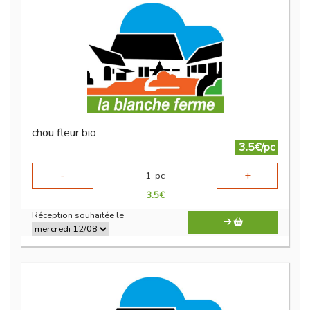
chou fleur bio
3.5€/pc
-
+
1
pc
3.5
€
Réception souhaitée le