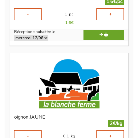
1.6€/pc
-
+
1
pc
1.6
€
Réception souhaitée le
oignon JAUNE
2€/kg
-
+
0.1
kg