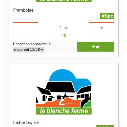
Framboise
4€/pc
-
+
1
pc
4
€
Réception souhaitée le
Laitue bio BE