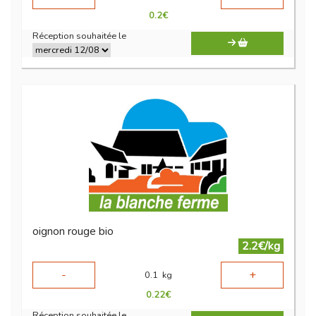
0.2
€
Réception souhaitée le
oignon rouge bio
2.2€/kg
-
+
0.1
kg
0.22
€
Réception souhaitée le