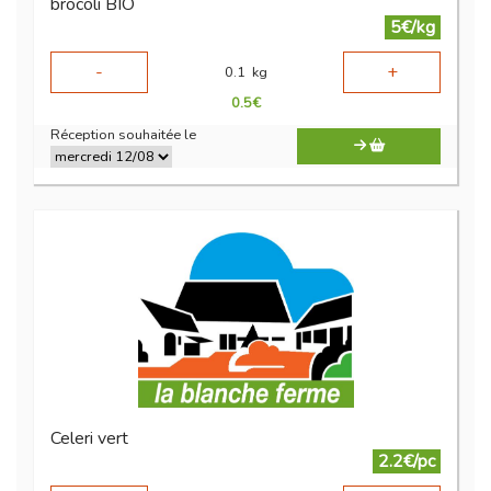
brocoli BIO
5€/kg
-
+
0.1
kg
0.5
€
Réception souhaitée le
Celeri vert
2.2€/pc