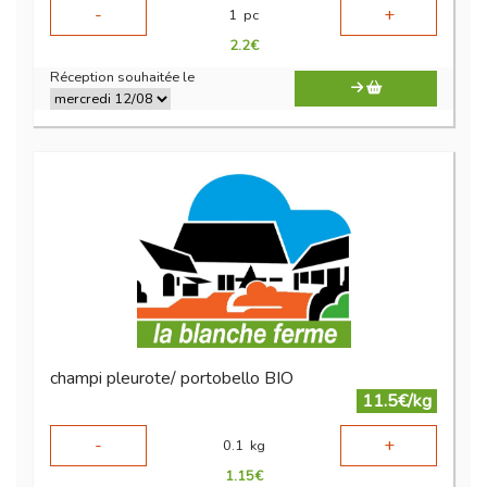
-
+
1
pc
2.2
€
Réception souhaitée le
champi pleurote/ portobello BIO
11.5€/kg
-
+
0.1
kg
1.15
€