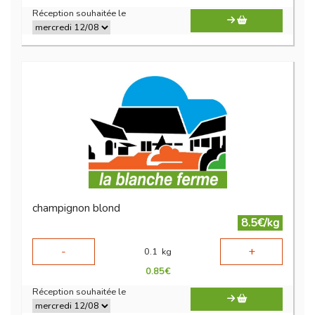
Réception souhaitée le
champignon blond
8.5€/kg
-
+
0.1
kg
0.85
€
Réception souhaitée le