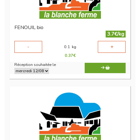
FENOUIL bio
3.7€/kg
-
+
0.1
kg
0.37
€
Réception souhaitée le