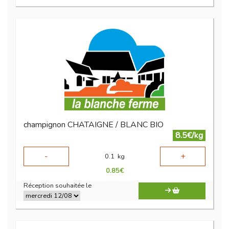
champignon CHATAIGNE / BLANC BIO
8.5€/kg
-
+
0.1
kg
0.85
€
Réception souhaitée le