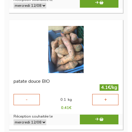
patate douce BIO
4.1€/kg
-
+
0.1
kg
0.41
€
Réception souhaitée le