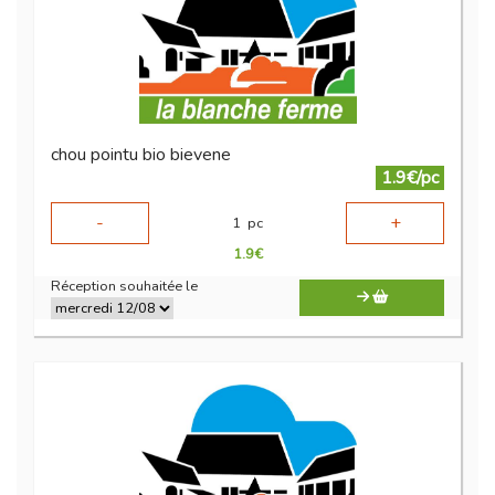
chou pointu bio bievene
1.9€/pc
-
+
1
pc
1.9
€
Réception souhaitée le