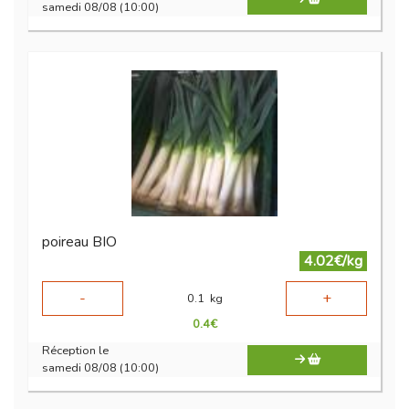
samedi 08/08 (10:00)
poireau BIO
4.02€/kg
-
+
0.1
kg
0.4
€
Réception le
samedi 08/08 (10:00)