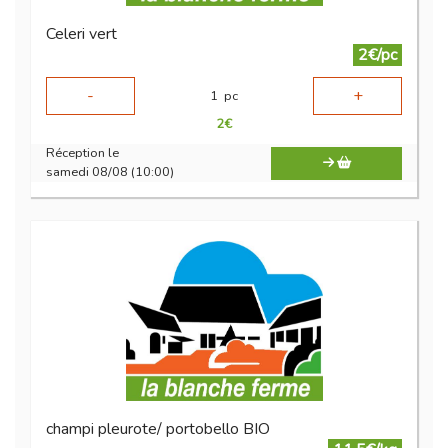
Celeri vert
2€/pc
-
+
1
pc
2
€
Réception le
samedi 08/08 (10:00)
champi pleurote/ portobello BIO