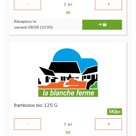
-
+
1
pc
4
€
Réception le
samedi 08/08 (10:00)
framboise bio 125 G
5€/pc
-
+
1
pc
5
€