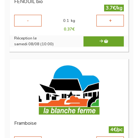
FENOUIL bio
3.7€/kg
-
+
0.1
kg
0.37
€
Réception le
samedi 08/08 (10:00)
Framboise
4€/pc