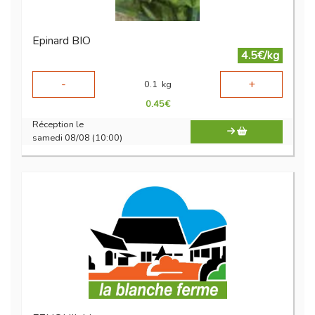
Epinard BIO
4.5€/kg
-
+
0.1
kg
0.45
€
Réception le
samedi 08/08 (10:00)