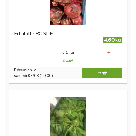
Echalotte RONDE
4.6€/kg
-
+
0.1
kg
0.46
€
Réception le
samedi 08/08 (10:00)