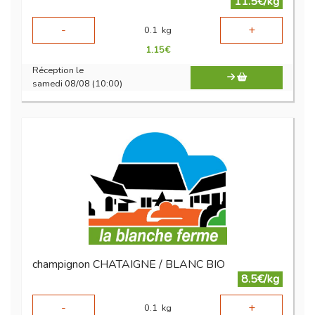
11.5€/kg
-
+
0.1
kg
1.15
€
Réception le
samedi 08/08 (10:00)
champignon CHATAIGNE / BLANC BIO
8.5€/kg
-
+
0.1
kg