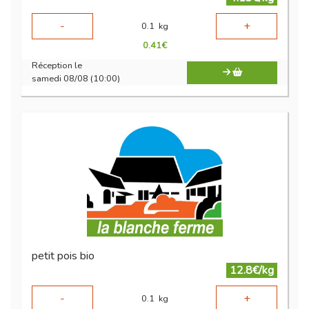
-
+
0.1
kg
0.41
€
Réception le
samedi 08/08 (10:00)
petit pois bio
12.8€/kg
-
+
0.1
kg