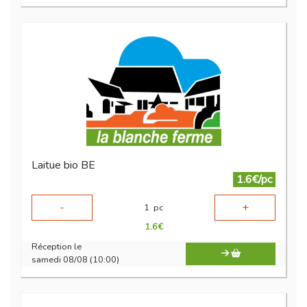
Laitue bio BE
1.6€/pc
-
+
1
pc
1.6
€
Réception le
samedi 08/08 (10:00)