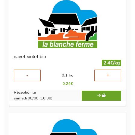
navet violet bio
2.4€/kg
-
+
0.1
kg
0.24
€
Réception le
samedi 08/08 (10:00)