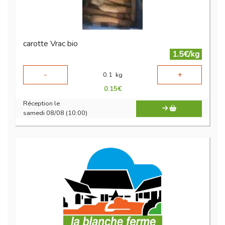
carotte Vrac bio
1.5€/kg
-
+
0.1
kg
0.15
€
Réception le
samedi 08/08 (10:00)