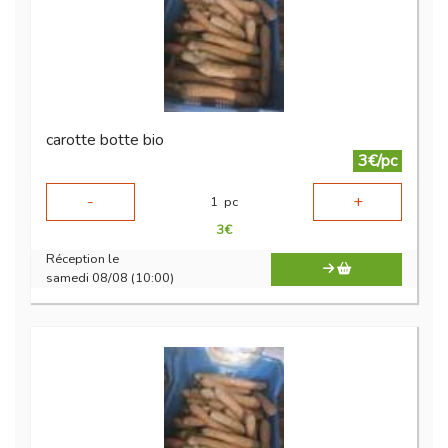
carotte botte bio
3€/pc
-
+
1
pc
3
€
Réception le
samedi 08/08 (10:00)