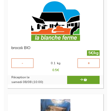
brocoli BIO
5€/kg
-
+
0.1
kg
0.5
€
Réception le
samedi 08/08 (10:00)