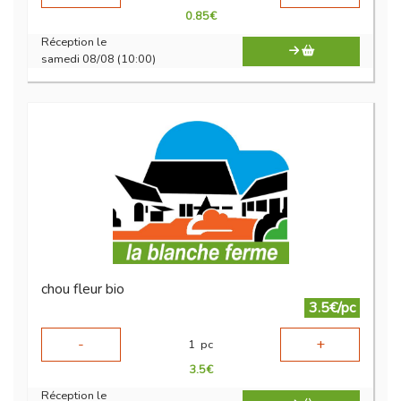
0.85
€
Réception le
samedi 08/08 (10:00)
chou fleur bio
3.5€/pc
-
+
1
pc
3.5
€
Réception le