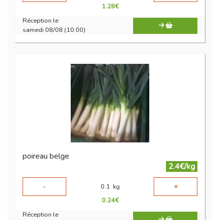
1.28
€
Réception le
samedi 08/08 (10:00)
poireau belge
2.4€/kg
-
+
0.1
kg
0.24
€
Réception le