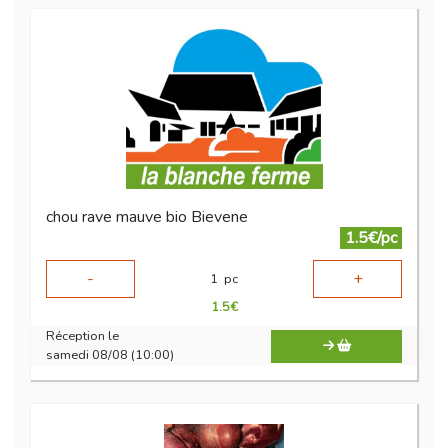
chou rave mauve bio Bievene
1.5€/pc
-
+
1
pc
1.5
€
Réception le
samedi 08/08 (10:00)