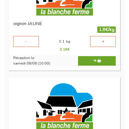
oignon JAUNE
1.8€/kg
-
+
0.1
kg
0.18
€
Réception le
samedi 08/08 (10:00)