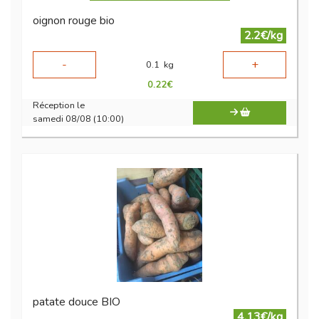
oignon rouge bio
2.2€/kg
-
+
0.1
kg
0.22
€
Réception le
samedi 08/08 (10:00)
patate douce BIO
4.13€/kg