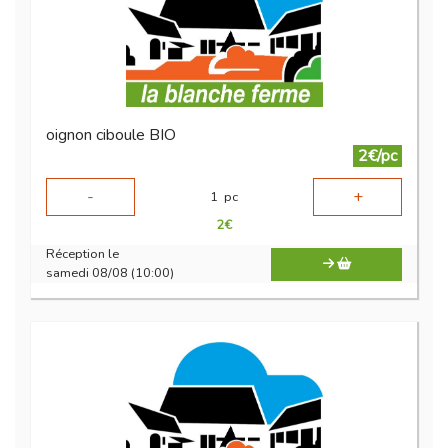
oignon ciboule BIO
2€/pc
-
+
1
pc
2
€
Réception le
samedi 08/08 (10:00)