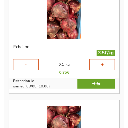
Echalion
3.5€/kg
-
+
0.1
kg
0.35
€
Réception le
samedi 08/08 (10:00)