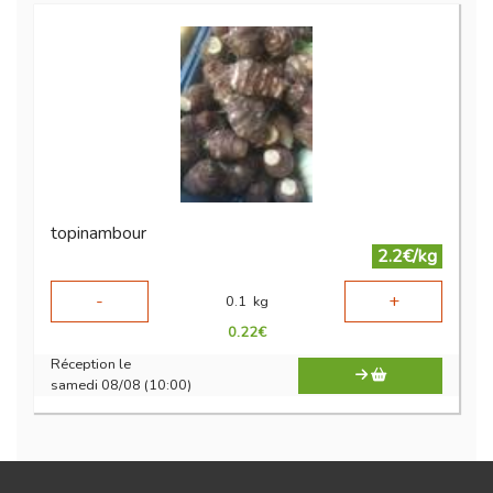
topinambour
2.2€/kg
-
+
0.1
kg
0.22
€
Réception le
samedi 08/08 (10:00)