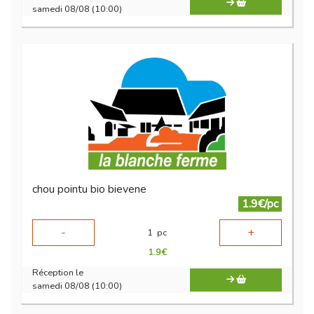
samedi 08/08 (10:00)
chou pointu bio bievene
1.9€/pc
-
+
1
pc
1.9
€
Réception le
samedi 08/08 (10:00)