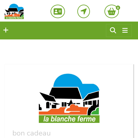
0
bon cadeau