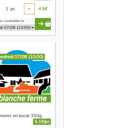
1
pc
+
4.9
€
n souhaitée le
endredi 07/08 (10:00)
 noires en bocal 350g
5.1€/pc