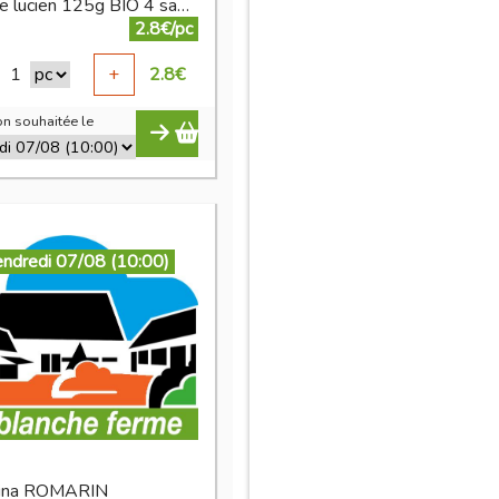
chips de lucien 125g BIO 4 saveurs
2.8€/pc
1
+
2.8
€
n souhaitée le
endredi 07/08 (10:00)
cina ROMARIN