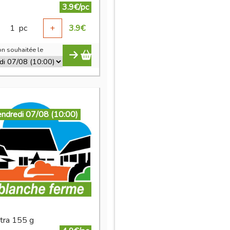
3.9€/pc
1
pc
+
3.9
€
n souhaitée le
endredi 07/08 (10:00)
xtra 155 g