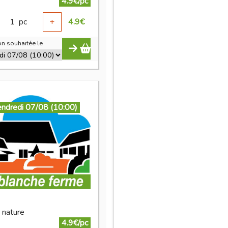
4.9€/pc
1
pc
+
4.9
€
n souhaitée le
endredi 07/08 (10:00)
i nature
4.9€/pc