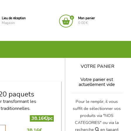
0
Lieu de réception
Mon panier
Magasin
0.00 €
VOTRE PANIER
Votre panier est
actuellement vide
 20 paquets
ur transformant les
Pour le remplir, il vous
raditionnelles.
suffit de sélectionner vos
produits via "NOS
38.16€/pc
CATEGORIES" ou via la
recherche
en tapant
38.16
€