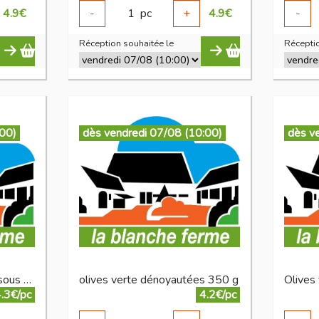
4.9
€
-
1
pc
+
4.9
€
-
Réception souhaitée le
Réceptio
:00)
dès vendredi 07/08 (10:00)
dès v
Olives noires aux herbes sous vide 250 g
olives verte dénoyautées 350 g
.3€/pc
4.2€/pc