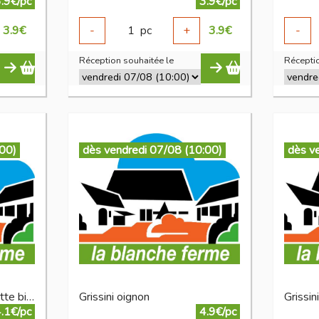
.9€/pc
3.9€/pc
3.9
€
-
1
pc
+
3.9
€
-
Réception souhaitée le
Réceptio
:00)
dès vendredi 07/08 (10:00)
dès v
Gaufrettes chocolat noisette bio 200 g
Grissini oignon
Grissin
.1€/pc
4.9€/pc