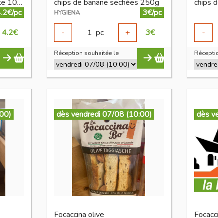
Biscuit salé fromage comte 100 g
chips de banane sechées 250g
.2€/pc
3€/pc
HYGIENA
4.2
€
-
1
pc
+
3
€
-
Réception souhaitée le
Réceptio
:00)
dès vendredi 07/08 (10:00)
dès v
Focaccina olive
Focac