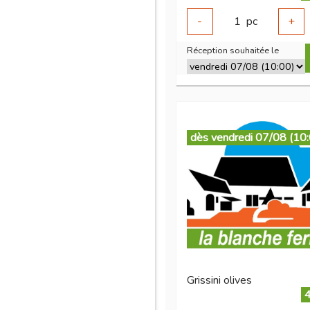
-
1
pc
+
Réception souhaitée le
dès vendredi 07/08 (10
Grissini olives
4