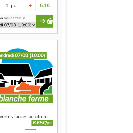
1
pc
+
5.1
€
n souhaitée le
endredi 07/08 (10:00)
Olives vertes farcies au citron 350g
6.65€/pc