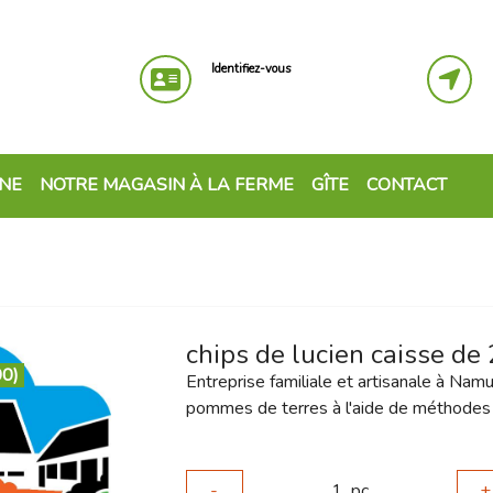
Identifiez-vous
GNE
NOTRE MAGASIN À LA FERME
GÎTE
CONTACT
chips de lucien caisse de
00)
Entreprise familiale et artisanale à Nam
pommes de terres à l'aide de méthodes t
-
1
pc
+