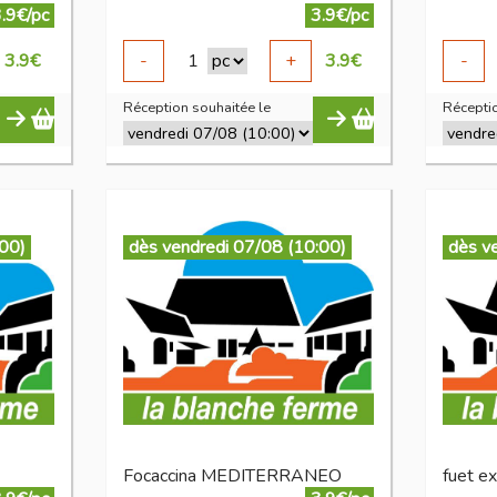
.9€/pc
3.9€/pc
3.9
€
-
1
+
3.9
€
-
Réception souhaitée le
Réceptio
:00)
dès vendredi 07/08 (10:00)
dès v
Focaccina MEDITERRANEO
fuet e