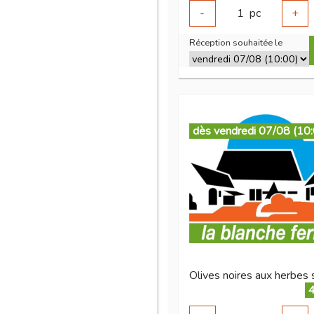
-
1
pc
+
Réception souhaitée le
dès vendredi 07/08 (10
4