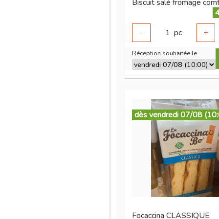
4
-
1
pc
+
Réception souhaitée le
dès vendredi 07/08 (10
Focaccina CLASSIQUE