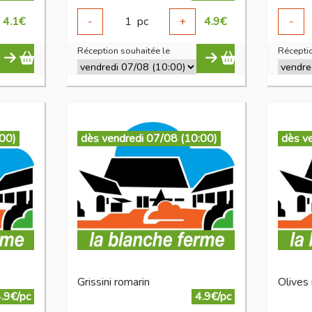
4.1
€
-
1
pc
+
4.9
€
-
Réception souhaitée le
Réceptio
:00)
dès vendredi 07/08 (10:00)
dès v
Grissini romarin
Olives
.9€/pc
4.9€/pc