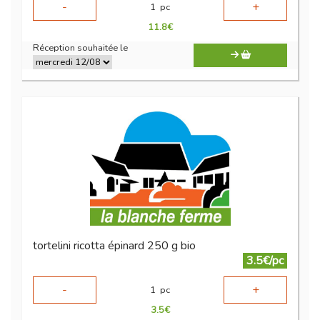
-
+
1
pc
11.8
€
Réception souhaitée le
tortelini ricotta épinard 250 g bio
3.5€/pc
-
+
1
pc
3.5
€