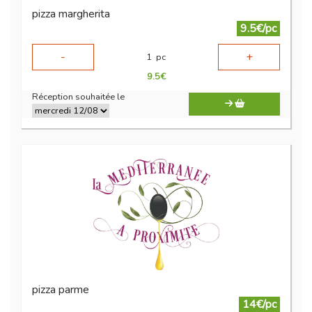
pizza margherita
9.5€/pc
-
+
1
pc
9.5
€
Réception souhaitée le
pizza parme
14€/pc