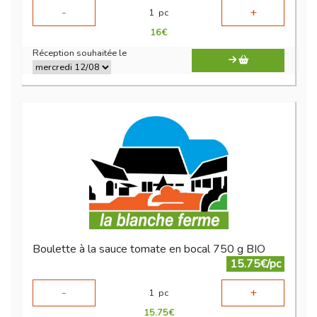
-
+
1
pc
16
€
Réception souhaitée le
Boulette à la sauce tomate en bocal 750 g BIO
15.75€/pc
-
+
1
pc
15.75
€