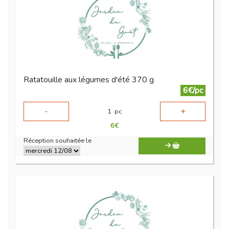
Ratatouille aux légumes d'été 370 g
6€/pc
-
+
1
pc
6
€
Réception souhaitée le