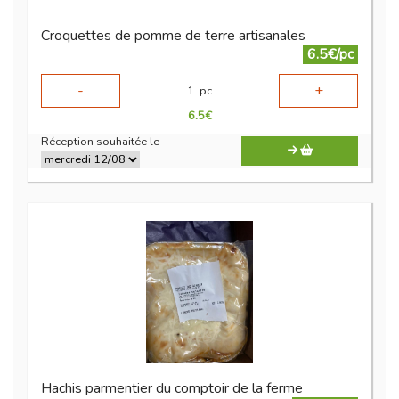
Croquettes de pomme de terre artisanales
6.5€/pc
-
+
1
pc
6.5
€
Réception souhaitée le
Hachis parmentier du comptoir de la ferme