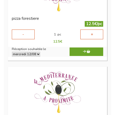
pizza forestiere
12.5€/pc
-
+
1
pc
12.5
€
Réception souhaitée le