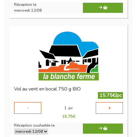
Réception le
mercredi 12/08
Vol au vent en bocal 750 g BIO
15.75€/pc
-
+
1
pc
15.75
€
Réception souhaitée le