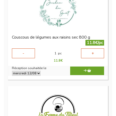
Couscous de légumes aux raisins sec 800 g
11.8€/pc
-
+
1
pc
11.8
€
Réception souhaitée le