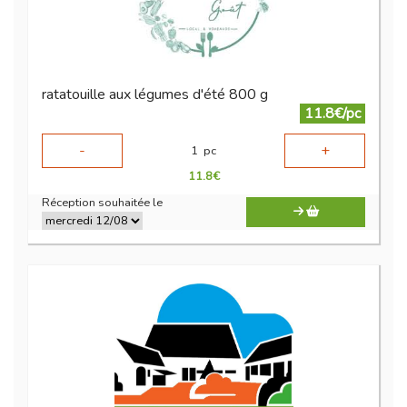
ratatouille aux légumes d'été 800 g
11.8€/pc
-
+
1
pc
11.8
€
Réception souhaitée le