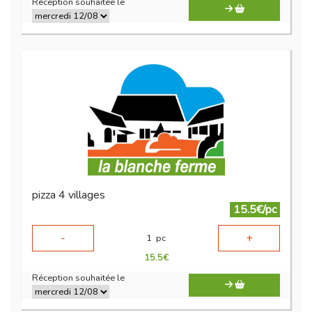
Réception souhaitée le
pizza 4 villages
15.5€/pc
-
+
1
pc
15.5
€
Réception souhaitée le