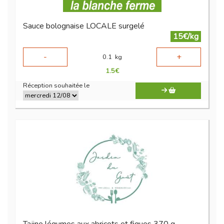
Sauce bolognaise LOCALE surgelé
15€/kg
-
+
0.1
kg
1.5
€
Réception souhaitée le