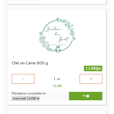
Chili sin Carne 800 g
11.8€/pc
-
+
1
pc
11.8
€
Réception souhaitée le