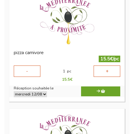
pizza carnivore
15.5€/pc
-
+
1
pc
15.5
€
Réception souhaitée le