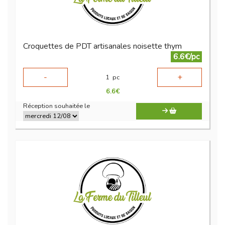
Croquettes de PDT artisanales noisette thym
6.6€/pc
-
+
1
pc
6.6
€
Réception souhaitée le