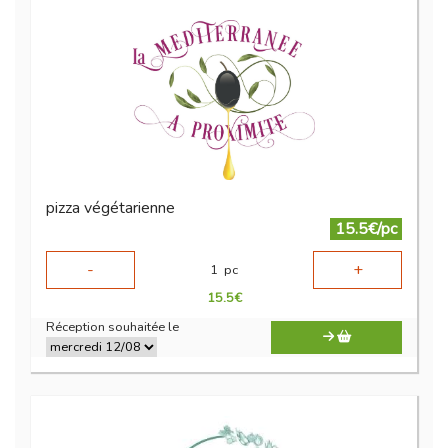
pizza végétarienne
15.5€/pc
-
+
1
pc
15.5
€
Réception souhaitée le