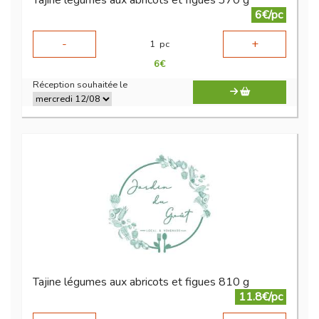
Tajine légumes aux abricots et figues 370 g
6€/pc
-
+
1
pc
6
€
Réception souhaitée le
Tajine légumes aux abricots et figues 810 g
11.8€/pc