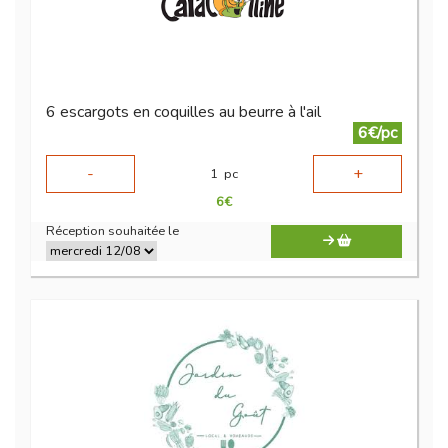
6 escargots en coquilles au beurre à l'ail
6€/pc
-
+
1
pc
6
€
Réception souhaitée le