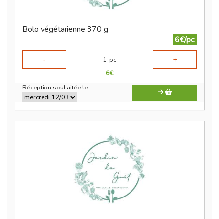
Bolo végétarienne 370 g
6€/pc
-
+
1
pc
6
€
Réception souhaitée le