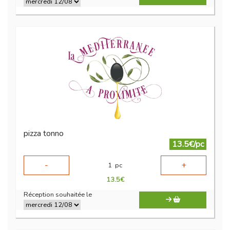
pizza tonno
13.5€/pc
-
+
1
pc
13.5
€
Réception souhaitée le