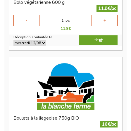
Bolo végétarienne 800 g
11.8€/pc
-
+
1
pc
11.8
€
Réception souhaitée le
Boulets à la liègeoise 750g BIO
16€/pc