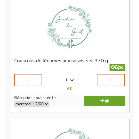
Couscous de légumes aux raisins sec 370 g
6€/pc
-
+
1
pc
6
€
Réception souhaitée le