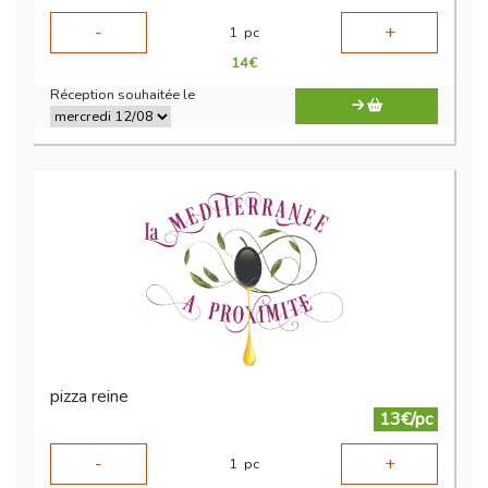
-
+
1
pc
14
€
Réception souhaitée le
pizza reine
13€/pc
-
+
1
pc