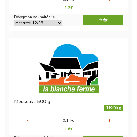
1.7
€
Réception souhaitée le
Moussaka 500 g
16€/kg
-
+
0.1
kg
1.6
€