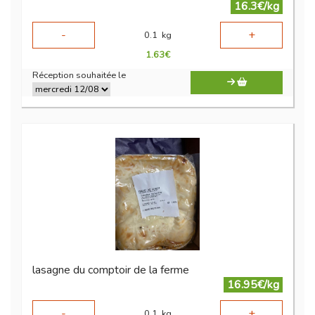
16.3€/kg
-
+
0.1
kg
1.63
€
Réception souhaitée le
lasagne du comptoir de la ferme
16.95€/kg
-
+
0.1
kg