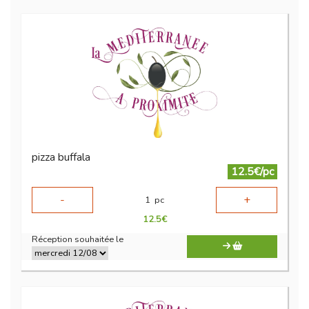
pizza buffala
12.5€/pc
-
+
1
pc
12.5
€
Réception souhaitée le