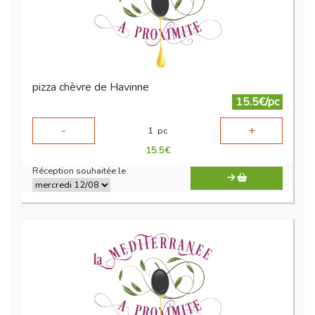
pizza chèvre de Havinne
15.5€/pc
-
+
1
pc
15.5
€
Réception souhaitée le