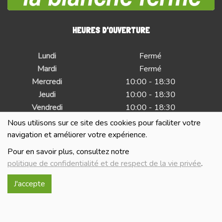
HEURES D'OUVERTURE
Lundi
Fermé
Mardi
Fermé
Mercredi
10:00 - 18:30
Jeudi
10:00 - 18:30
Vendredi
10:00 - 18:30
Samedi
10:00 - 18:30
Nous utilisons sur ce site des cookies pour faciliter votre
Dimanche
Fermé
navigation et améliorer votre expérience.
Pour en savoir plus, consultez notre
INFORMATIONS ALLERGÈNES
politique de confidentialité et de respect de la vie privée
.
J'accepte
Tous nos produits sont susceptibles de contenir des
allergènes. Si vous souhaitez avoir de plus amples
informations sur ceux-ci, vous pouvez nous contacter par e-
mail à l'adresse
info@lablancheferme.be