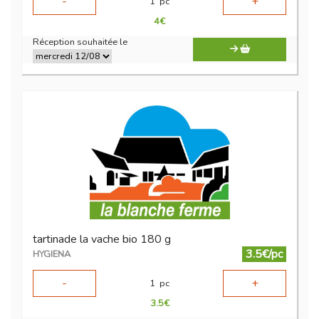
-
+
1
pc
4
€
Réception souhaitée le
tartinade la vache bio 180 g
3.5€/pc
HYGIENA
-
+
1
pc
3.5
€