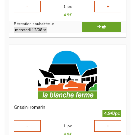
-
+
1
pc
4.9
€
Réception souhaitée le
Grissini romarin
4.9€/pc
-
+
1
pc
4.9
€