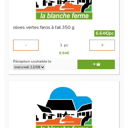
olives vertes farcis à l'ail 350 g
6.64€/pc
-
+
1
pc
6.64
€
Réception souhaitée le