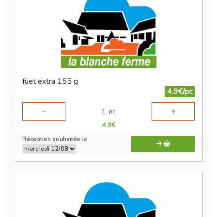
fuet extra 155 g
4.9€/pc
-
+
1
pc
4.9
€
Réception souhaitée le