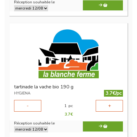
Réception souhaitée le
tartinade la vache bio 190 g
3.7€/pc
HYGIENA
-
+
1
pc
3.7
€
Réception souhaitée le