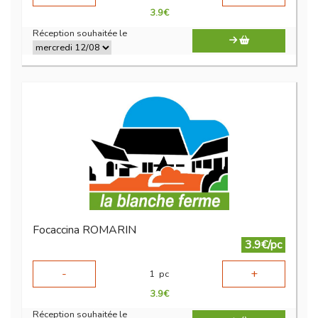
3.9
€
Réception souhaitée le
Focaccina ROMARIN
3.9€/pc
-
+
1
pc
3.9
€
Réception souhaitée le