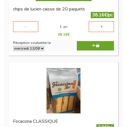
chips de lucien caisse de 20 paquets
38.16€/pc
-
+
1
pc
38.16
€
Réception souhaitée le
Focaccina CLASSIQUE