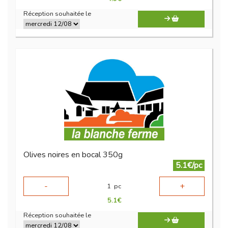
Réception souhaitée le
Olives noires en bocal 350g
5.1€/pc
-
+
1
pc
5.1
€
Réception souhaitée le