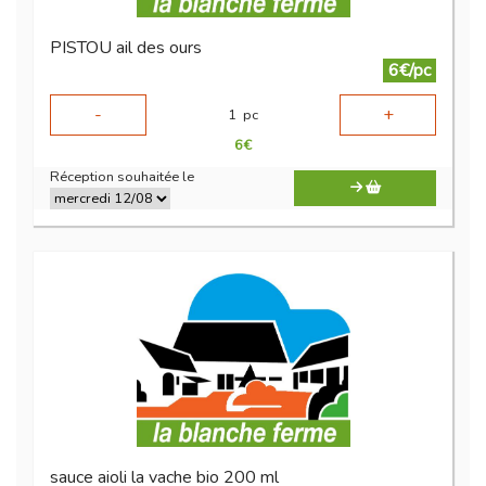
PISTOU ail des ours
6€/pc
-
+
1
pc
6
€
Réception souhaitée le
sauce aioli la vache bio 200 ml