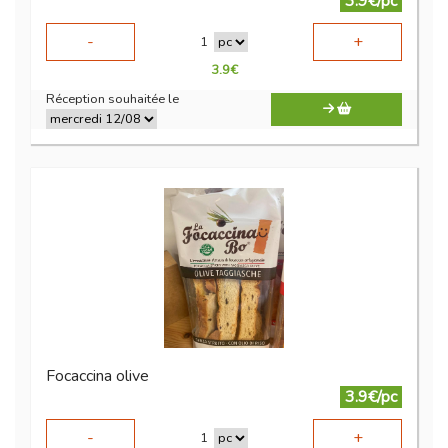
3.9€/pc
-
+
1
3.9
€
Réception souhaitée le
Focaccina olive
3.9€/pc
-
+
1