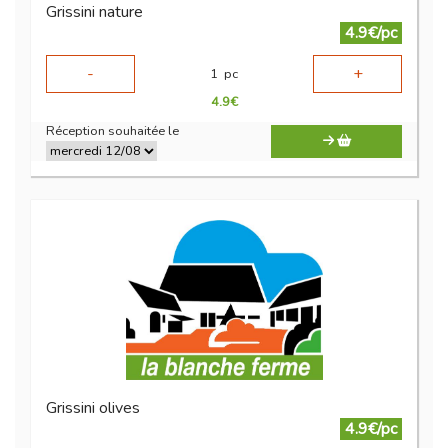
Grissini nature
4.9€/pc
-
+
1
pc
4.9
€
Réception souhaitée le
Grissini olives
4.9€/pc