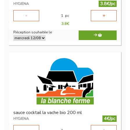
3.8€/pc
HYGIENA
-
+
1
pc
3.8
€
Réception souhaitée le
sauce cocktail la vache bio 200 ml
4€/pc
HYGIENA