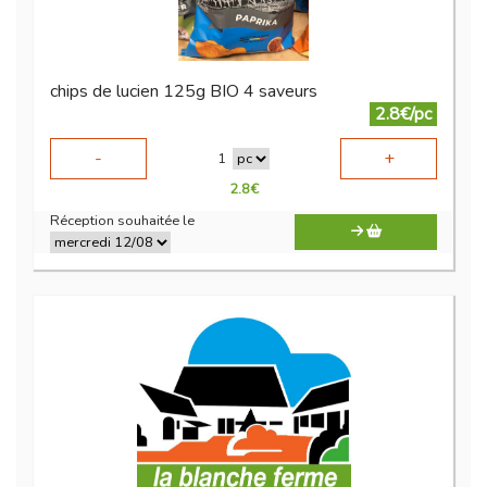
chips de lucien 125g BIO 4 saveurs
2.8€/pc
-
+
1
2.8
€
Réception souhaitée le