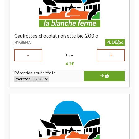
Gaufrettes chocolat noisette bio 200 g
4.1€/pc
HYGIENA
-
+
1
pc
4.1
€
Réception souhaitée le