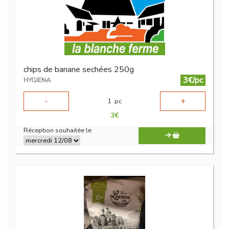
chips de banane sechées 250g
3€/pc
HYGIENA
-
+
1
pc
3
€
Réception souhaitée le