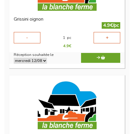
Grissini oignon
4.9€/pc
-
+
1
pc
4.9
€
Réception souhaitée le