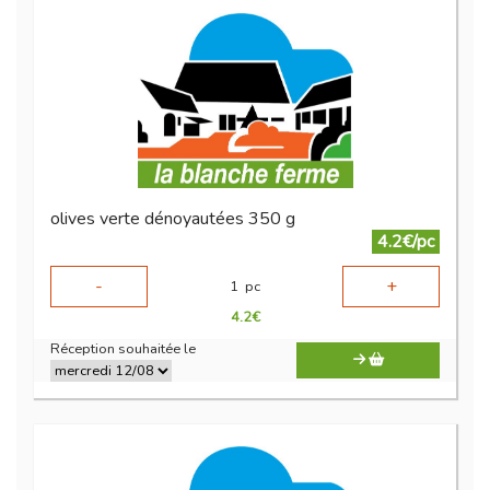
olives verte dénoyautées 350 g
4.2€/pc
-
+
1
pc
4.2
€
Réception souhaitée le