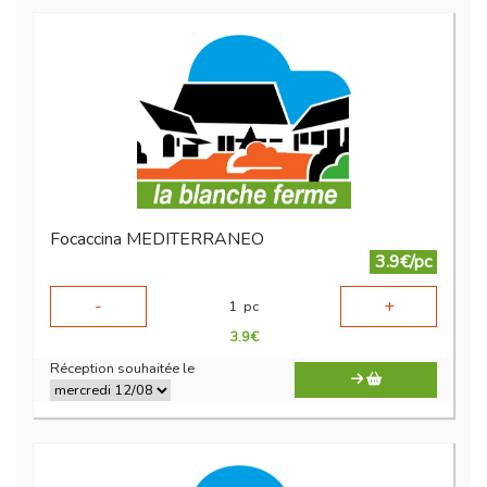
Focaccina MEDITERRANEO
3.9€/pc
-
+
1
pc
3.9
€
Réception souhaitée le