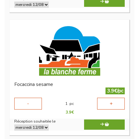
Focaccina sesame
3.9€/pc
-
+
1
pc
3.9
€
Réception souhaitée le