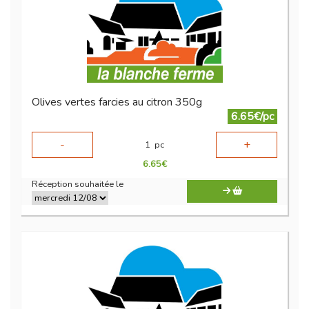
Olives vertes farcies au citron 350g
6.65€/pc
-
+
1
pc
6.65
€
Réception souhaitée le