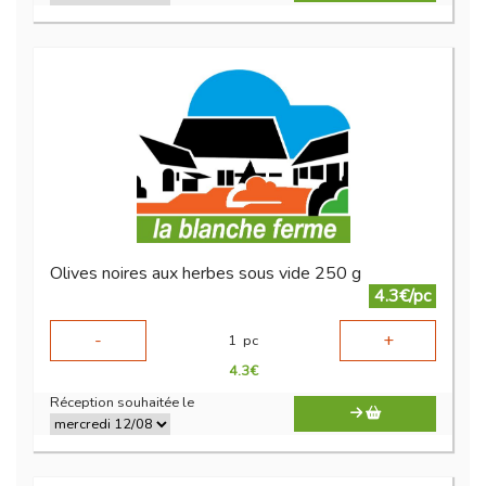
Olives noires aux herbes sous vide 250 g
4.3€/pc
-
+
1
pc
4.3
€
Réception souhaitée le