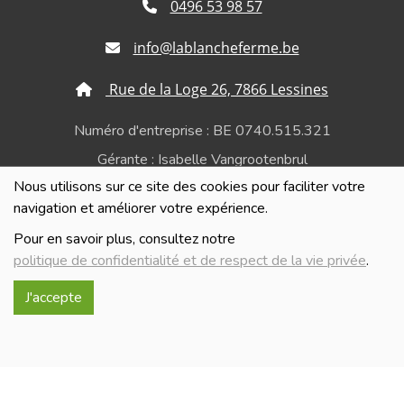
0496 53 98 57
info@lablancheferme.be
Rue de la Loge 26, 7866 Lessines
Numéro d'entreprise : BE 0740.515.321
Gérante : Isabelle Vangrootenbrul
Nous utilisons sur ce site des cookies pour faciliter votre
Politique de confidentialité et de respect de la vie
navigation et améliorer votre expérience.
privée
Pour en savoir plus, consultez notre
politique de confidentialité et de respect de la vie privée
.
J'accepte
Réalisé avec
par
MonSiteAMoi