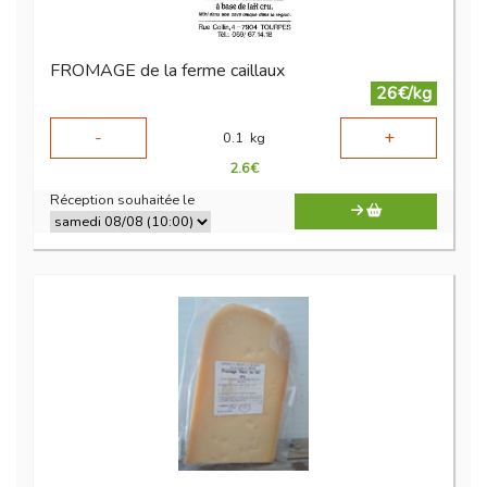
FROMAGE de la ferme caillaux
26€/kg
-
+
0.1
kg
2.6
€
Réception souhaitée le