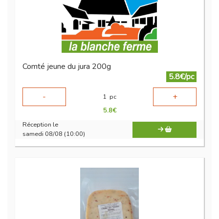
Comté jeune du jura 200g
5.8€/pc
-
+
1
pc
5.8
€
Réception le
samedi 08/08 (10:00)