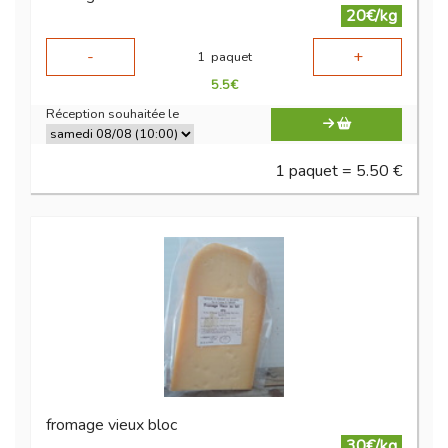
20€/kg
-
+
1
paquet
5.5
€
Réception souhaitée le
1 paquet = 5.50 €
fromage vieux bloc
30€/kg