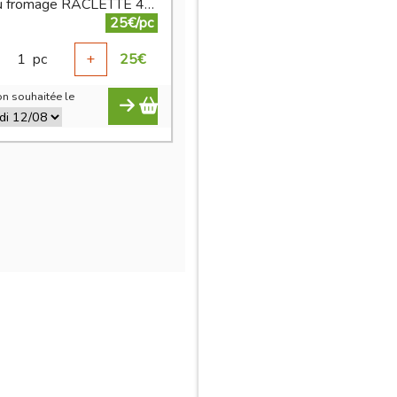
plateau fromage RACLETTE 4 personnes
25€/pc
1
pc
+
25
€
n souhaitée le