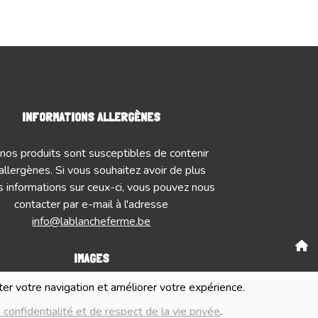
INFORMATIONS ALLERGÈNES
nos produits sont susceptibles de contenir
allergènes. Si vous souhaitez avoir de plus
 informations sur ceux-ci, vous pouvez nous
contacter par e-mail à l'adresse
info@lablancheferme.be
IMAGES
Numé
iter votre navigation et améliorer votre expérience.
mages présentées pour illuster les produits
G
nte sur ce site ne sont pas contractuelles.
 confidentialité et de respect de la vie privée
.