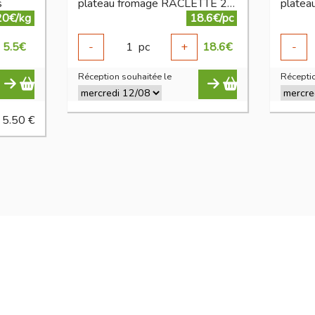
s
plateau fromage RACLETTE 2 personnes
20€/kg
18.6€/pc
5.5
€
-
1
pc
+
18.6
€
-
Réception souhaitée le
Réceptio
 5.50 €