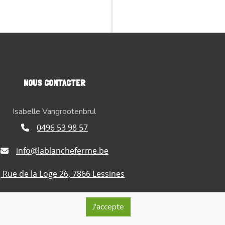
NOUS CONTACTER
Isabelle Vangrootenbrul
0496 53 98 57
info@lablancheferme.be
Rue de la Loge 26, 7866 Lessines
ro d'entreprise : BE 0740.515.321
J'accepte
érante : Isabelle Vangrootenbrul