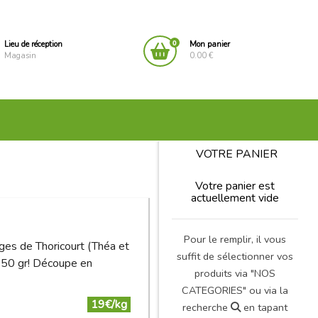
0
Lieu de réception
Mon panier
Magasin
0.00 €
VOTRE PANIER
Votre panier est
actuellement vide
Pour le remplir, il vous
ges de Thoricourt (Théa et
suffit de sélectionner vos
 250 gr! Découpe en
produits via "NOS
CATEGORIES" ou via la
19€/kg
recherche
en tapant