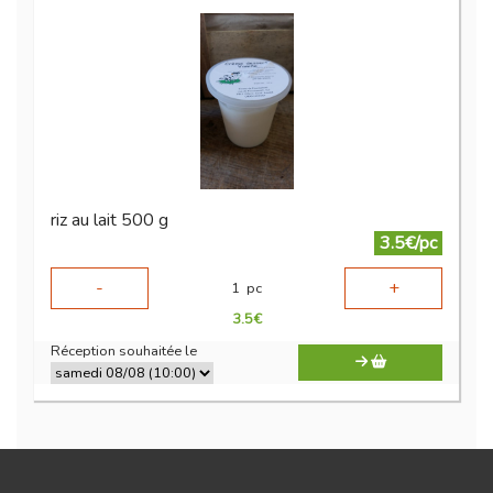
riz au lait 500 g
3.5€/pc
-
+
1
pc
3.5
€
Réception souhaitée le