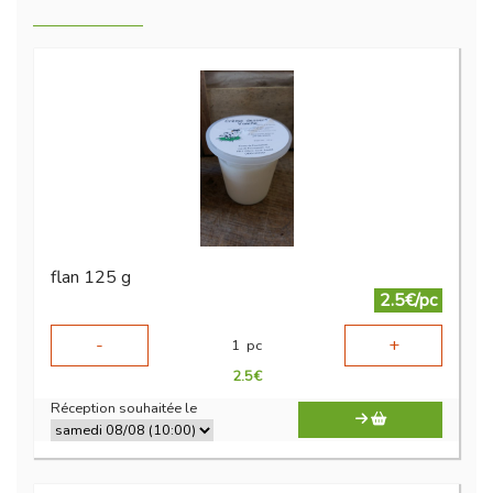
flan 125 g
2.5€/pc
-
+
1
pc
2.5
€
Réception souhaitée le