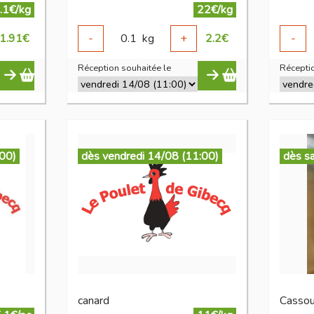
.1€/kg
22€/kg
1.91
€
-
0.1
kg
+
2.2
€
-
Réception souhaitée le
Réceptio
:00)
dès vendredi 14/08 (11:00)
dès s
canard
Cassou