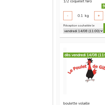
1/2 coquelet farci
9
-
0.1
kg
+
Réception souhaitée le
dès vendredi 14/08 (11
boulette volaille