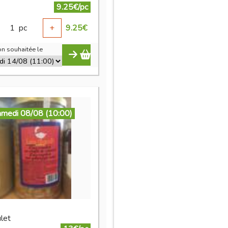
9.25€/pc
1
pc
+
9.25
€
n souhaitée le
amedi 08/08 (10:00)
let