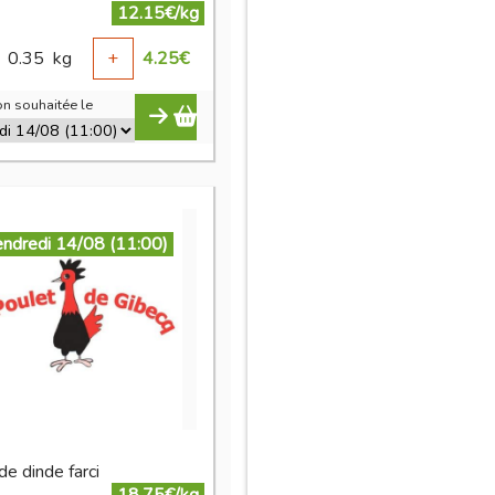
12.15€/kg
0.35
kg
+
4.25
€
n souhaitée le
endredi 14/08 (11:00)
de dinde farci