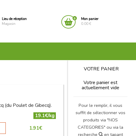
0
Lieu de réception
Mon panier
Magasin
0.00 €
VOTRE PANIER
Votre panier est
actuellement vide
cq (du Poulet de Gibecq).
Pour le remplir, il vous
suffit de sélectionner vos
19.1€/kg
produits via "NOS
CATEGORIES" ou via la
1.91
€
recherche
en tapant