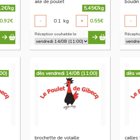
aile de poulet
boudin 
.2€/kg
5.45€/kg
0.92
€
-
0.1
kg
+
0.55
€
-
Réception souhaitée le
Réceptio
:00)
dès vendredi 14/08 (11:00)
dès v
brochette de volaille
cailles