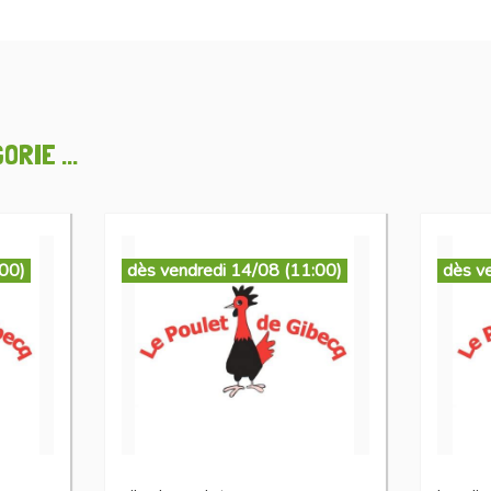
RIE ...
:00)
dès vendredi 14/08 (11:00)
dès v