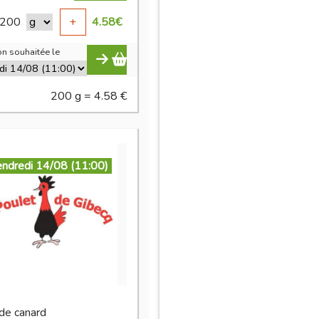
200
+
4.58
€
n souhaitée le
200 g = 4.58 €
endredi 14/08 (11:00)
 de canard