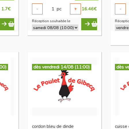
1.7
€
-
1
pc
+
16.46
€
-
Réception souhaitée le
Réceptio
:00)
dès vendredi 14/08 (11:00)
dès v
cordon bleu de dinde
cuisse