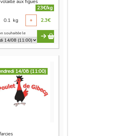
volaille aux figues
23€/kg
0.1
kg
+
2.3
€
n souhaitée le
endredi 14/08 (11:00)
 farcies