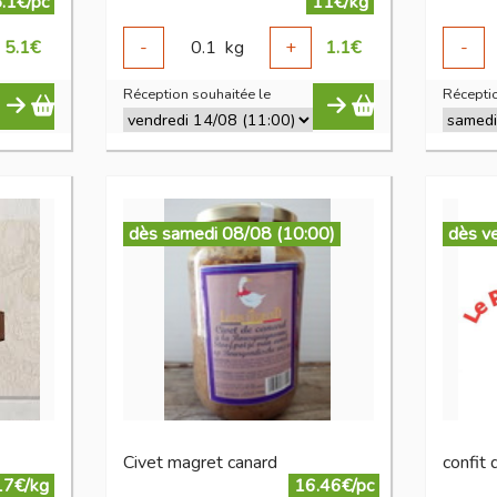
.1€/pc
11€/kg
5.1
€
-
0.1
kg
+
1.1
€
-
Réception souhaitée le
Réceptio
dès samedi 08/08 (10:00)
dès v
Civet magret canard
confit 
17€/kg
16.46€/pc