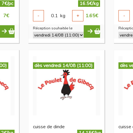
7€/pc
16.5€/kg
7
€
-
0.1
kg
+
1.65
€
-
Réception souhaitée le
Réceptio
:00)
dès vendredi 14/08 (11:00)
dès v
cuisse de dinde
cuisse 