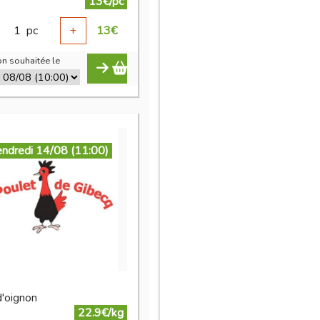
13€/pc
1
pc
+
13
€
n souhaitée le
endredi 14/08 (11:00)
d'oignon
22.9€/kg