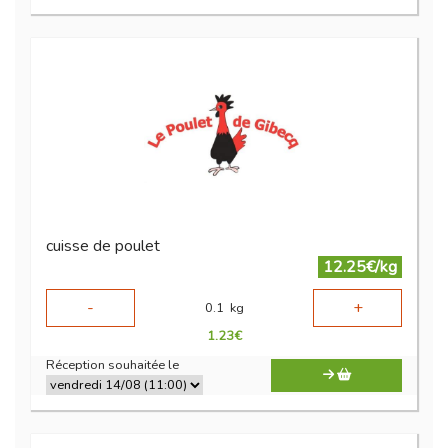
cuisse de poulet
12.25€/kg
-
+
0.1
kg
1.23
€
Réception souhaitée le