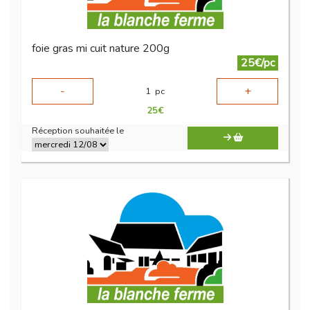
foie gras mi cuit nature 200g
25€/pc
-
+
1
pc
25
€
Réception souhaitée le