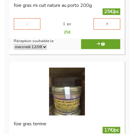
foie gras mi cuit nature au porto 200g
25€/pc
-
+
1
pc
25
€
Réception souhaitée le
foie gras terrine
17€/pc