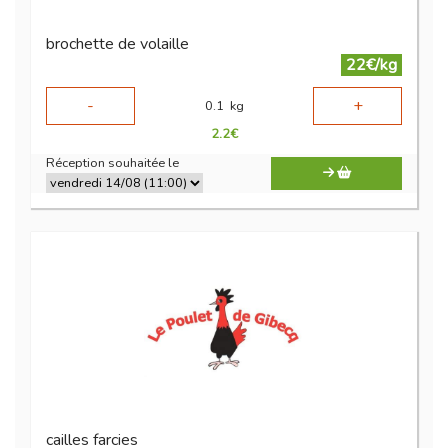
brochette de volaille
22€/kg
-
+
0.1
kg
2.2
€
Réception souhaitée le
cailles farcies