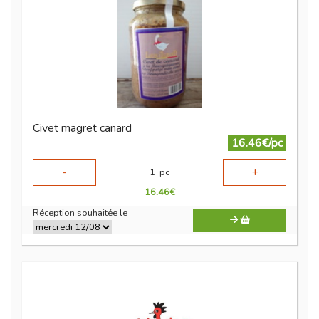
Civet magret canard
16.46€/pc
-
+
1
pc
16.46
€
Réception souhaitée le