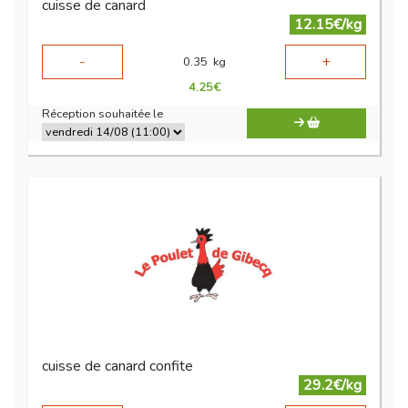
cuisse de canard
12.15€/kg
-
+
0.35
kg
4.25
€
Réception souhaitée le
cuisse de canard confite
29.2€/kg