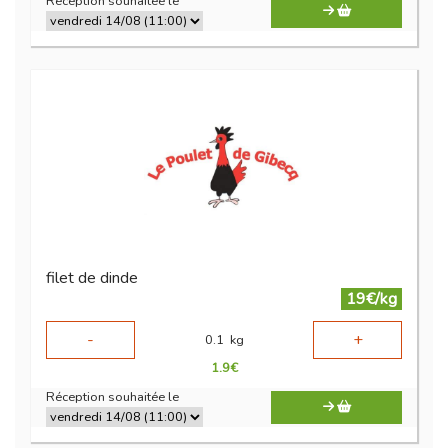
Réception souhaitée le
filet de dinde
19€/kg
-
+
0.1
kg
1.9
€
Réception souhaitée le