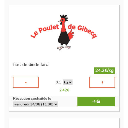
filet de dinde farci
24.2€/kg
-
+
0.1
2.42
€
Réception souhaitée le