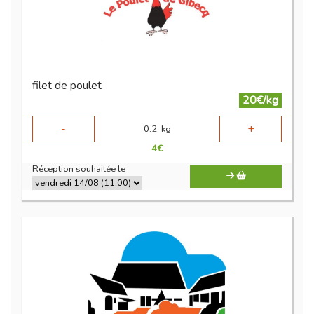
filet de poulet
20€/kg
-
+
0.2
kg
4
€
Réception souhaitée le