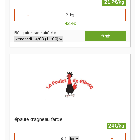
21.7€/kg
-
+
2
kg
43.4
€
Réception souhaitée le
épaule d'agneau farcie
24€/kg
-
+
0.1