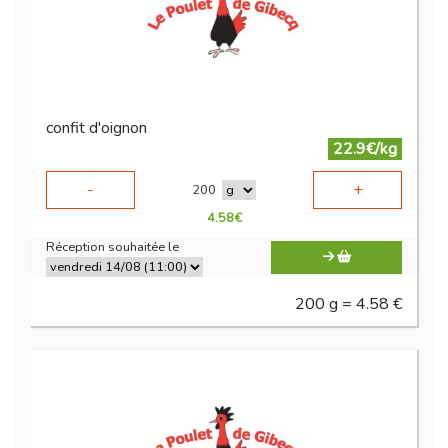
confit d'oignon
22.9€/kg
-
+
200
4.58
€
Réception souhaitée le
200 g = 4.58 €