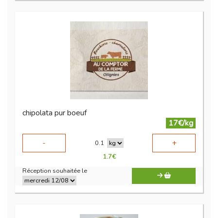
chipolata pur boeuf
17€/kg
-
+
0.1
1.7
€
Réception souhaitée le