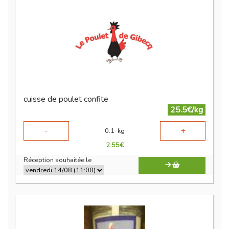
cuisse de poulet confite
25.5€/kg
-
+
0.1
kg
2.55
€
Réception souhaitée le