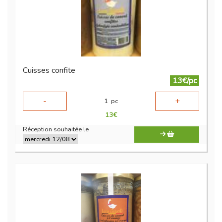
Cuisses confite
13€/pc
-
+
1
pc
13
€
Réception souhaitée le