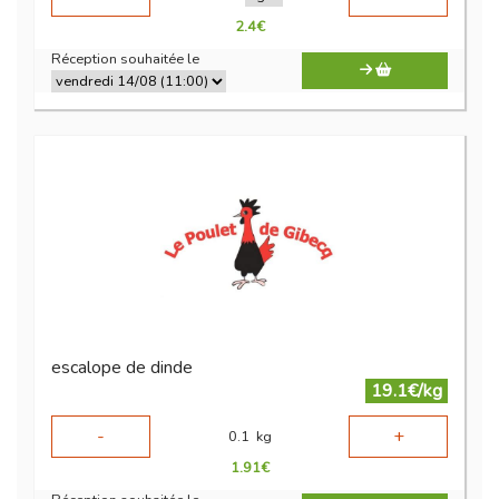
2.4
€
Réception souhaitée le
escalope de dinde
19.1€/kg
-
+
0.1
kg
1.91
€