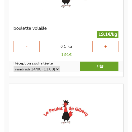
boulette volaille
19.1€/kg
-
+
0.1
kg
1.91
€
Réception souhaitée le