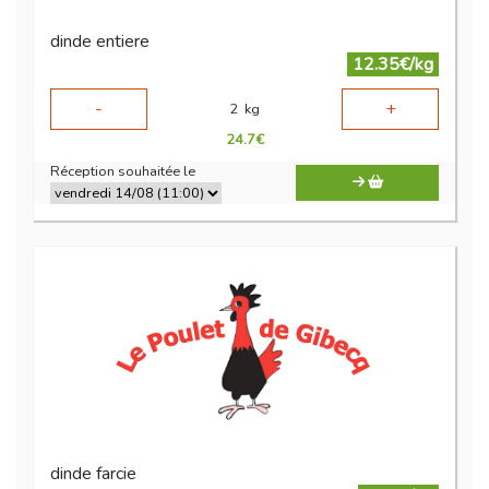
dinde entiere
12.35€/kg
-
+
2
kg
24.7
€
Réception souhaitée le
dinde farcie