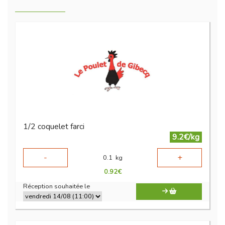
1/2 coquelet farci
9.2€/kg
-
+
0.1
kg
0.92
€
Réception souhaitée le