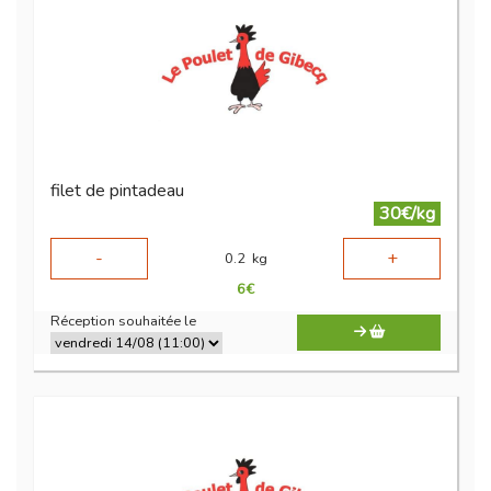
filet de pintadeau
30€/kg
-
+
0.2
kg
6
€
Réception souhaitée le