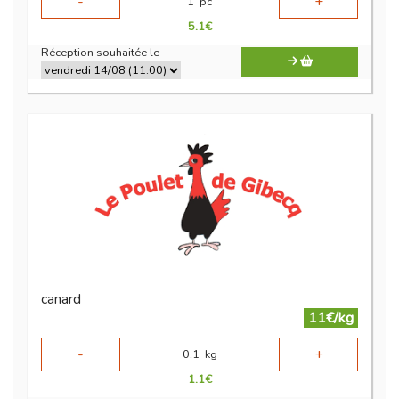
-
+
1
pc
5.1
€
Réception souhaitée le
canard
11€/kg
-
+
0.1
kg
1.1
€