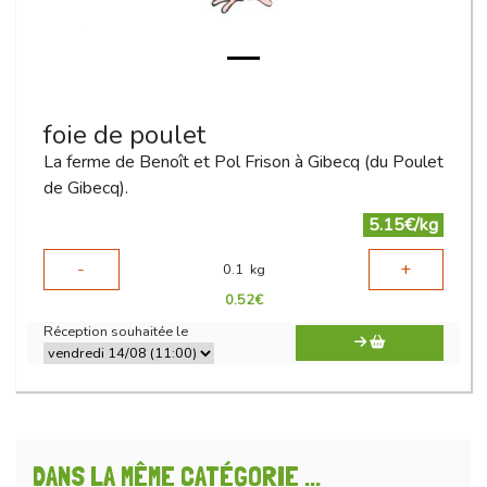
foie de poulet
La ferme de Benoît et Pol Frison à Gibecq (du Poulet
de Gibecq).
5.15€/kg
-
+
0.1
kg
0.52
€
Réception souhaitée le
DANS LA MÊME CATÉGORIE ...