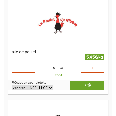
aile de poulet
5.45€/kg
-
+
0.1
kg
0.55
€
Réception souhaitée le