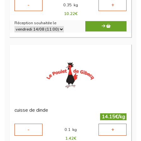
-
+
0.35
kg
10.22
€
Réception souhaitée le
cuisse de dinde
14.15€/kg
-
+
0.1
kg
1.42
€