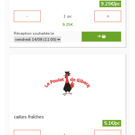
9.25€/pc
-
+
1
pc
9.25
€
Réception souhaitée le
cailles fraîches
5.1€/pc