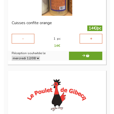
Cuisses confite orange
14€/pc
-
+
1
pc
14
€
Réception souhaitée le