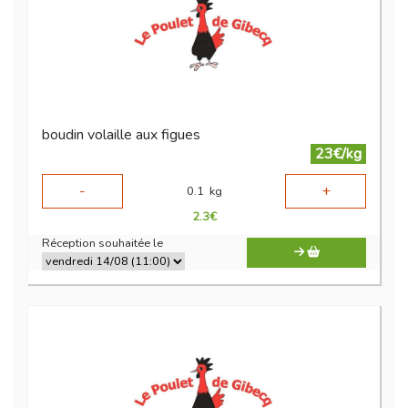
boudin volaille aux figues
23€/kg
-
+
0.1
kg
2.3
€
Réception souhaitée le