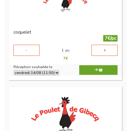
coquelet
7€/pc
-
+
1
pc
7
€
Réception souhaitée le