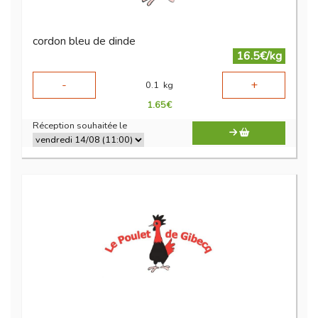
cordon bleu de dinde
16.5€/kg
-
+
0.1
kg
1.65
€
Réception souhaitée le