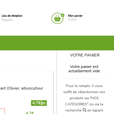
0
Lieu de réception
Mon panier
Magasin
0.00 €
VOTRE PANIER
Votre panier est
actuellement vide
Pour le remplir, il vous
t (Olivier, arboriculteur
suffit de sélectionner vos
produits via "NOS
4.7€/pc
CATEGORIES" ou via la
recherche
en tapant
4.7
€