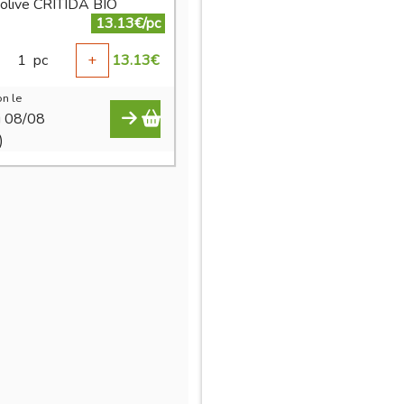
d olive CRITIDA BIO
13.13€/pc
1
pc
+
13.13
€
n le
i 08/08
)