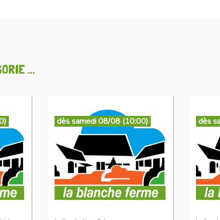
RIE ...
0)
dès samedi 08/08 (10:00)
dès s