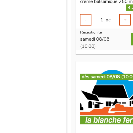
crème balsamique 250 ml
4.
-
1
pc
+
Réception le
samedi 08/08
(10:00)
dès samedi 08/08 (10:0