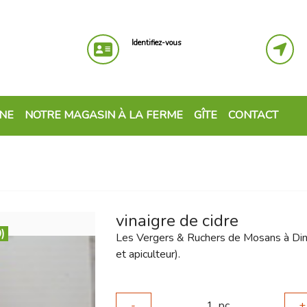
Identifiez-vous
GNE
NOTRE MAGASIN À LA FERME
GÎTE
CONTACT
vinaigre de cidre
)
Les Vergers & Ruchers de Mosans à Dinan
et apiculteur).
-
1
pc
+