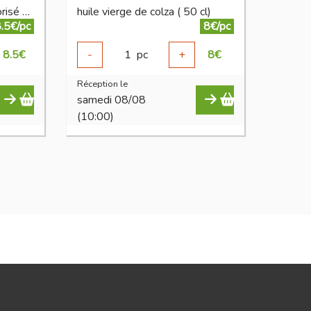
huile de tournesol désodorisé BIO 750 ml
huile vierge de colza ( 50 cl)
.5€/pc
8€/pc
8.5
€
-
1
pc
+
8
€
Réception le
samedi 08/08
(10:00)