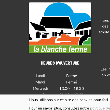
Tous 
des 
amples
HEURES D'OUVERTURE
Les i
en ve
Lundi
Fermé
Mardi
Fermé
Mercredi
10:00 - 18:30
Jeudi
10:00 - 18:30
Nous utilisons sur ce site des cookies pour facil
Vendredi
10:00 - 18:30
Samedi
10:00 - 18:30
Pour en savoir plus, consultez notre
politique de