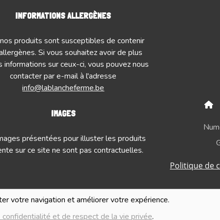
INFORMATIONS ALLERGÈNES
nos produits sont susceptibles de contenir
allergènes. Si vous souhaitez avoir de plus
 informations sur ceux-ci, vous pouvez nous
contacter par e-mail à l'adresse
info@lablancheferme.be
IMAGES
Numé
mages présentées pour illuster les produits
G
nte sur ce site ne sont pas contractuelles.
Politique de c
iter votre navigation et améliorer votre expérience.
 confidentialité et de respect de la vie privée
.