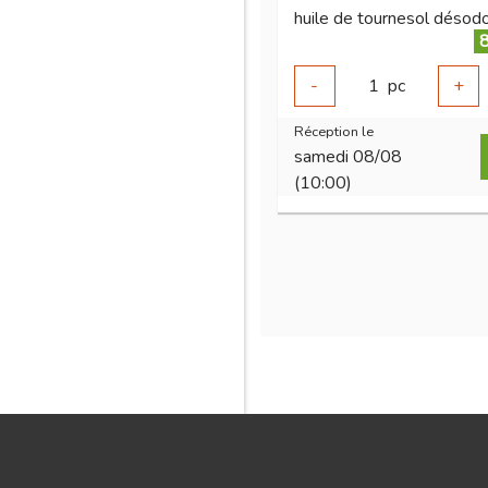
8
-
1
pc
+
Réception le
samedi 08/08
(10:00)