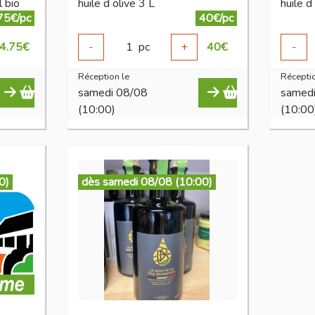
 bio
huile d olive 3 L
huile 
75€/pc
40€/pc
4.75
€
-
1
pc
+
40
€
-
Réception le
Réceptio
samedi 08/08
samed
(10:00)
(10:00
0)
dès samedi 08/08 (10:00)